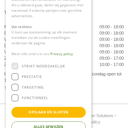
Als u akkoord gaat, delen wij gegevens met
maximaal 3 externe partijen voor gerichte
Tuincentrum Daniëls
advertenties.
Uw rechten
Maandag
09:00 - 18:00
U kunt uw toestemming op elk moment
Dinsdag
09:00 - 18:00
intrekken via de cookie-instellingen
Woensdag
09:00 - 18:00
onderaan de pagina.
Donderdag
09:00 - 18:00
Vrijdag
09:00 - 18:00
Meer info vind u in ons
Privacy policy
Zaterdag
09:00 - 17:00
Zondag
10:00 - 17:00
STRIKT NOODZAKELIJK
Het 'Bloemetje van Daniëls' is van dinsdag t/m zondag open tot
PRESTATIE
17.00 uur!
TARGETING
Toon alle openingstijden
FUNCTIONEEL
OPSLAAN EN SLUITEN
Tuincentrum Daniels Copyright 2022 /
Green Solutions
/
Tuincentrum Overzicht
/
Privacy policy
ALLES AFWIJZEN