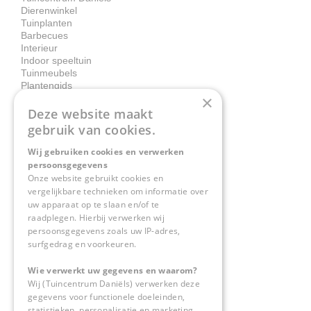
Dierenwinkel
Tuinplanten
Barbecues
Interieur
Indoor speeltuin
Tuinmeubels
Plantengids
×
Deze website maakt
Contact
gebruik van cookies.
Wij gebruiken cookies en verwerken
Tuincentrum Daniëls
persoonsgegevens
Herkenbosserweg 4
Onze website gebruikt cookies en
vergelijkbare technieken om informatie over
6063 NL Vlodrop
uw apparaat op te slaan en/of te
raadplegen. Hierbij verwerken wij
0475-534298
persoonsgegevens zoals uw IP-adres,
surfgedrag en voorkeuren.
info@tuincentrumdaniels.nl
Wie verwerkt uw gegevens en waarom?
Wij (Tuincentrum Daniëls) verwerken deze
gegevens voor functionele doeleinden,
statistieken, personalisatie en marketing.