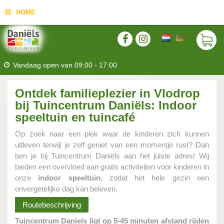
HOME
Vandaag open van
09:00
-
17:00
Ontdek familieplezier in Vlodrop
bij Tuincentrum Daniëls: Indoor
speeltuin en tuincafé
Op zoek naar een plek waar de kinderen zich kunnen
uitleven terwijl je zelf geniet van een momentje rust? Dan
ben je bij Tuincentrum Daniëls aan het juiste adres! Wij
bieden een overvloed aan gratis activiteiten voor kinderen in
onze
indoor speeltuin
, zodat het hele gezin een
onvergetelijke dag kan beleven.
Routebeschrijving
Tuincentrum Daniels ligt op 5-45 minuten afstand rijden