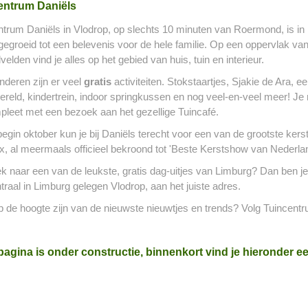
entrum Daniëls
ntrum Daniëls in Vlodrop, op slechts 10 minuten van Roermond, is in 
tgegroeid tot een belevenis voor de hele familie. Op een oppervlak va
velden vind je alles op het gebied van huis, tuin en interieur.
nderen zijn er veel
gratis
activiteiten. Stokstaartjes, Sjakie de Ara, e
ereld, kindertrein, indoor springkussen en nog veel-en-veel meer! Je
mpleet met een bezoek aan het gezellige Tuincafé.
begin oktober kun je bij Daniëls terecht voor een van de grootste ker
x, al meermaals officieel bekroond tot 'Beste Kerstshow van Nederlan
 naar een van de leukste, gratis dag-uitjes van Limburg? Dan ben je b
traal in Limburg gelegen Vlodrop, aan het juiste adres.
 op de hoogte zijn van de nieuwste nieuwtjes en trends? Volg Tuincen
agina is onder constructie, binnenkort vind je hieronder e