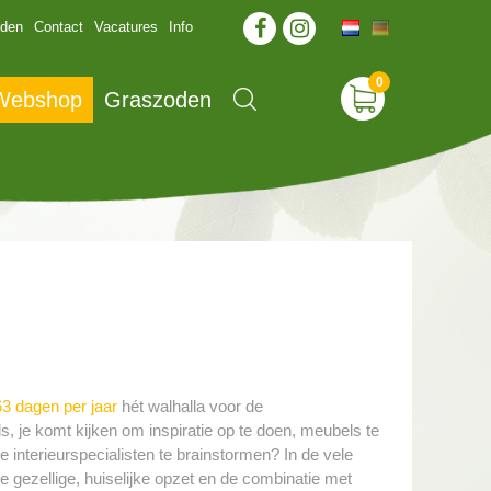
jden
Contact
Vacatures
Info
 Webshop
Graszoden
3 dagen per jaar
hét walhalla voor de
s, je komt kijken om inspiratie op te doen, meubels te
e interieurspecialisten te brainstormen? In de vele
e gezellige, huiselijke opzet en de combinatie met