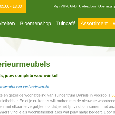
09:00
-
18:00
Mijn VIP-CARD
Cadeaubon
Openingsti
viteiten
Bloemenshop
Tuincafé
Assortiment -
erieurmeubels
ls, jouw complete woonwinkel!
aar beneden voor een foto-impressie!
te en gezellige woonafdeling van Tuincentrum Daniëls in Vlodrop is
36
urliefhebber. En of je nu kennis wilt maken met de nieuwste woontrend
en met elkaar te vergelijken, of dat je het fijn vindt om samen met onz
mers vind je als woonliefhebber alles wat jouw hartje begeert. Door d