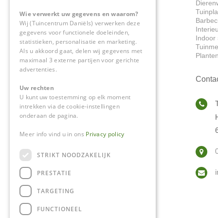
Dieren
Tuinpl
Wie verwerkt uw gegevens en waarom?
Barbec
Wij (Tuincentrum Daniëls) verwerken deze
Interie
gegevens voor functionele doeleinden,
Indoor 
statistieken, personalisatie en marketing.
Tuinme
Als u akkoord gaat, delen wij gegevens met
Plante
maximaal 3 externe partijen voor gerichte
advertenties.
Conta
Uw rechten
U kunt uw toestemming op elk moment
intrekken via de cookie-instellingen
onderaan de pagina.
Meer info vind u in ons
Privacy policy
STRIKT NOODZAKELIJK
PRESTATIE
TARGETING
FUNCTIONEEL