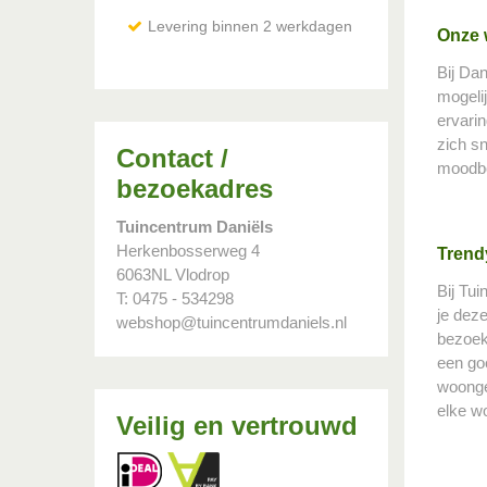
via DHL / Hermes
Levering binnen 2 werkdagen
Onze 
Bij Dan
mogelij
ervari
zich sn
Contact /
moodb
bezoekadres
Tuincentrum Daniëls
Herkenbosserweg 4
Trend
6063NL Vlodrop
Bij Tui
T: 0475 - 534298
je deze
webshop@tuincentrumdaniels.nl
bezoek
een goe
woonge
elke w
Veilig en vertrouwd