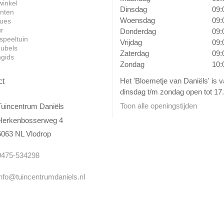
winkel
Dinsdag
09:
anten
Woensdag
09:
ues
ur
Donderdag
09:
speeltuin
Vrijdag
09:
ubels
Zaterdag
09:
ngids
Zondag
10:
Het 'Bloemetje van Daniëls' is 
ct
dinsdag t/m zondag open tot 17.
Toon alle openingstijden
Tuincentrum Daniëls
Herkenbosserweg 4
6063 NL Vlodrop
0475-534298
info@tuincentrumdaniels.nl