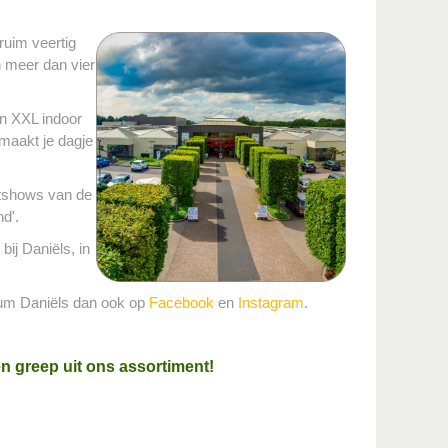
ruim veertig
n meer dan vier
en XXL indoor
 maakt je dagje
stshows van de
d'.
ij Daniëls, in
trum Daniëls dan ook op
Facebook
en
Instagram
.
en greep uit ons assortiment!