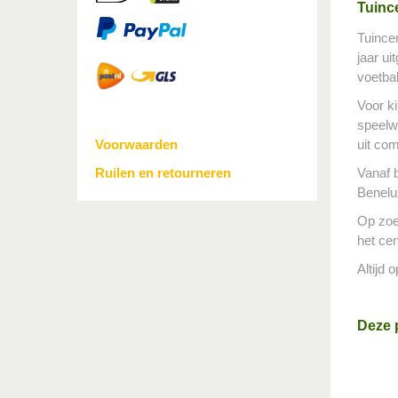
Tuinc
Tuince
jaar ui
voetbal
Voor ki
speelw
Voorwaarden
uit co
Ruilen en retourneren
Vanaf 
Benelu
Op zoek
het cen
Altijd
Deze p