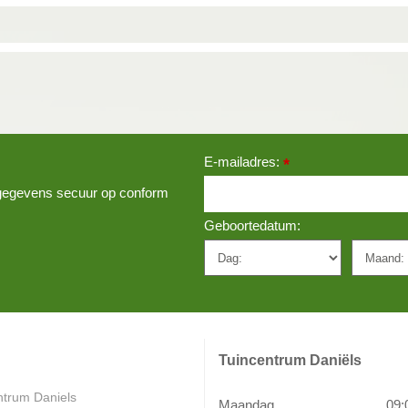
E-mailadres:
*
w gegevens secuur op conform
Geboortedatum:
Tuincentrum Daniëls
ntrum Daniels
Maandag
09: