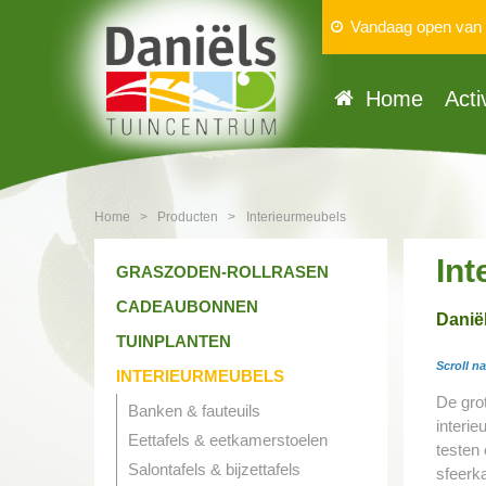
Vandaag open van
Home
Acti
Home
>
Producten
>
Interieurmeubels
Int
GRASZODEN-ROLLRASEN
CADEAUBONNEN
Danië
TUINPLANTEN
Scroll n
INTERIEURMEUBELS
De gro
Banken & fauteuils
interie
Eettafels & eetkamerstoelen
testen 
Salontafels & bijzettafels
sfeerka