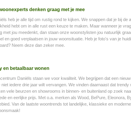
woonexperts denken graag met je mee
iëls heb je alle tijd om rustig rond te kijken. We snappen dat je bij 
kheid hebt om in alle rust een keuze te maken. Maar wanneer je vrage
ng met jou meedenkt, dan staan onze woonstylisten jou natuurlijk gra
el en goed verplaatsen in jouw woonsituatie. Heb je foto's van je hui
oard? Neem deze dan zeker mee.
y en betaalbaar wonen
ncentrum Daniëls staan we voor kwaliteit. We begrijpen dat een nieuw 
 niet iedere drie jaar wilt vervangen. We vinden daarnaast dat trend
en vele beurzen en showrooms in binnen- en buitenland op zoek naa
de en eerlijke prijs. Met o.a. merken als Wood, BePure, Eleonora, By 
bied. Van de laatste woontrends tot landelijke, klassieke en moder
oonsmaak!