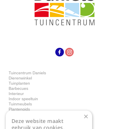
Tuincentrum Daniels
Dierenwinkel
Tuinplanten
Barbecues
Interieur
Indoor speeltuin
Tuinmeubels
Plantengids
×
Deze website maakt
Contact
gebruik van cookies.