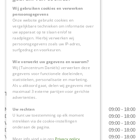
Wij gebruiken cookies en verwerken
Tuincentrum Daniëls
persoonsgegevens
Herkenbosserweg 4
Onze website gebruikt cookies en
vergelijkbare technieken om informatie over
6063 NL Vlodrop
uw apparaat op te slaan en/of te
raadplegen. Hierbij verwerken wij
0475-534298
persoonsgegevens zoals uw IP-adres,
surfgedrag en voorkeuren.
info@tuincentrumdaniels.nl
Wie verwerkt uw gegevens en waarom?
Wij (Tuincentrum Daniëls) verwerken deze
gegevens voor functionele doeleinden,
statistieken, personalisatie en marketing.
Als u akkoord gaat, delen wij gegevens met
maximaal 3 externe partijen voor gerichte
Tuincentrum Daniëls
advertenties.
Maandag
09:00 - 18:00
Uw rechten
U kunt uw toestemming op elk moment
Dinsdag
09:00 - 18:00
intrekken via de cookie-instellingen
Woensdag
09:00 - 18:00
onderaan de pagina.
Donderdag
09:00 - 18:00
Vrijdag
09:00 - 18:00
Meer info vind u in ons
Privacy policy