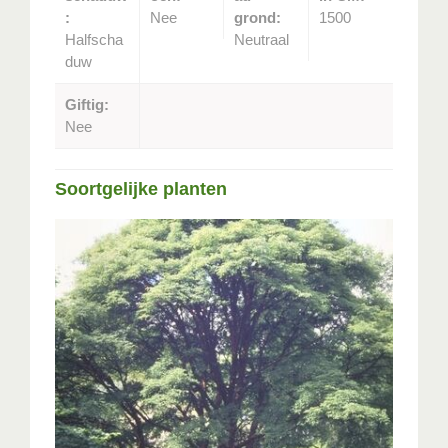
:
Nee
grond:
1500
Halfscha
Neutraal
duw
Giftig:
Nee
Soortgelijke planten