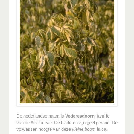
De nederlandse naam is
Vederesdoorn
, familie
van de Aceraceae. De bladeren zijn geel gerand. De
volwassen hoogte van deze
kleine boom
is ca.