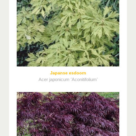
Japanse esdoorn
Acer japonicum 'Aconitifolium'