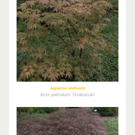
Japanse esdoorn
Acer palmatum 'Osakazuki'