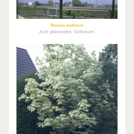
Noorse esdoorn
Acer platanoides 'Globosum'