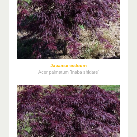
Japanse esdoorn
Acer palmatum 'Inaba shidare'