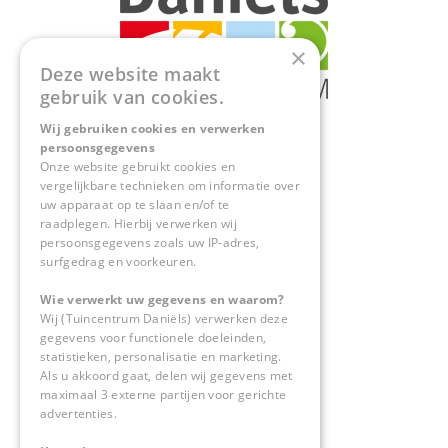
×
Deze website maakt
gebruik van cookies.
Wij gebruiken cookies en verwerken
persoonsgegevens
Onze website gebruikt cookies en
vergelijkbare technieken om informatie over
uw apparaat op te slaan en/of te
raadplegen. Hierbij verwerken wij
persoonsgegevens zoals uw IP-adres,
surfgedrag en voorkeuren.
Tuincentrum Daniels
Dierenwinkel
Wie verwerkt uw gegevens en waarom?
Tuinplanten
Barbecues
Wij (Tuincentrum Daniëls) verwerken deze
Interieur
gegevens voor functionele doeleinden,
Indoor speeltuin
statistieken, personalisatie en marketing.
Tuinmeubels
Als u akkoord gaat, delen wij gegevens met
Plantengids
maximaal 3 externe partijen voor gerichte
advertenties.
Contact