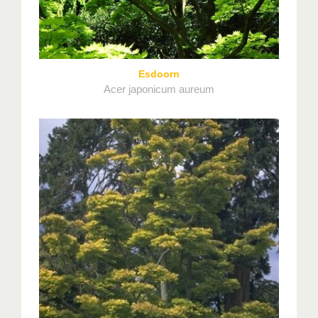
Esdoorn
Acer japonicum aureum