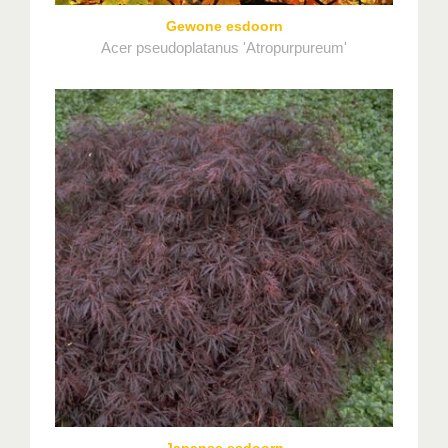
Gewone esdoorn
Acer pseudoplatanus 'Atropurpureum'
Japanse esdoorn