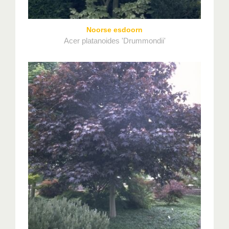
Noorse esdoorn
Acer platanoides 'Drummondii'