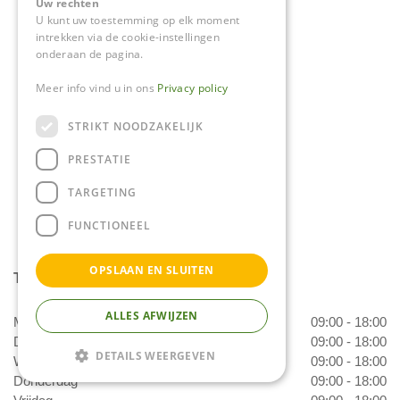
Uw rechten
U kunt uw toestemming op elk moment
Tuincentrum Daniëls
intrekken via de cookie-instellingen
onderaan de pagina.
Herkenbosserweg 4
6063 NL Vlodrop
Meer info vind u in ons
Privacy policy
0475-534298
STRIKT NOODZAKELIJK
PRESTATIE
info@tuincentrumdaniels.nl
TARGETING
FUNCTIONEEL
OPSLAAN EN SLUITEN
Tuincentrum Daniëls
ALLES AFWIJZEN
Maandag
09:00 - 18:00
Dinsdag
09:00 - 18:00
DETAILS WEERGEVEN
Woensdag
09:00 - 18:00
Donderdag
09:00 - 18:00