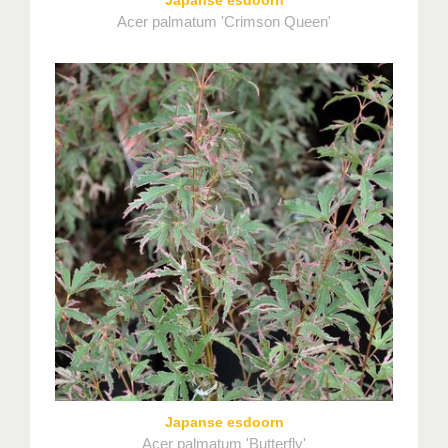
Acer palmatum 'Crimson Queen'
Japanse esdoorn
Acer palmatum 'Butterfly'