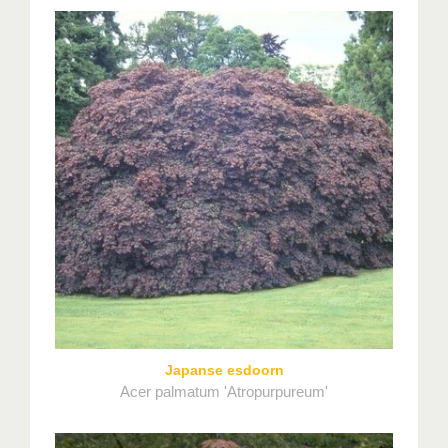
Japanse esdoorn
Acer palmatum 'Atropurpureum'