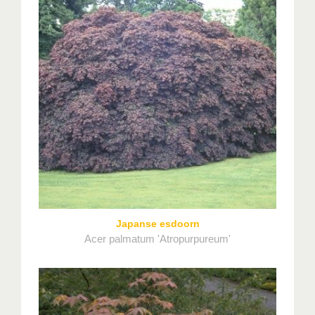
Japanse esdoorn
Acer palmatum 'Atropurpureum'