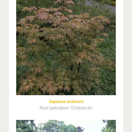
Japanse esdoorn
Acer palmatum 'Osakazuki'