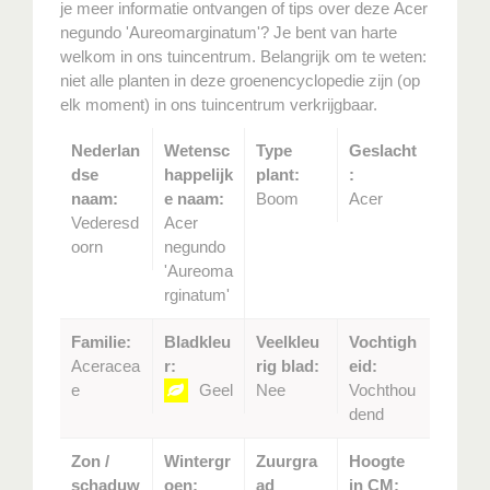
je meer informatie ontvangen of tips over deze Acer
negundo 'Aureomarginatum'? Je bent van harte
welkom in ons tuincentrum. Belangrijk om te weten:
niet alle planten in deze groenencyclopedie zijn (op
elk moment) in ons tuincentrum verkrijgbaar.
Nederlan
Wetensc
Type
Geslacht
dse
happelijk
plant:
:
naam:
e naam:
Boom
Acer
Vederesd
Acer
oorn
negundo
'Aureoma
rginatum'
Familie:
Bladkleu
Veelkleu
Vochtigh
Aceracea
r:
rig blad:
eid:
e
Geel
Nee
Vochthou
dend
Zon /
Wintergr
Zuurgra
Hoogte
schaduw
oen:
ad
in CM: