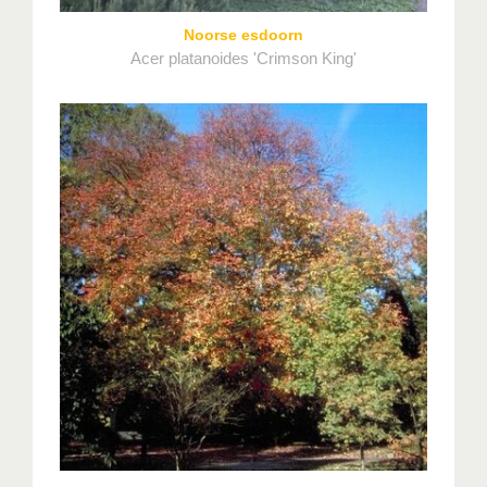
Noorse esdoorn
Acer platanoides 'Crimson King'