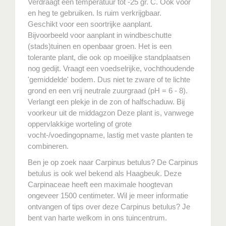
Verdraagt een temperatuur tot -25 gr. C. Ook voor
en heg te gebruiken. Is ruim verkrijgbaar.
Geschikt voor een soortrijke aanplant.
Bijvoorbeeld voor aanplant in windbeschutte
(stads)tuinen en openbaar groen. Het is een
tolerante plant, die ook op moeilijke standplaatsen
nog gedijt. Vraagt een voedselrijke, vochthoudende
'gemiddelde' bodem. Dus niet te zware of te lichte
grond en een vrij neutrale zuurgraad (pH = 6 - 8).
Verlangt een plekje in de zon of halfschaduw. Bij
voorkeur uit de middagzon Deze plant is, vanwege
oppervlakkige worteling of grote
vocht-/voedingopname, lastig met vaste planten te
combineren.
Ben je op zoek naar Carpinus betulus? De Carpinus
betulus is ook wel bekend als Haagbeuk. Deze
Carpinaceae heeft een maximale hoogtevan
ongeveer 1500 centimeter. Wil je meer informatie
ontvangen of tips over deze Carpinus betulus? Je
bent van harte welkom in ons tuincentrum.