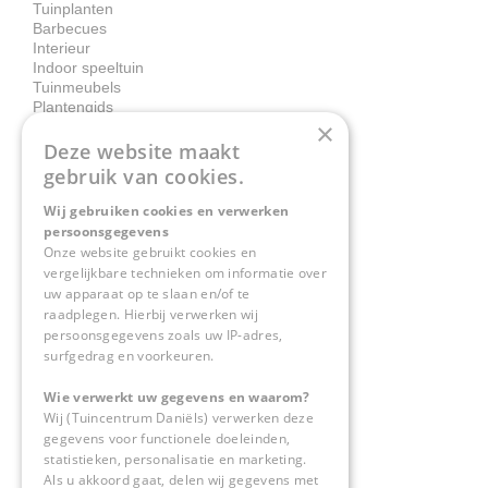
Tuinplanten
Barbecues
Interieur
Indoor speeltuin
Tuinmeubels
Plantengids
×
Deze website maakt
Contact
gebruik van cookies.
Wij gebruiken cookies en verwerken
Tuincentrum Daniëls
persoonsgegevens
Herkenbosserweg 4
Onze website gebruikt cookies en
vergelijkbare technieken om informatie over
6063 NL Vlodrop
uw apparaat op te slaan en/of te
raadplegen. Hierbij verwerken wij
0475-534298
persoonsgegevens zoals uw IP-adres,
surfgedrag en voorkeuren.
info@tuincentrumdaniels.nl
Wie verwerkt uw gegevens en waarom?
Wij (Tuincentrum Daniëls) verwerken deze
gegevens voor functionele doeleinden,
statistieken, personalisatie en marketing.
Als u akkoord gaat, delen wij gegevens met