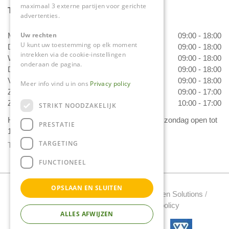
maximaal 3 externe partijen voor gerichte
Tuincentrum Daniëls
advertenties.
Uw rechten
Maandag
09:00 - 18:00
U kunt uw toestemming op elk moment
Dinsdag
09:00 - 18:00
intrekken via de cookie-instellingen
Woensdag
09:00 - 18:00
onderaan de pagina.
Donderdag
09:00 - 18:00
Vrijdag
09:00 - 18:00
Meer info vind u in ons
Privacy policy
Zaterdag
09:00 - 17:00
Zondag
10:00 - 17:00
STRIKT NOODZAKELIJK
Het 'Bloemetje van Daniëls' is van dinsdag t/m zondag open tot
PRESTATIE
17.00 uur!
TARGETING
Toon alle openingstijden
FUNCTIONEEL
OPSLAAN EN SLUITEN
Tuincentrum Daniels Copyright 2022 /
Green Solutions
/
Tuincentrum Overzicht
/
Privacy policy
ALLES AFWIJZEN