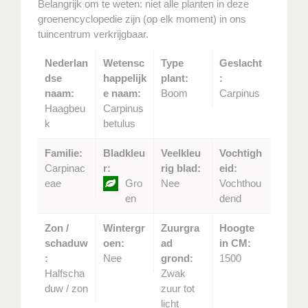
Belangrijk om te weten: niet alle planten in deze
groenencyclopedie zijn (op elk moment) in ons
tuincentrum verkrijgbaar.
Nederlan
Wetensc
Type
Geslacht
dse
happelijk
plant:
:
naam:
e naam:
Boom
Carpinus
Haagbeu
Carpinus
k
betulus
Familie:
Bladkleu
Veelkleu
Vochtigh
Carpinac
r:
rig blad:
eid:
eae
Gro
Nee
Vochthou
en
dend
Zon /
Wintergr
Zuurgra
Hoogte
schaduw
oen:
ad
in CM:
:
Nee
grond:
1500
Halfscha
Zwak
duw / zon
zuur tot
licht