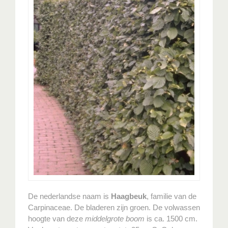
De nederlandse naam is
Haagbeuk
, familie van de
Carpinaceae. De bladeren zijn groen. De volwassen
hoogte van deze
middelgrote boom
is ca. 1500 cm.