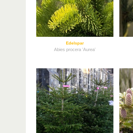
Edelspar
Abies procera 'Aurea'