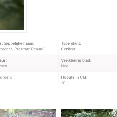
schappelijke naam:
Type plant:
koreana 'Prostrate Beauty'
Conifeer
eur:
Veelkleurig blad:
roen
Nee
groen:
Hoogte in CM:
30