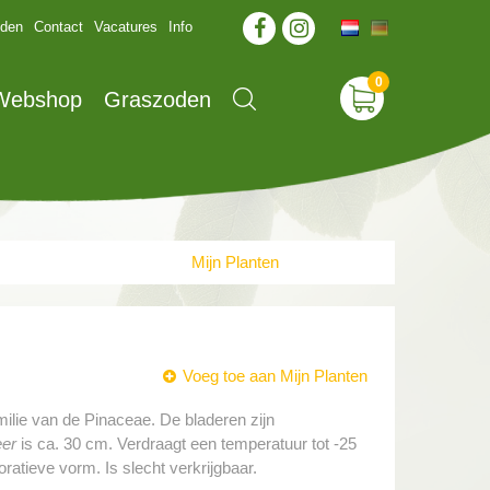
jden
Contact
Vacatures
Info
 Webshop
Graszoden
Mijn Planten
Voeg toe aan Mijn Planten
amilie van de Pinaceae. De bladeren zijn
eer
is ca. 30 cm. Verdraagt een temperatuur tot -25
oratieve vorm. Is slecht verkrijgbaar.