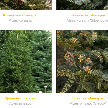
Koreaanse zilverspar
Koreaanse zilverspar
Abies koreana
Abies koreana 'Silberlocke
Spaanse zilverspar
Spaanse zilverspar
Abies pinsapo
Abies pinsapo 'Glauca'