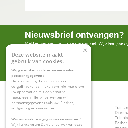
Nieuwsbrief ontvangen?
Meld je hier aan voor onze nieuwsbrief! Wij slaan jou
×
onze
privacy policy.
Deze website maakt
gebruik van cookies.
Wij gebruiken cookies en verwerken
persoonsgegevens
Onze website gebruikt cookies en
vergelijkbare technieken om informatie over
uw apparaat op te slaan en/of te
raadplegen. Hierbij verwerken wij
persoonsgegevens zoals uw IP-adres,
Tuince
surfgedrag en voorkeuren.
Dieren
Tuinpl
Wie verwerkt uw gegevens en waarom?
Barbec
Wij (Tuincentrum Daniëls) verwerken deze
Interie