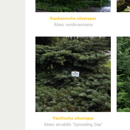
Kaukasische zilverspar
Abies nordmanniana
Pacifische zilverspar
Abies amabilis 'Spreading Star'