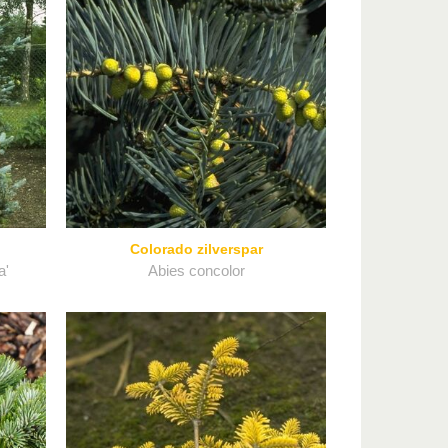
Colorado zilverspar
a'
Abies concolor