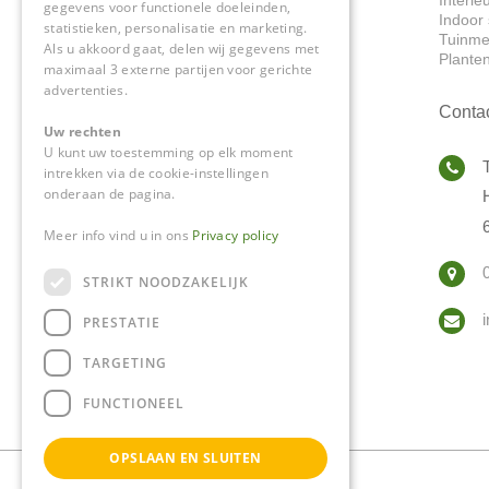
gegevens voor functionele doeleinden,
Indoor 
statistieken, personalisatie en marketing.
Tuinme
Als u akkoord gaat, delen wij gegevens met
Plante
maximaal 3 externe partijen voor gerichte
advertenties.
Conta
Uw rechten
U kunt uw toestemming op elk moment
intrekken via de cookie-instellingen
onderaan de pagina.
Meer info vind u in ons
Privacy policy
STRIKT NOODZAKELIJK
PRESTATIE
TARGETING
FUNCTIONEEL
OPSLAAN EN SLUITEN