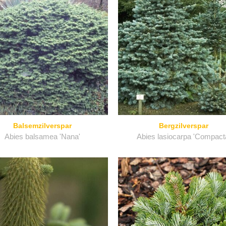
Balsemzilverspar
Bergzilverspar
Abies balsamea 'Nana'
Abies lasiocarpa 'Compact