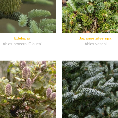
Edelspar
Japanse zilverspar
Abies procera 'Glauca'
Abies veitchii