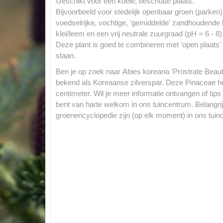
Geschikt voor een koele, beschutte plaats.
Bijvoorbeeld voor stedelijk openbaar groen (parken
voedselrijke, vochtige, 'gemiddelde' zandhoudende
klei/leem en een vrij neutrale zuurgraad (pH = 6 - 8)
Deze plant is goed te combineren met 'open plaats' en
staan.
Ben je op zoek naar Abies koreana 'Prostrate Beaut
bekend als Koreaanse zilverspar. Deze Pinaceae 
centimeter. Wil je meer informatie ontvangen of tip
bent van harte welkom in ons tuincentrum. Belangrijk
groenencyclopedie zijn (op elk moment) in ons tuin