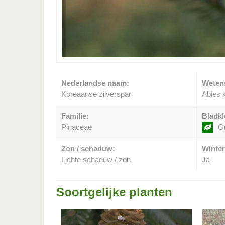
Nederlandse naam:
Weten
Koreaanse zilverspar
Abies 
Familie:
Bladkl
Pinaceae
G
Zon / schaduw:
Winter
Lichte schaduw / zon
Ja
Soortgelijke planten