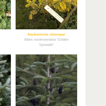
Kaukasische zilverspar
Abies nordmanniana 'Golden
Spreader'