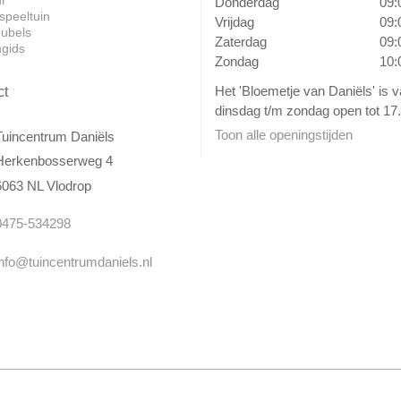
Donderdag
09:
speeltuin
Vrijdag
09:
ubels
Zaterdag
09:
ngids
Zondag
10:
Het 'Bloemetje van Daniëls' is 
ct
dinsdag t/m zondag open tot 17.
Toon alle openingstijden
Tuincentrum Daniëls
Herkenbosserweg 4
6063 NL Vlodrop
0475-534298
info@tuincentrumdaniels.nl