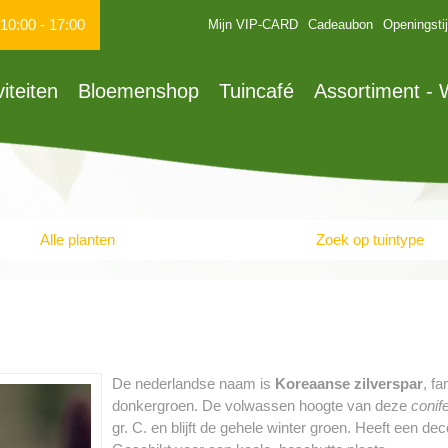
10:00
-
17:00
Mijn VIP-CARD
Cadeaubon
Openingsti
viteiten
Bloemenshop
Tuincafé
Assortiment -
Alle planten
Zoek op tuintype
De nederlandse naam is
Koreaanse zilverspar
, f
donkergroen. De volwassen hoogte van deze
conif
gr. C. en blijft de gehele winter groen. Heeft een dec