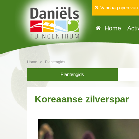
Vandaag open van
Home
Acti
Home
>
Plantengids
Plantengids
Koreaanse zilverspar