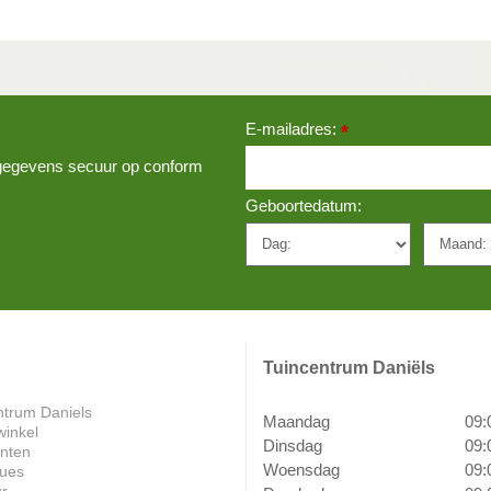
E-mailadres:
*
w gegevens secuur op conform
Geboortedatum:
Tuincentrum Daniëls
ntrum Daniels
Maandag
09:
winkel
Dinsdag
09:
anten
Woensdag
09:
ues
ur