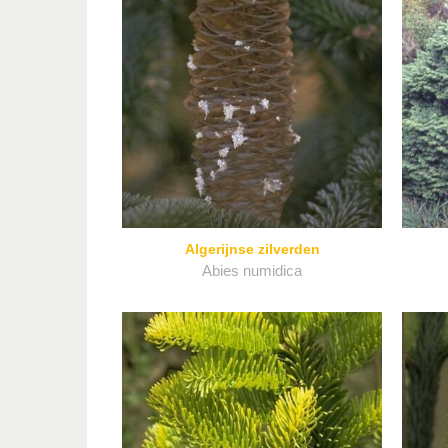
Algerijnse zilverden
Abies numidica