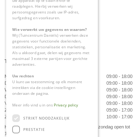
uw apparaat op te slaan en/of te
raadplegen. Hierbij verwerken wij
0475-534298
persoonsgegevens zoals uw IP-adres,
surfgedrag en voorkeuren.
info@tuincentrumdaniels.nl
Wie verwerkt uw gegevens en waarom?
Wij (Tuincentrum Daniëls) verwerken deze
gegevens voor functionele doeleinden,
statistieken, personalisatie en marketing.
Als u akkoord gaat, delen wij gegevens met
maximaal 3 externe partijen voor gerichte
Tuincentrum Daniëls
advertenties.
Uw rechten
Maandag
09:00 - 18:00
U kunt uw toestemming op elk moment
Dinsdag
09:00 - 18:00
intrekken via de cookie-instellingen
Woensdag
09:00 - 18:00
onderaan de pagina.
Donderdag
09:00 - 18:00
Vrijdag
09:00 - 18:00
Meer info vind u in ons
Privacy policy
Zaterdag
09:00 - 17:00
Zondag
10:00 - 17:00
STRIKT NOODZAKELIJK
Het 'Bloemetje van Daniëls' is van dinsdag t/m zondag open tot
PRESTATIE
17.00 uur!