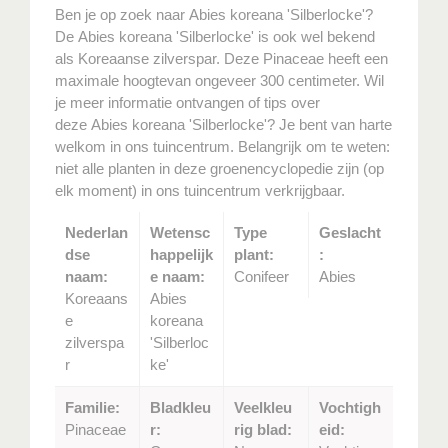
Ben je op zoek naar Abies koreana 'Silberlocke'?
De Abies koreana 'Silberlocke' is ook wel bekend
als Koreaanse zilverspar. Deze Pinaceae heeft een
maximale hoogtevan ongeveer 300 centimeter. Wil
je meer informatie ontvangen of tips over
deze Abies koreana 'Silberlocke'? Je bent van harte
welkom in ons tuincentrum. Belangrijk om te weten:
niet alle planten in deze groenencyclopedie zijn (op
elk moment) in ons tuincentrum verkrijgbaar.
Nederlan
Wetensc
Type
Geslacht
dse
happelijk
plant:
:
naam:
e naam:
Conifeer
Abies
Koreaans
Abies
e
koreana
zilverspa
'Silberloc
r
ke'
Familie:
Bladkleu
Veelkleu
Vochtigh
Pinaceae
r:
rig blad:
eid: