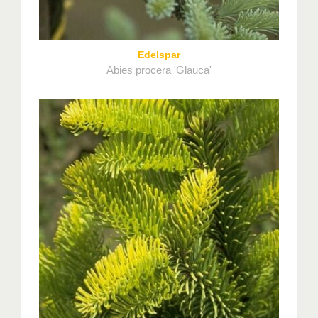
Edelspar
Abies procera 'Glauca'