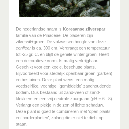
De nederlandse naam is
Koreaanse zilverspar
,
familie van de Pinaceae. De bladeren zijn
zilverwit+groen. De volwassen hoogte van deze
conifeer
is ca. 300 cm. Verdraagt een temperatuur
tot -25 gr. C. en blijft de gehele winter groen. Heeft
een decoratieve vorm. Is matig verkrijgbaar.
Geschikt voor een koele, beschutte plaats.
Bijvoorbeeld voor stedelijk openbaar groen (parken)
en bostuinen. Deze plant wenst een matig
voedselrijke, vochtige, 'gemiddelde' zandhoudende
bodem. Dus bestaand uit zand-veen of zand-
klei/leem en een vrij neutrale zuurgraad (pH = 6 - 8).
Verlangt een plekje in de zon of lichte schaduw.
Deze plant is goed te combineren met 'open plaats'
en 'borderplanten', zolang die er niet te dicht op
staan.