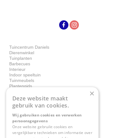
Tuincentrum Daniels
Dierenwinkel
Tuinplanten
Barbecues
Interieur
Indoor speeltuin
Tuinmeubels
Plantengids
×
Deze website maakt
Contact
gebruik van cookies.
Wij gebruiken cookies en verwerken
Tuincentrum Daniëls
persoonsgegevens
Herkenbosserweg 4
Onze website gebruikt cookies en
vergelijkbare technieken om informatie over
6063 NL Vlodrop