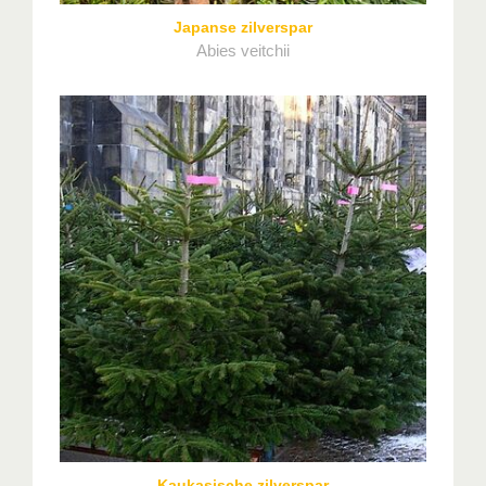
Japanse zilverspar
Abies veitchii
Kaukasische zilverspar