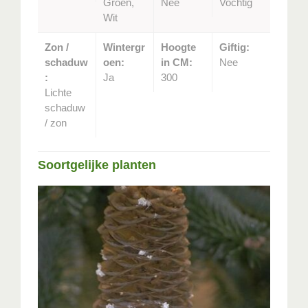
Groen,
Nee
Vochtig
Wit
Zon /
Wintergr
Hoogte
Giftig:
schaduw
oen:
in CM:
Nee
:
Ja
300
Lichte
schaduw
/ zon
Soortgelijke planten