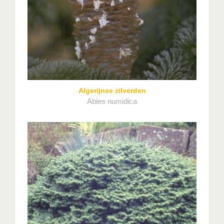
Algerijnse zilverden
Abies numidica