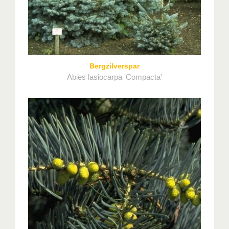
Bergzilverspar
Abies lasiocarpa 'Compacta'