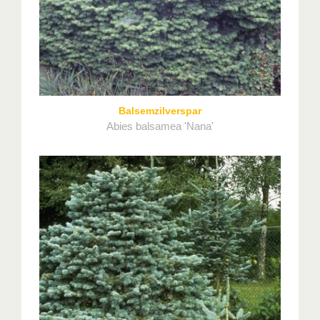
Balsemzilverspar
Abies balsamea 'Nana'