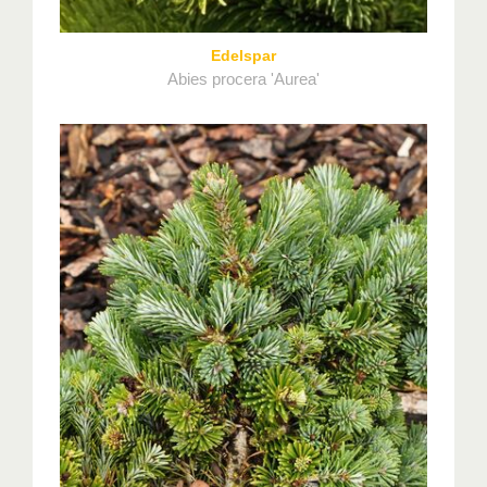
Edelspar
Abies procera 'Aurea'