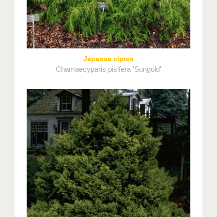
Japanse cipres
Chamaecyparis pisifera 'Sungold'