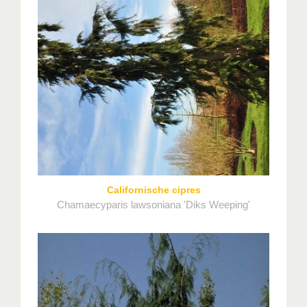
Californische cipres
Chamaecyparis lawsoniana 'Diks Weeping'