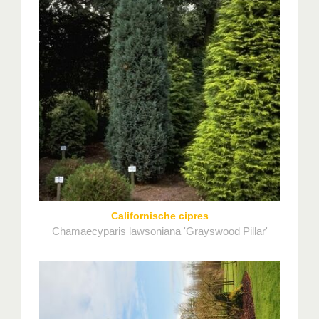
Californische cipres
Chamaecyparis lawsoniana 'Grayswood Pillar'