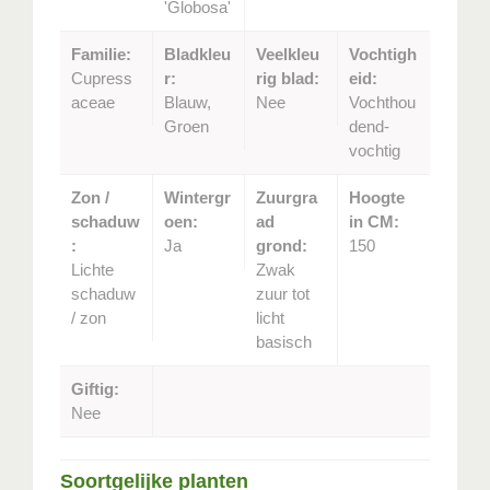
'Globosa'
Familie:
Bladkleu
Veelkleu
Vochtigh
Cupress
r:
rig blad:
eid:
aceae
Blauw,
Nee
Vochthou
Groen
dend-
vochtig
Zon /
Wintergr
Zuurgra
Hoogte
schaduw
oen:
ad
in CM:
:
Ja
grond:
150
Lichte
Zwak
schaduw
zuur tot
/ zon
licht
basisch
Giftig:
Nee
Soortgelijke planten