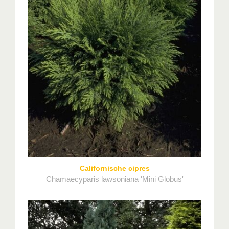
Californische cipres
Chamaecyparis lawsoniana 'Mini Globus'