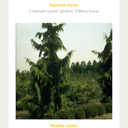
Japanse cipres
Chamaecyparis pisifera 'Filifera Nana'
Nootka-cipres