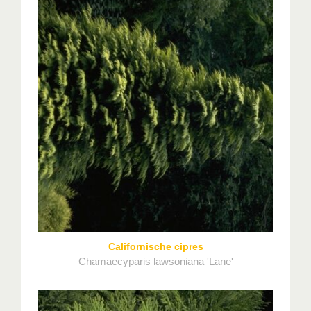
Californische cipres
Chamaecyparis lawsoniana 'Lane'