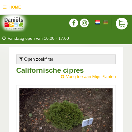
HOME
Vandaag open van
10:00
-
17:00
Open zoekfilter
Californische cipres
Voeg toe aan Mijn Planten