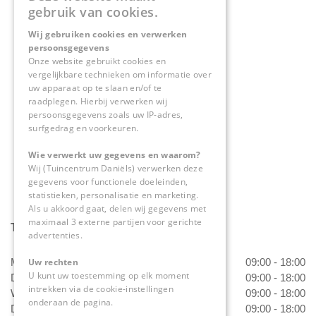
Contact
gebruik van cookies.
Wij gebruiken cookies en verwerken
Tuincentrum Daniëls
persoonsgegevens
Herkenbosserweg 4
Onze website gebruikt cookies en
vergelijkbare technieken om informatie over
6063 NL Vlodrop
uw apparaat op te slaan en/of te
raadplegen. Hierbij verwerken wij
0475-534298
persoonsgegevens zoals uw IP-adres,
surfgedrag en voorkeuren.
info@tuincentrumdaniels.nl
Wie verwerkt uw gegevens en waarom?
Wij (Tuincentrum Daniëls) verwerken deze
gegevens voor functionele doeleinden,
statistieken, personalisatie en marketing.
Als u akkoord gaat, delen wij gegevens met
maximaal 3 externe partijen voor gerichte
Tuincentrum Daniëls
advertenties.
Uw rechten
Maandag
09:00 - 18:00
U kunt uw toestemming op elk moment
Dinsdag
09:00 - 18:00
intrekken via de cookie-instellingen
Woensdag
09:00 - 18:00
onderaan de pagina.
Donderdag
09:00 - 18:00