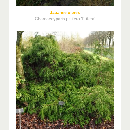
Japanse cipres
Chamaecyparis pisifera 'Filifera'