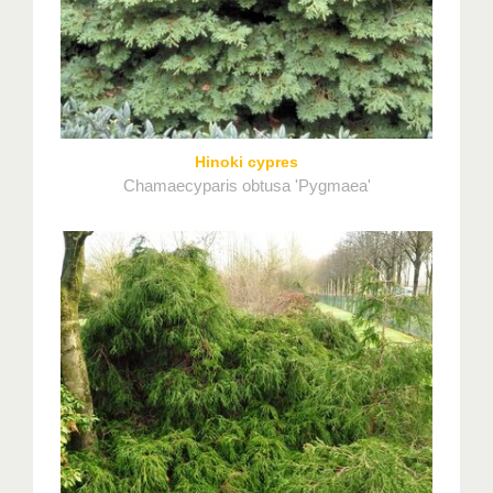
Hinoki cypres
Chamaecyparis obtusa 'Pygmaea'