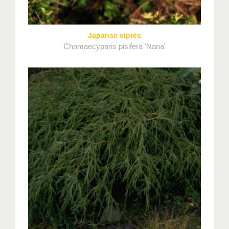
Japanse cipres
Chamaecyparis pisifera 'Nana'