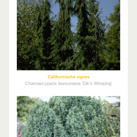
Californische cipres
Chamaecyparis lawsoniana 'Dik's Weeping'