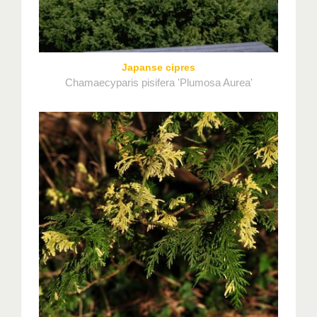
Japanse cipres
Chamaecyparis pisifera 'Plumosa Aurea'