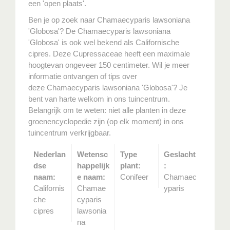
een 'open plaats'.
Ben je op zoek naar Chamaecyparis lawsoniana
'Globosa'? De Chamaecyparis lawsoniana
'Globosa' is ook wel bekend als Californische
cipres. Deze Cupressaceae heeft een maximale
hoogtevan ongeveer 150 centimeter. Wil je meer
informatie ontvangen of tips over
deze Chamaecyparis lawsoniana 'Globosa'? Je
bent van harte welkom in ons tuincentrum.
Belangrijk om te weten: niet alle planten in deze
groenencyclopedie zijn (op elk moment) in ons
tuincentrum verkrijgbaar.
Nederlan
Wetensc
Type
Geslacht
dse
happelijk
plant:
:
naam:
e naam:
Conifeer
Chamaec
Californis
Chamae
yparis
che
cyparis
cipres
lawsonia
na