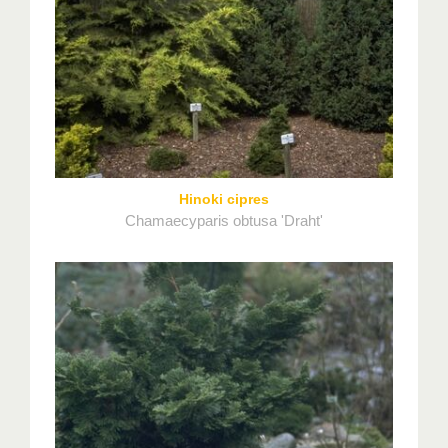
Hinoki cipres
Chamaecyparis obtusa 'Draht'