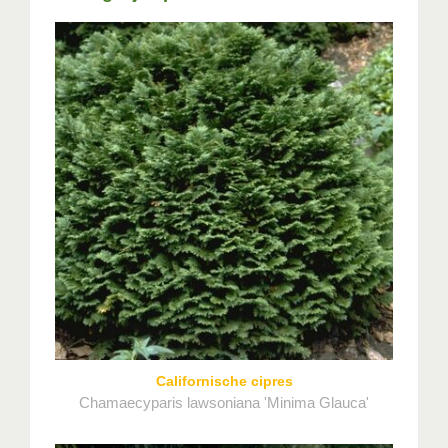
Californische cipres
Chamaecyparis lawsoniana 'Minima Glauca'