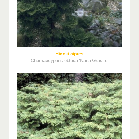
Hinoki cipres
Chamaecyparis obtusa 'Nana Gracilis'