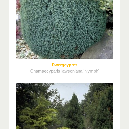
Dwergcypres
Chamaecyparis lawsoniana 'Nymph'