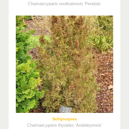
Chamaecyparis nootkatensis 'Pendula'
Schijncipres
Chamaecyparis thyoides 'Andeleyensis'