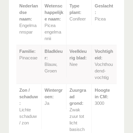
Nederlan
Wetensc
Type
Geslacht
dse
happelijk
plant:
:
naam:
e naam:
Conifeer
Picea
Engelma
Picea
nnspar
engelma
nnii
Familie:
Bladkleu
Veelkleu
Vochtigh
Pinaceae
r:
rig blad:
eid:
Blauw,
Nee
Vochthou
Groen
dend-
vochtig
Zon /
Wintergr
Zuurgra
Hoogte
schaduw
oen:
ad
in CM:
:
Ja
grond:
3000
Lichte
Zwak
schaduw
zuur tot
/ zon
licht
basisch