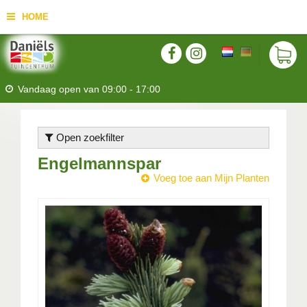
HOME
Vandaag open van
09:00
-
17:00
Open zoekfilter
Engelmannspar
Voeg toe aan Mijn Planten