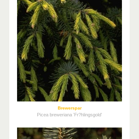
Brewerspar
Picea breweriana 'Fr?hlingsgold'