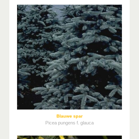
Blauwe spar
Picea pungens f. glauca