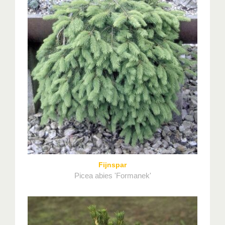
Fijnspar
Picea abies 'Formanek'