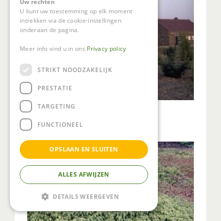
Uw rechten
U kunt uw toestemming op elk moment
intrekken via de cookie-instellingen
onderaan de pagina.
Meer info vind u in ons
Privacy policy
STRIKT NOODZAKELIJK
PRESTATIE
TARGETING
Fijnspar
Picea abies 'Lombartsii'
FUNCTIONEEL
OPSLAAN EN SLUITEN
ALLES AFWIJZEN
DETAILS WEERGEVEN