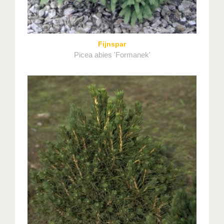
Fijnspar
Picea abies 'Formanek'