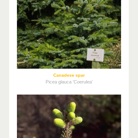
Canadese spar
Picea glauca 'Coerulea'