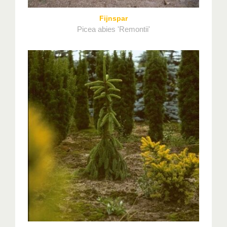
Fijnspar
Picea abies 'Remontii'