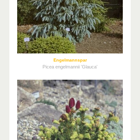
Engelmannspar
Picea engelmannii 'Glauca'