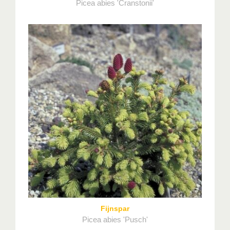
Picea abies 'Cranstonii'
Fijnspar
Picea abies 'Pusch'