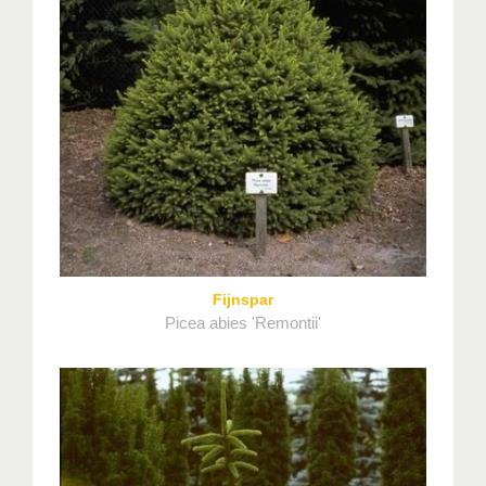
Fijnspar
Picea abies 'Remontii'