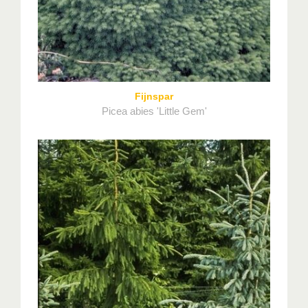
Fijnspar
Picea abies 'Little Gem'