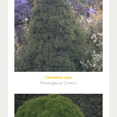
Canadese spar
Picea glauca 'Conica'