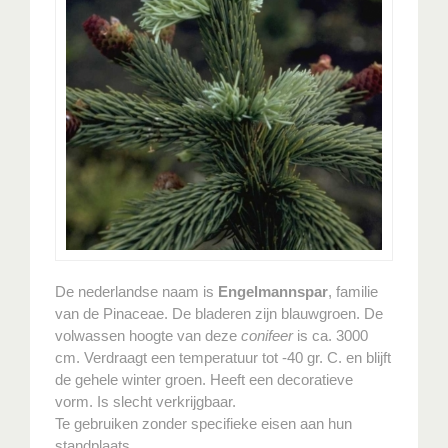
De nederlandse naam is
Engelmannspar
, familie
van de Pinaceae. De bladeren zijn blauwgroen. De
volwassen hoogte van deze
conifeer
is ca. 3000
cm. Verdraagt een temperatuur tot -40 gr. C. en blijft
de gehele winter groen. Heeft een decoratieve
vorm. Is slecht verkrijgbaar.
Te gebruiken zonder specifieke eisen aan hun
standplaats.