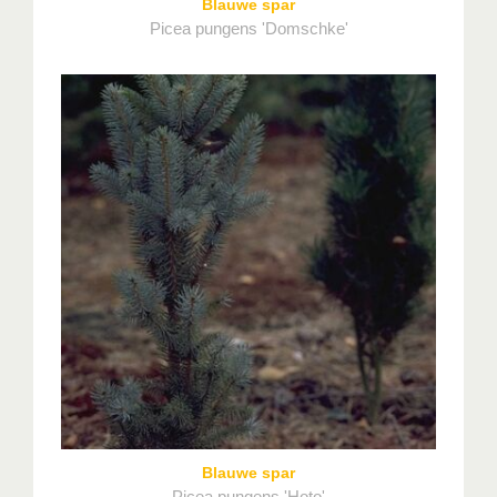
Blauwe spar
Picea pungens 'Domschke'
Blauwe spar
Picea pungens 'Hoto'