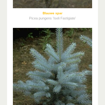
Blauwe spar
Picea pungens 'Iseli Fastigiate'