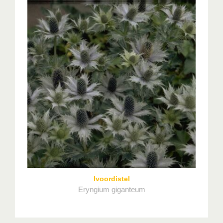
Ivoordistel
Eryngium giganteum