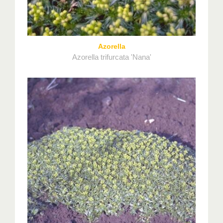
Azorella
Azorella trifurcata 'Nana'