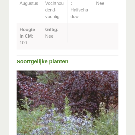
Augustus
Vochthou
:
Nee
dend-
Halfscha
vochtig
duw
Hoogte
Giftig:
in CM:
Nee
100
Soortgelijke planten