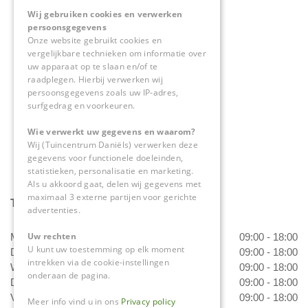
Wij gebruiken cookies en verwerken
Tuincentrum Daniëls
persoonsgegevens
Herkenbosserweg 4
Onze website gebruikt cookies en
vergelijkbare technieken om informatie over
6063 NL Vlodrop
uw apparaat op te slaan en/of te
raadplegen. Hierbij verwerken wij
0475-534298
persoonsgegevens zoals uw IP-adres,
surfgedrag en voorkeuren.
info@tuincentrumdaniels.nl
Wie verwerkt uw gegevens en waarom?
Wij (Tuincentrum Daniëls) verwerken deze
gegevens voor functionele doeleinden,
statistieken, personalisatie en marketing.
Als u akkoord gaat, delen wij gegevens met
maximaal 3 externe partijen voor gerichte
Tuincentrum Daniëls
advertenties.
Uw rechten
Maandag
09:00 - 18:00
U kunt uw toestemming op elk moment
Dinsdag
09:00 - 18:00
intrekken via de cookie-instellingen
Woensdag
09:00 - 18:00
onderaan de pagina.
Donderdag
09:00 - 18:00
Vrijdag
09:00 - 18:00
Meer info vind u in ons
Privacy policy