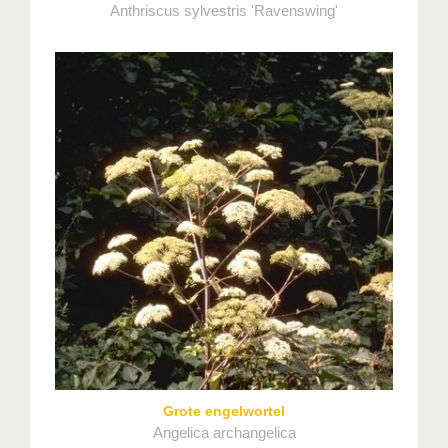
Anthriscus sylvestris 'Ravenswing'
Grote engelwortel
Angelica archangelica