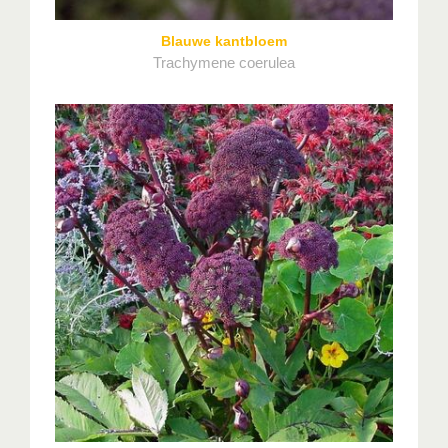
Blauwe kantbloem
Trachymene coerulea