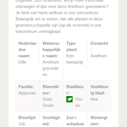
ongeveer 100 centimeter. Wil je meer informatie
ontvangen of tips over deze Anethum graveolens?
Je bent van harte welkom in ons tuincentrum.
Belangrijk om te weten: niet alle planten in deze
groenencyclopedie zijn (op elk moment) in ons
tuincentrum verkrijgbaar.
Nederlan
Wetensc
Type
Geslacht
dse
happelijk
plant:
:
naam:
e naam:
Een-
Anethum
Dille
Anethum
tweejarig
graveole
ns
Familie:
Bloemkl
Bladkleu
Veelkleur
Apiaceae
eur:
r:
ig blad:
Geel,
Gro
Nee
Groen
en
Bloeitijd:
Vochtigh
Zon /
Wintergr
Juli,
eid:
schaduw
oen: