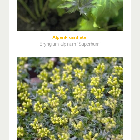
Alpenkruisdistel
Eryngium alpinum 'Superbum'