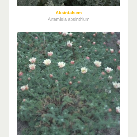
Absintalsem
Artemisia absinthium