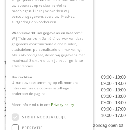
6063 NL Vlodrop
uw apparaat op te slaan en/of te
raadplegen. Hierbij verwerken wij
0475-534298
persoonsgegevens zoals uw IP-adres,
surfgedrag en voorkeuren.
info@tuincentrumdaniels.nl
Wie verwerkt uw gegevens en waarom?
Wij (Tuincentrum Daniëls) verwerken deze
gegevens voor functionele doeleinden,
statistieken, personalisatie en marketing.
Als u akkoord gaat, delen wij gegevens met
maximaal 3 externe partijen voor gerichte
Tuincentrum Daniëls
advertenties.
Uw rechten
Maandag
09:00 - 18:00
U kunt uw toestemming op elk moment
Dinsdag
09:00 - 18:00
intrekken via de cookie-instellingen
Woensdag
09:00 - 18:00
onderaan de pagina.
Donderdag
09:00 - 18:00
Vrijdag
09:00 - 18:00
Meer info vind u in ons
Privacy policy
Zaterdag
09:00 - 17:00
Zondag
10:00 - 17:00
STRIKT NOODZAKELIJK
Het 'Bloemetje van Daniëls' is van dinsdag t/m zondag open tot
PRESTATIE