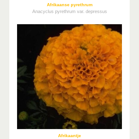
Afrikaanse pyrethrum
Anacyclus pyrethrum var. depressus
Afrikaantje