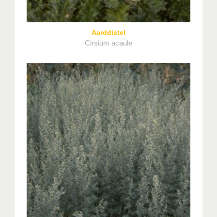
Aarddistel
Cirsium acaule