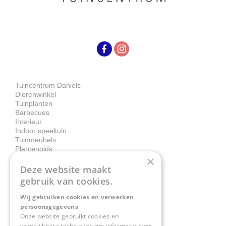
Tuincentrum Daniels
Dierenwinkel
Tuinplanten
Barbecues
Interieur
Indoor speeltuin
Tuinmeubels
Plantengids
×
Deze website maakt
Contact
gebruik van cookies.
Wij gebruiken cookies en verwerken
Tuincentrum Daniëls
persoonsgegevens
Herkenbosserweg 4
Onze website gebruikt cookies en
vergelijkbare technieken om informatie over