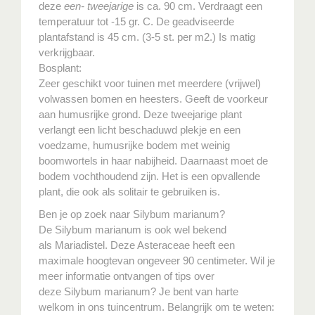
deze
een- tweejarige
is ca. 90 cm. Verdraagt een
temperatuur tot -15 gr. C. De geadviseerde
plantafstand is 45 cm. (3-5 st. per m2.) Is matig
verkrijgbaar.
Bosplant:
Zeer geschikt voor tuinen met meerdere (vrijwel)
volwassen bomen en heesters. Geeft de voorkeur
aan humusrijke grond. Deze tweejarige plant
verlangt een licht beschaduwd plekje en een
voedzame, humusrijke bodem met weinig
boomwortels in haar nabijheid. Daarnaast moet de
bodem vochthoudend zijn. Het is een opvallende
plant, die ook als solitair te gebruiken is.
Ben je op zoek naar Silybum marianum?
De Silybum marianum is ook wel bekend
als Mariadistel. Deze Asteraceae heeft een
maximale hoogtevan ongeveer 90 centimeter. Wil je
meer informatie ontvangen of tips over
deze Silybum marianum? Je bent van harte
welkom in ons tuincentrum. Belangrijk om te weten: