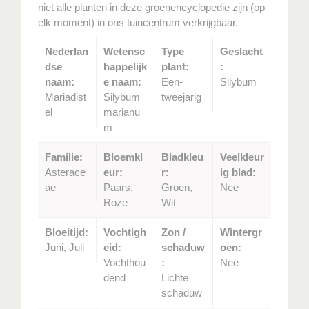
niet alle planten in deze groenencyclopedie zijn (op
elk moment) in ons tuincentrum verkrijgbaar.
Nederlan
Wetensc
Type
Geslacht
dse
happelijk
plant:
:
naam:
e naam:
Een-
Silybum
Mariadist
Silybum
tweejarig
el
marianu
m
Familie:
Bloemkl
Bladkleu
Veelkleur
Asterace
eur:
r:
ig blad:
ae
Paars,
Groen,
Nee
Roze
Wit
Bloeitijd:
Vochtigh
Zon /
Wintergr
Juni, Juli
eid:
schaduw
oen:
Vochthou
:
Nee
dend
Lichte
schaduw