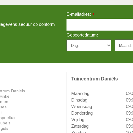
E-mailadres:
*
w gegevens secuur op conform
Geboortedatum:
Tuincentrum Daniëls
ntrum Daniels
Maandag
09:
winkel
Dinsdag
09:
anten
Woensdag
09:
ues
ur
Donderdag
09:
speeltuin
Vrijdag
09:
ubels
Zaterdag
09:
ngids
Zondag
10: