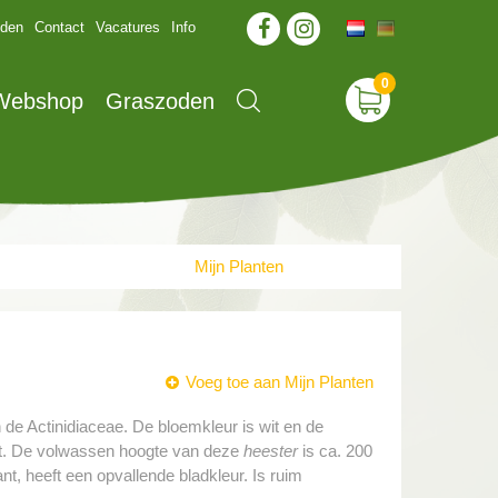
jden
Contact
Vacatures
Info
 Webshop
Graszoden
Mijn Planten
Voeg toe aan Mijn Planten
n de Actinidiaceae. De bloemkleur is wit en de
lekt. De volwassen hoogte van deze
heester
is ca. 200
nt, heeft een opvallende bladkleur. Is ruim