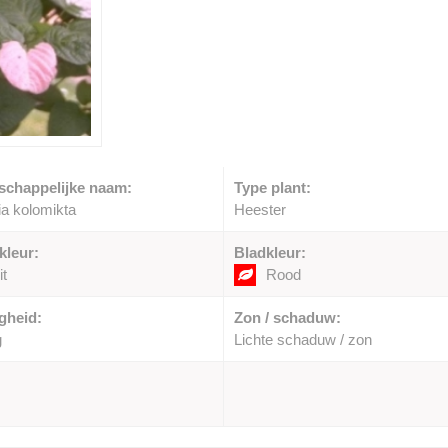
schappelijke naam:
Type plant:
ia kolomikta
Heester
kleur:
Bladkleur:
t
Rood
gheid:
Zon / schaduw:
g
Lichte schaduw / zon