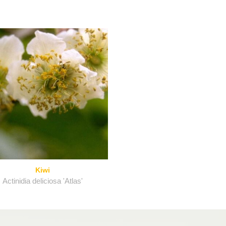
Kiwi
Actinidia deliciosa 'Atlas'