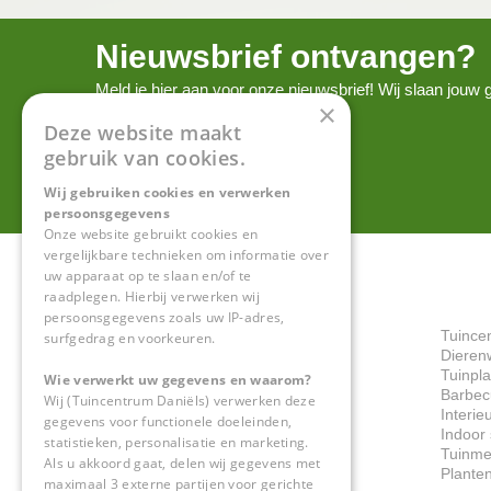
Nieuwsbrief ontvangen?
Meld je hier aan voor onze nieuwsbrief! Wij slaan jou
×
onze
privacy policy.
Deze website maakt
gebruik van cookies.
Wij gebruiken cookies en verwerken
persoonsgegevens
Onze website gebruikt cookies en
vergelijkbare technieken om informatie over
uw apparaat op te slaan en/of te
raadplegen. Hierbij verwerken wij
persoonsgegevens zoals uw IP-adres,
Tuince
surfgedrag en voorkeuren.
Dieren
Tuinpl
Wie verwerkt uw gegevens en waarom?
Barbec
Wij (Tuincentrum Daniëls) verwerken deze
Interie
gegevens voor functionele doeleinden,
Indoor 
statistieken, personalisatie en marketing.
Tuinme
Als u akkoord gaat, delen wij gegevens met
Plante
maximaal 3 externe partijen voor gerichte