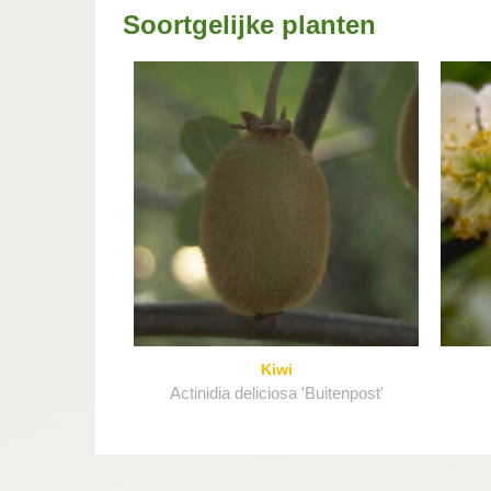
Soortgelijke planten
Kiwi
Actinidia deliciosa 'Buitenpost'