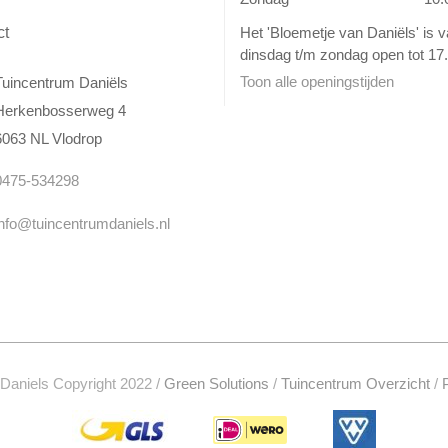
Het 'Bloemetje van Daniëls' is 
ct
dinsdag t/m zondag open tot 17.
Toon alle openingstijden
Tuincentrum Daniëls
Herkenbosserweg 4
6063 NL Vlodrop
0475-534298
info@tuincentrumdaniels.nl
Daniels Copyright 2022 /
Green Solutions
/
Tuincentrum Overzicht
/