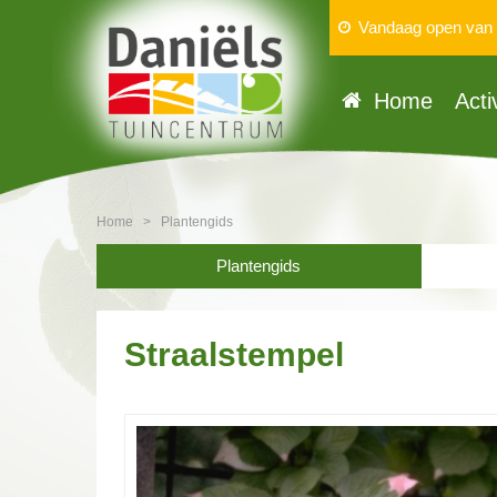
Vandaag open van
Home
Acti
Home
>
Plantengids
Plantengids
Straalstempel