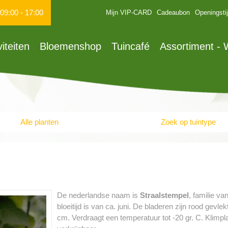
09:00
-
17:00
Mijn VIP-CARD
Cadeaubon
Openingsti
viteiten
Bloemenshop
Tuincafé
Assortiment -
Alle planten
Zoek op tuintype
De nederlandse naam is
Straalstempel
, familie va
bloeitijd is van ca. juni. De bladeren zijn rood gev
cm. Verdraagt een temperatuur tot -20 gr. C. Klimpla