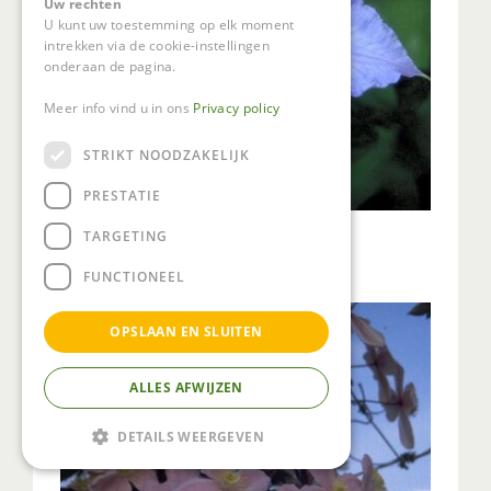
Uw rechten
U kunt uw toestemming op elk moment
intrekken via de cookie-instellingen
onderaan de pagina.
Meer info vind u in ons
Privacy policy
STRIKT NOODZAKELIJK
PRESTATIE
Clematis
TARGETING
Clematis 'Will Goodwin
FUNCTIONEEL
OPSLAAN EN SLUITEN
ALLES AFWIJZEN
DETAILS WEERGEVEN