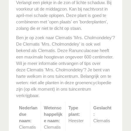
Verlangt een plekje in de zon of lichte schaduw. Bij
voorkeur uit de middagzon. Kan bij nachtvorst in
april-mei schade oplopen. Deze plant is goed te
combineren met 'open plaats' en 'borderplanten',
zolang die er niet te dicht op staan.
Ben je op zoek naar Clematis 'Mrs. Cholmondeley'?
De Clematis 'Mrs. Cholmondeley' is ook wel
bekend als Clematis. Deze Ranunculaceae heeft
een maximale hoogtevan ongeveer 600 centimeter.
Wil je meer informatie ontvangen of tips over
deze Clematis 'Mrs. Cholmondeley'? Je bent van
harte welkom in ons tuincentrum. Belangrijk om te
weten: niet alle planten in deze groenencyclopedie
zijn (op elk moment) in ons tuincentrum
verkrijgbaar.
Nederlan
Wetensc
Type
Geslacht
dse
happelijk
plant:
:
naam:
e naam:
Heester
Clematis
Clematis
Clematis