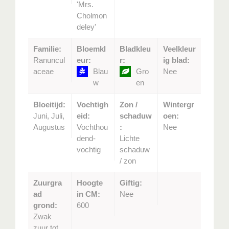
'Mrs.
Cholmon
deley'
Familie:
Bloemkl
Bladkleu
Veelkleur
Ranuncul
eur:
r:
ig blad:
aceae
Blau
Gro
Nee
w
en
Bloeitijd:
Vochtigh
Zon /
Wintergr
Juni, Juli,
eid:
schaduw
oen:
Augustus
Vochthou
:
Nee
dend-
Lichte
vochtig
schaduw
/ zon
Zuurgra
Hoogte
Giftig:
ad
in CM:
Nee
grond:
600
Zwak
zuur tot