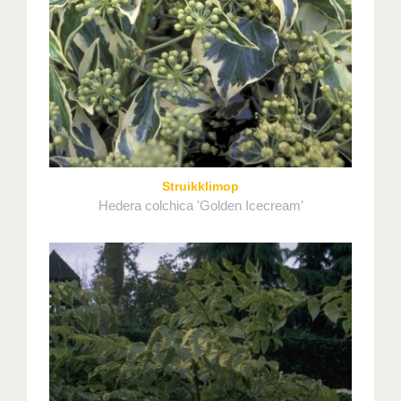
Struikklimop
Hedera colchica 'Golden Icecream'