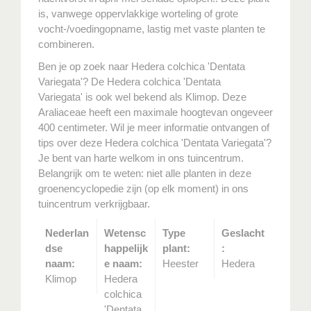
is, vanwege oppervlakkige worteling of grote
vocht-/voedingopname, lastig met vaste planten te
combineren.
Ben je op zoek naar Hedera colchica 'Dentata
Variegata'? De Hedera colchica 'Dentata
Variegata' is ook wel bekend als Klimop. Deze
Araliaceae heeft een maximale hoogtevan ongeveer
400 centimeter. Wil je meer informatie ontvangen of
tips over deze Hedera colchica 'Dentata Variegata'?
Je bent van harte welkom in ons tuincentrum.
Belangrijk om te weten: niet alle planten in deze
groenencyclopedie zijn (op elk moment) in ons
tuincentrum verkrijgbaar.
Nederlan
Wetensc
Type
Geslacht
dse
happelijk
plant:
:
naam:
e naam:
Heester
Hedera
Klimop
Hedera
colchica
'Dentata