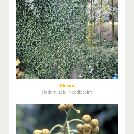
Klimop
Hedera helix 'Needlepoint'