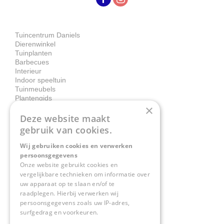
Tuincentrum Daniels
Dierenwinkel
Tuinplanten
Barbecues
Interieur
Indoor speeltuin
Tuinmeubels
Plantengids
×
Deze website maakt
Contact
gebruik van cookies.
Wij gebruiken cookies en verwerken
Tuincentrum Daniëls
persoonsgegevens
Herkenbosserweg 4
Onze website gebruikt cookies en
vergelijkbare technieken om informatie over
6063 NL Vlodrop
uw apparaat op te slaan en/of te
raadplegen. Hierbij verwerken wij
0475-534298
persoonsgegevens zoals uw IP-adres,
surfgedrag en voorkeuren.
info@tuincentrumdaniels.nl