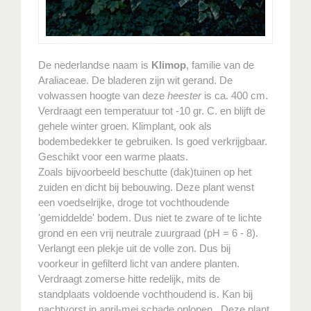
De nederlandse naam is
Klimop
, familie van de
Araliaceae. De bladeren zijn wit gerand. De
volwassen hoogte van deze
heester
is ca. 400 cm.
Verdraagt een temperatuur tot -10 gr. C. en blijft de
gehele winter groen. Klimplant, ook als
bodembedekker te gebruiken. Is goed verkrijgbaar.
Geschikt voor een warme plaats.
Zoals bijvoorbeeld beschutte (dak)tuinen op het
zuiden en dicht bij bebouwing. Deze plant wenst
een voedselrijke, droge tot vochthoudende
'gemiddelde' bodem. Dus niet te zware of te lichte
grond en een vrij neutrale zuurgraad (pH = 6 - 8).
Verlangt een plekje uit de volle zon. Dus bij
voorkeur in gefilterd licht van andere planten.
Verdraagt zomerse hitte redelijk, mits de
standplaats voldoende vochthoudend is. Kan bij
nachtvorst in april-mei schade oplopen.. Deze plant