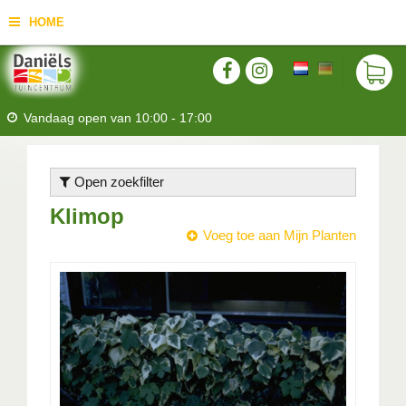
HOME
Vandaag open van
10:00
-
17:00
Open zoekfilter
Klimop
Voeg toe aan Mijn Planten