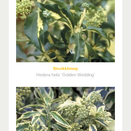
Struikklimop
Hedera helix 'Golden Wedding'