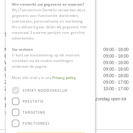
Wie verwerkt uw gegevens en waarom?
Wij (Tuincentrum Daniëls) verwerken deze
gegevens voor functionele doeleinden,
statistieken, personalisatie en marketing.
Als u akkoord gaat, delen wij gegevens met
maximaal 3 externe partijen voor gerichte
Tuincentrum Daniëls
advertenties.
Uw rechten
Maandag
09:00 - 18:00
U kunt uw toestemming op elk moment
Dinsdag
09:00 - 18:00
intrekken via de cookie-instellingen
Woensdag
09:00 - 18:00
onderaan de pagina.
Donderdag
09:00 - 18:00
Vrijdag
09:00 - 18:00
Meer info vind u in ons
Privacy policy
Zaterdag
09:00 - 17:00
Zondag
10:00 - 17:00
STRIKT NOODZAKELIJK
Het 'Bloemetje van Daniëls' is van dinsdag t/m zondag open tot
PRESTATIE
17.00 uur!
TARGETING
Toon alle openingstijden
FUNCTIONEEL