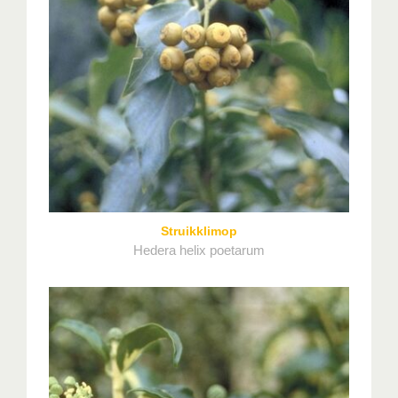
Struikklimop
Hedera helix poetarum