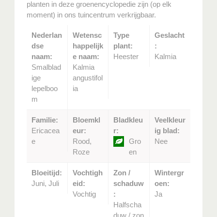
planten in deze groenencyclopedie zijn (op elk
moment) in ons tuincentrum verkrijgbaar.
Nederlan
Wetensc
Type
Geslacht
dse
happelijk
plant:
:
naam:
e naam:
Heester
Kalmia
Smalblad
Kalmia
ige
angustifol
lepelboo
ia
m
Familie:
Bloemkl
Bladkleu
Veelkleur
Ericacea
eur:
r:
ig blad:
e
Rood,
Gro
Nee
Roze
en
Bloeitijd:
Vochtigh
Zon /
Wintergr
Juni, Juli
eid:
schaduw
oen:
Vochtig
:
Ja
Halfscha
duw / zon