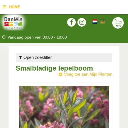
HOME
Vandaag open van
09:00
-
18:00
Open zoekfilter
Smalbladige lepelboom
Voeg toe aan Mijn Planten