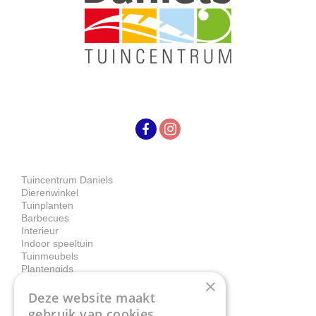
Tuincentrum Daniels
Dierenwinkel
Tuinplanten
Barbecues
Interieur
Indoor speeltuin
Tuinmeubels
Plantengids
×
Deze website maakt
Contact
gebruik van cookies.