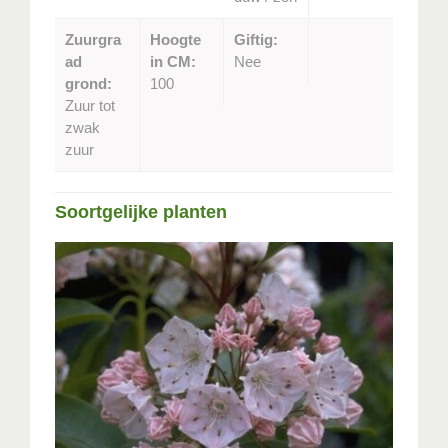
Zuurgra
Hoogte
Giftig:
ad
in CM:
Nee
grond:
100
Zuur tot
zwak
zuur
Soortgelijke planten