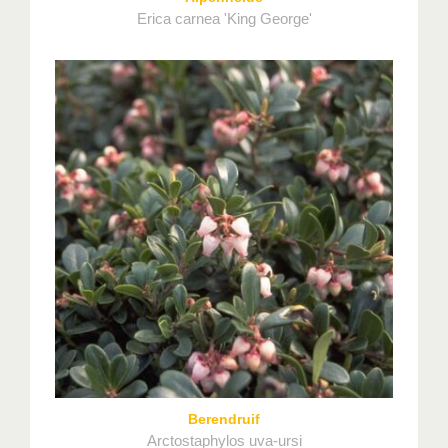
Erica carnea 'King George'
Berendruif
Arctostaphylos uva-ursi