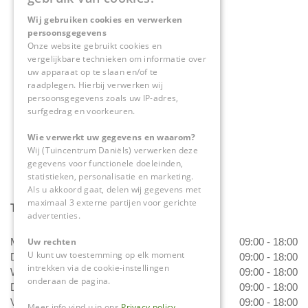
Wij gebruiken cookies en verwerken
Tuincentrum Daniëls
persoonsgegevens
Herkenbosserweg 4
Onze website gebruikt cookies en
vergelijkbare technieken om informatie over
6063 NL Vlodrop
uw apparaat op te slaan en/of te
raadplegen. Hierbij verwerken wij
0475-534298
persoonsgegevens zoals uw IP-adres,
surfgedrag en voorkeuren.
info@tuincentrumdaniels.nl
Wie verwerkt uw gegevens en waarom?
Wij (Tuincentrum Daniëls) verwerken deze
gegevens voor functionele doeleinden,
statistieken, personalisatie en marketing.
Als u akkoord gaat, delen wij gegevens met
maximaal 3 externe partijen voor gerichte
Tuincentrum Daniëls
advertenties.
Uw rechten
Maandag
09:00 - 18:00
U kunt uw toestemming op elk moment
Dinsdag
09:00 - 18:00
intrekken via de cookie-instellingen
Woensdag
09:00 - 18:00
onderaan de pagina.
Donderdag
09:00 - 18:00
Vrijdag
09:00 - 18:00
Meer info vind u in ons
Privacy policy