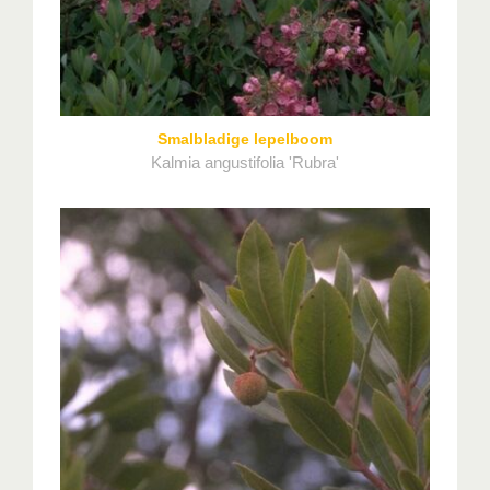
Smalbladige lepelboom
Kalmia angustifolia 'Rubra'