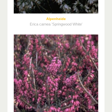
Alpenheide
Erica carnea 'Springwood White'