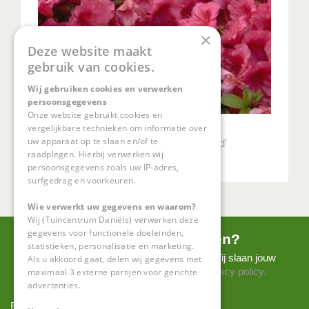
×
Deze website maakt
gebruik van cookies.
Wij gebruiken cookies en verwerken
persoonsgegevens
Onze website gebruikt cookies en
vergelijkbare technieken om informatie over
Rododendron
uw apparaat op te slaan en/of te
Rhododendron 'Vuyk's Rosyred'
raadplegen. Hierbij verwerken wij
persoonsgegevens zoals uw IP-adres,
surfgedrag en voorkeuren.
Wie verwerkt uw gegevens en waarom?
Wij (Tuincentrum Daniëls) verwerken deze
gegevens voor functionele doeleinden,
Nieuwsbrief ontvangen?
statistieken, personalisatie en marketing.
Meld je hier aan voor onze nieuwsbrief! Wij slaan jouw
Als u akkoord gaat, delen wij gegevens met
gegevens secuur op conform onze
privacy policy.
maximaal 3 externe partijen voor gerichte
advertenties.
E-mailadres:
*