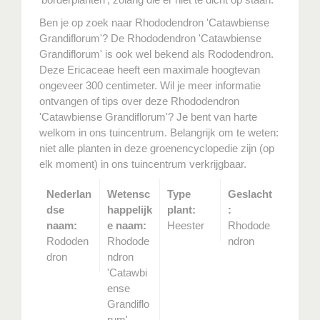
Ben je op zoek naar Rhododendron 'Catawbiense
Grandiflorum'? De Rhododendron 'Catawbiense
Grandiflorum' is ook wel bekend als Rododendron.
Deze Ericaceae heeft een maximale hoogtevan
ongeveer 300 centimeter. Wil je meer informatie
ontvangen of tips over deze Rhododendron
'Catawbiense Grandiflorum'? Je bent van harte
welkom in ons tuincentrum. Belangrijk om te weten:
niet alle planten in deze groenencyclopedie zijn (op
elk moment) in ons tuincentrum verkrijgbaar.
Nederlan
Wetensc
Type
Geslacht
dse
happelijk
plant:
:
naam:
e naam:
Heester
Rhodode
Rododen
Rhodode
ndron
dron
ndron
'Catawbi
ense
Grandiflo
rum'