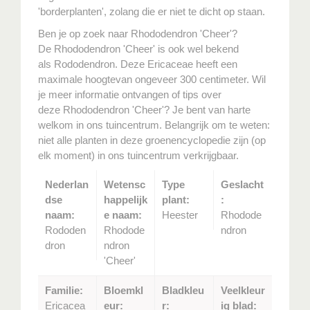
'borderplanten', zolang die er niet te dicht op staan.
Ben je op zoek naar Rhododendron 'Cheer'?
De Rhododendron 'Cheer' is ook wel bekend
als Rododendron. Deze Ericaceae heeft een
maximale hoogtevan ongeveer 300 centimeter. Wil
je meer informatie ontvangen of tips over
deze Rhododendron 'Cheer'? Je bent van harte
welkom in ons tuincentrum. Belangrijk om te weten:
niet alle planten in deze groenencyclopedie zijn (op
elk moment) in ons tuincentrum verkrijgbaar.
Nederlan
Wetensc
Type
Geslacht
dse
happelijk
plant:
:
naam:
e naam:
Heester
Rhodode
Rododen
Rhodode
ndron
dron
ndron
'Cheer'
Familie:
Bloemkl
Bladkleu
Veelkleur
Ericacea
eur:
r:
ig blad: