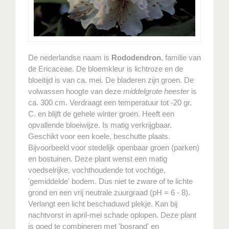
De nederlandse naam is
Rododendron
, familie van
de Ericaceae. De bloemkleur is lichtroze en de
bloeitijd is van ca. mei. De bladeren zijn groen. De
volwassen hoogte van deze
middelgrote heester
is
ca. 300 cm. Verdraagt een temperatuur tot -20 gr.
C. en blijft de gehele winter groen. Heeft een
opvallende bloeiwijze. Is matig verkrijgbaar.
Geschikt voor een koele, beschutte plaats.
Bijvoorbeeld voor stedelijk openbaar groen (parken)
en bostuinen. Deze plant wenst een matig
voedselrijke, vochthoudende tot vochtige,
'gemiddelde' bodem. Dus niet te zware of te lichte
grond en een vrij neutrale zuurgraad (pH = 6 - 8).
Verlangt een licht beschaduwd plekje. Kan bij
nachtvorst in april-mei schade oplopen. Deze plant
is goed te combineren met 'bosrand' en