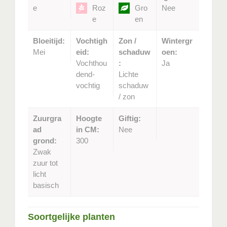
e
Roz
Gro
Nee
e
en
Bloeitijd:
Vochtigh
Zon /
Wintergr
Mei
eid:
schaduw
oen:
Vochthou
:
Ja
dend-
Lichte
vochtig
schaduw
/ zon
Zuurgra
Hoogte
Giftig:
ad
in CM:
Nee
grond:
300
Zwak
zuur tot
licht
basisch
Soortgelijke planten