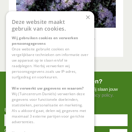
×
Deze website maakt
gebruik van cookies.
Rododendron
Wij gebruiken cookies en verwerken
Rhododendron 'Blue Diamond'
persoonsgegevens
Onze website gebruikt cookies en
vergelijkbare technieken om informatie over
uw apparaat op te slaan en/of te
raadplegen. Hierbij verwerken wij
persoonsgegevens zoals uw IP-adres,
surfgedrag en voorkeuren.
Nieuwsbrief ontvangen?
Wie verwerkt uw gegevens en waarom?
Meld je hier aan voor onze nieuwsbrief! Wij slaan jouw
Wij (Tuincentrum Daniëls) verwerken deze
gegevens secuur op conform onze
privacy policy.
gegevens voor functionele doeleinden,
statistieken, personalisatie en marketing.
E-mailadres:
*
Als u akkoord gaat, delen wij gegevens met
maximaal 3 externe partijen voor gerichte
advertenties.
Geboortedatum: