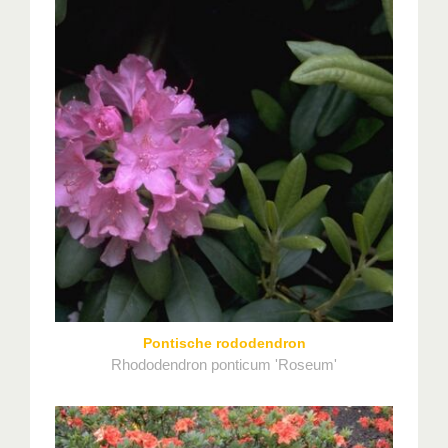
Pontische rododendron
Rhododendron ponticum 'Roseum'