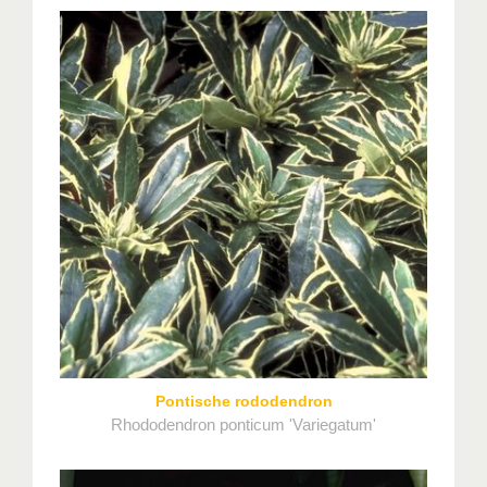
Pontische rododendron
Rhododendron ponticum 'Variegatum'