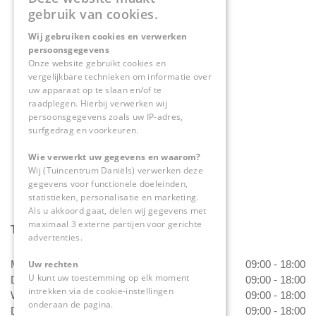
Contact
gebruik van cookies.
Wij gebruiken cookies en verwerken
Tuincentrum Daniëls
persoonsgegevens
Herkenbosserweg 4
Onze website gebruikt cookies en
vergelijkbare technieken om informatie over
6063 NL Vlodrop
uw apparaat op te slaan en/of te
raadplegen. Hierbij verwerken wij
0475-534298
persoonsgegevens zoals uw IP-adres,
surfgedrag en voorkeuren.
info@tuincentrumdaniels.nl
Wie verwerkt uw gegevens en waarom?
Wij (Tuincentrum Daniëls) verwerken deze
gegevens voor functionele doeleinden,
statistieken, personalisatie en marketing.
Als u akkoord gaat, delen wij gegevens met
maximaal 3 externe partijen voor gerichte
Tuincentrum Daniëls
advertenties.
Maandag
09:00 - 18:00
Uw rechten
U kunt uw toestemming op elk moment
Dinsdag
09:00 - 18:00
intrekken via de cookie-instellingen
Woensdag
09:00 - 18:00
onderaan de pagina.
Donderdag
09:00 - 18:00