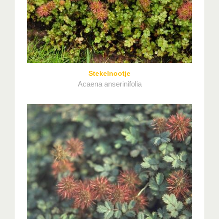
Stekelnootje
Acaena anserinifolia