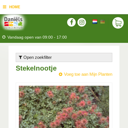
HOME
Vandaag open van
09:00
-
17:00
Open zoekfilter
Stekelnootje
Voeg toe aan Mijn Planten