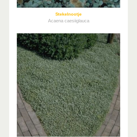
Stekelnootje
Acaena caesiiglauca