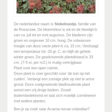
De nederlandse naam is
Stekelnootje
, familie van
de Rosaceae. De bloemkleur is wit en de bloeitijd is
van ca. juli tot en met augustus. De bladeren zijn
groen en ongeveer 10 cm. hoog. De volwassen
hoogte van deze
vaste plant
is ca. 15 cm. Verdraagt
een temperatuur tot -20 gr. C. en blijft de gehele
winter groen. De geadviseerde plantafstand is 33
cm. (7-9 st. per m2.) Is matig verkrijgbaar.
Plant voor een open ruimte.
Deze plant is zeer geschikt voor 'de tuin op het
zuiden'. Verlangt een zonnige plek op niet te arme
grond. Deze snelgroeiende bladhoudende plant
wenst een vrij droge bodem. Groeit
bodembedekkend en laat zich moeilijk combineren
met andere planten.
Ben je op zoek naar Acaena novae-zelandiae?