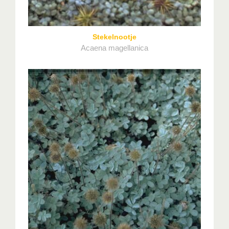
Stekelnootje
Acaena magellanica