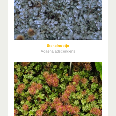
Stekelnootje
Acaena adscendens