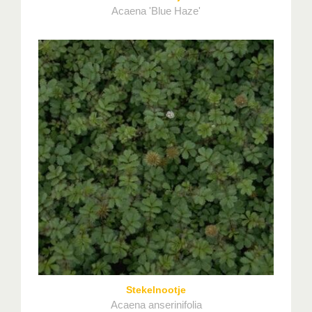
Acaena 'Blue Haze'
Stekelnootje
Acaena anserinifolia