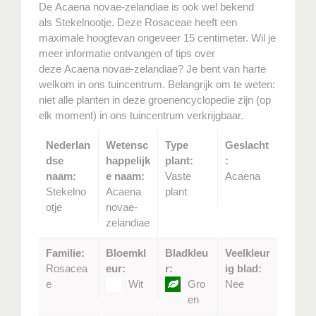
De Acaena novae-zelandiae is ook wel bekend
als Stekelnootje. Deze Rosaceae heeft een
maximale hoogtevan ongeveer 15 centimeter. Wil je
meer informatie ontvangen of tips over
deze Acaena novae-zelandiae? Je bent van harte
welkom in ons tuincentrum. Belangrijk om te weten:
niet alle planten in deze groenencyclopedie zijn (op
elk moment) in ons tuincentrum verkrijgbaar.
Nederlan
Wetensc
Type
Geslacht
dse
happelijk
plant:
:
naam:
e naam:
Vaste
Acaena
Stekelno
Acaena
plant
otje
novae-
zelandiae
Familie:
Bloemkl
Bladkleu
Veelkleur
Rosacea
eur:
r:
ig blad:
e
Wit
Gro
Nee
en