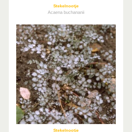
Stekelnootje
Acaena buchananii
Stekelnootje