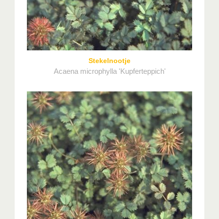
Stekelnootje
Acaena microphylla 'Kupferteppich'