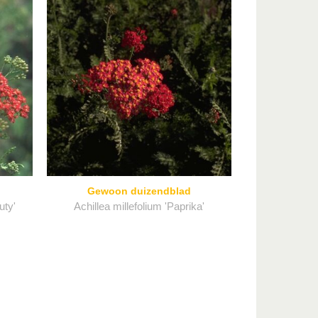
Gewoon duizendblad
uty'
Achillea millefolium 'Paprika'