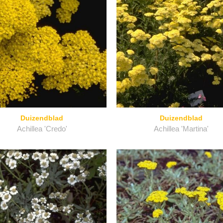
Duizendblad
Duizendblad
Achillea 'Credo'
Achillea 'Martina'