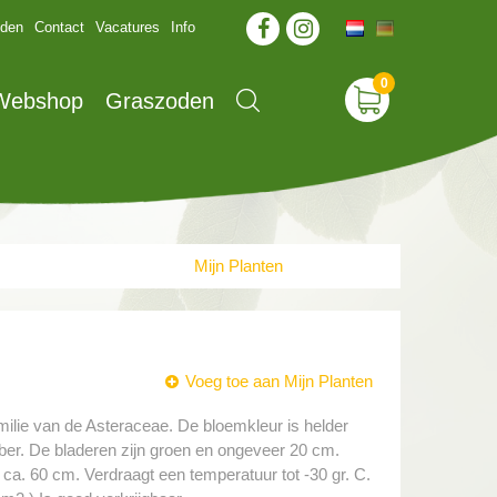
jden
Contact
Vacatures
Info
 Webshop
Graszoden
Mijn Planten
Voeg toe aan Mijn Planten
amilie van de Asteraceae. De bloemkleur is helder
ember. De bladeren zijn groen en ongeveer 20 cm.
 ca. 60 cm. Verdraagt een temperatuur tot -30 gr. C.