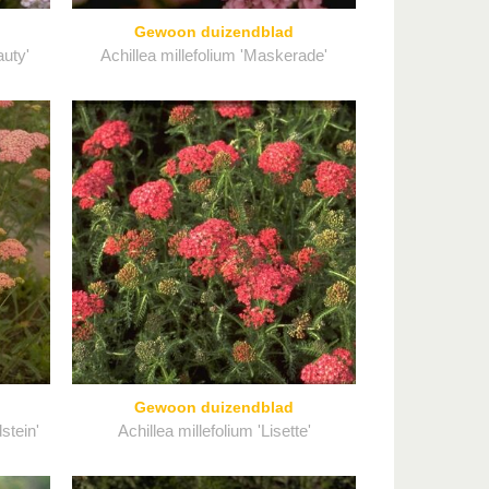
Gewoon duizendblad
auty'
Achillea millefolium 'Maskerade'
Gewoon duizendblad
stein'
Achillea millefolium 'Lisette'