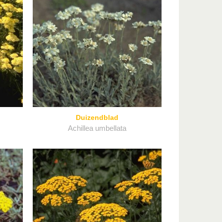
Duizendblad
Achillea umbellata