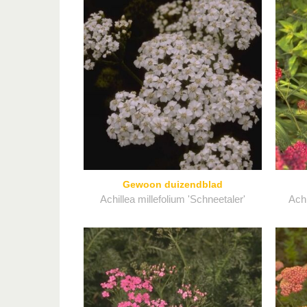
Gewoon duizendblad
Achillea millefolium 'Schneetaler'
Achi