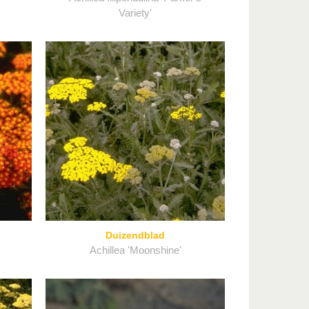
Variety'
Duizendblad
Achillea 'Moonshine'