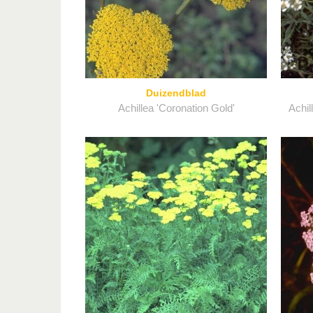
Duizendblad
Achillea 'Coronation Gold'
Achil