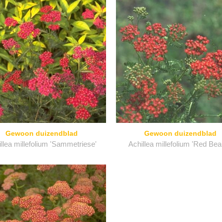
Gewoon duizendblad
Gewoon duizendblad
llea millefolium 'Sammetriese'
Achillea millefolium 'Red Bea