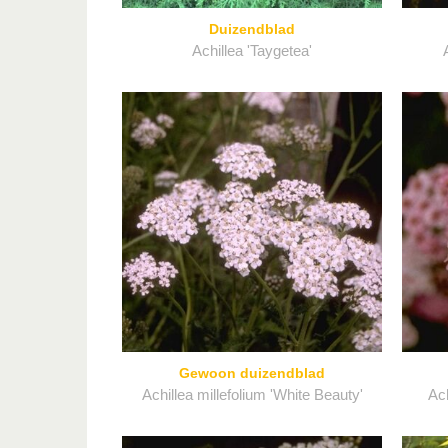
Duizendblad
Achillea 'Taygetea'
Gewoon duizendblad
Achillea millefolium 'White Beauty'
Ach