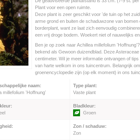
De geadviseerde plantafstand is 33 cm. (7-9 st. per 
Plant voor een open ruimte.
Deze plant is zeer geschikt voor 'de tuin op het zui
arme grond en buiten de schaduwzone van bomen en
borderplant, want ze laat zich eenvoudig combiner
een vrij droge bodem. Woekert niet of nauwelijks e
Ben je op zoek naar Achillea millefolium 'Hoffnung'?
bekend als Gewoon duizendblad. Deze Asteraceae
centimeter. Wil je meer informatie ontvangen of tips
van harte welkom in ons tuincentrum. Belangrijk om t
groenencyclopedie zijn (op elk moment) in ons tuin
schappelijke naam:
Type plant:
a millefolium 'Hoffnung'
Vaste plant
kleur:
Bladkleur:
eel
Groen
gheid:
Zon / schaduw:
Zon