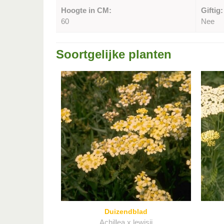
Hoogte in CM:
Giftig:
60
Nee
Soortgelijke planten
Duizendblad
Achillea x lewisii