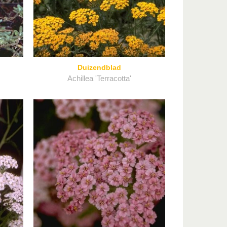
Duizendblad
Achillea 'Terracotta'