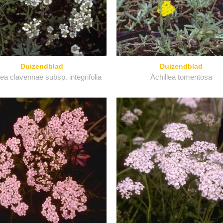
Duizendblad
Duizendblad
lea clavennae subsp. integrifolia
Achillea tomentosa