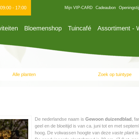
09:00
-
17:00
Mijn VIP-CARD
Cadeaubon
Openingsti
viteiten
Bloemenshop
Tuincafé
Assortiment -
Alle planten
Zoek op tuintype
De nederlandse naam is
Gewoon duizendblad
, f
geel en de bloeitijd is van ca. juni tot en met sept
hoog. De volwassen hoogte van deze
vaste plant
is