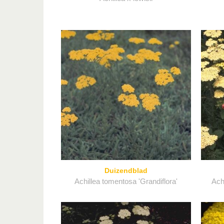
Duizendblad
Achillea tomentosa 'Grandiflora'
Ach