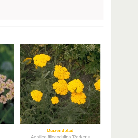
Duizendblad
Achillea filipendulina 'Parker's