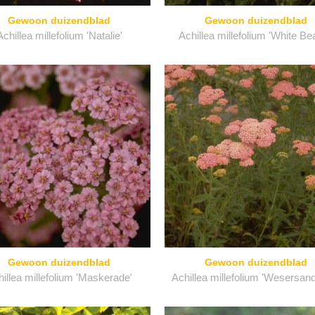
Gewoon duizendblad
Gewoon duizendblad
Achillea millefolium 'Natalie'
Achillea millefolium 'White Be
Gewoon duizendblad
Gewoon duizendblad
illea millefolium 'Maskerade'
Achillea millefolium 'Wesersand