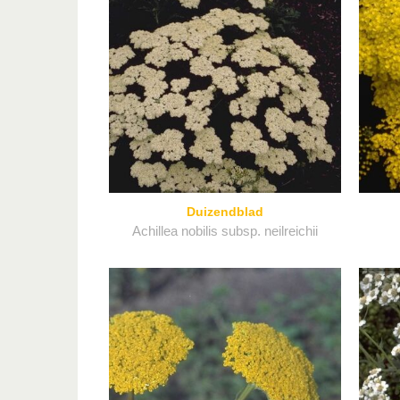
Duizendblad
Achillea nobilis subsp. neilreichii