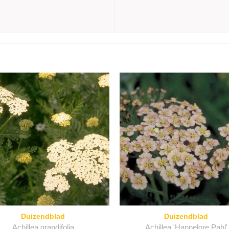
Duizendblad
Duizendblad
Achillea grandifolia
Achillea 'Hannelore Pahl'