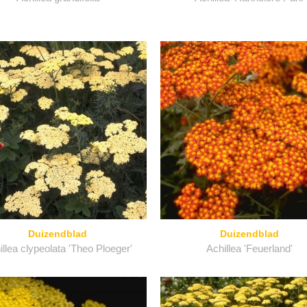
Duizendblad
Duizendblad
illea clypeolata 'Theo Ploeger'
Achillea 'Feuerland'