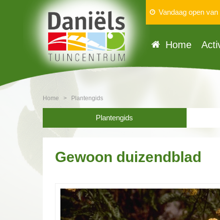
Vandaag open van
Home
Acti
Home
>
Plantengids
Plantengids
Gewoon duizendblad