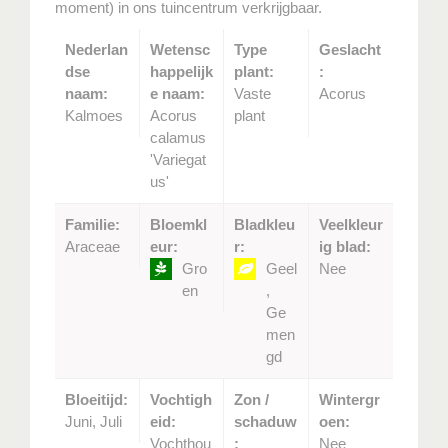
moment) in ons tuincentrum verkrijgbaar.
Nederlan
Wetensc
Type
Geslacht
dse
happelijk
plant:
:
naam:
e naam:
Vaste
Acorus
Kalmoes
Acorus
plant
calamus
'Variegat
us'
Familie:
Bloemkl
Bladkleu
Veelkleur
Araceae
eur:
r:
ig blad:
Gro
Geel
Nee
en
,
Ge
men
gd
Bloeitijd:
Vochtigh
Zon /
Wintergr
Juni, Juli
eid:
schaduw
oen:
Vochthou
:
Nee