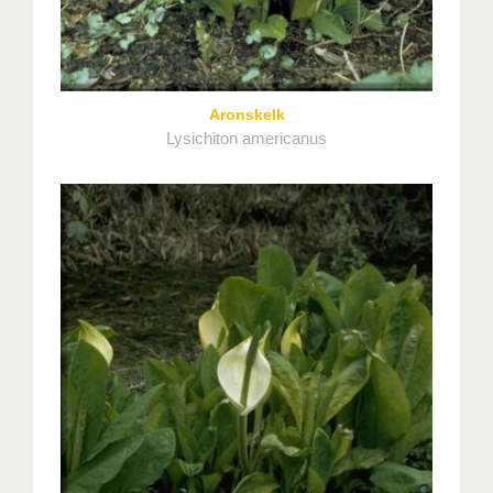
Aronskelk
Lysichiton americanus