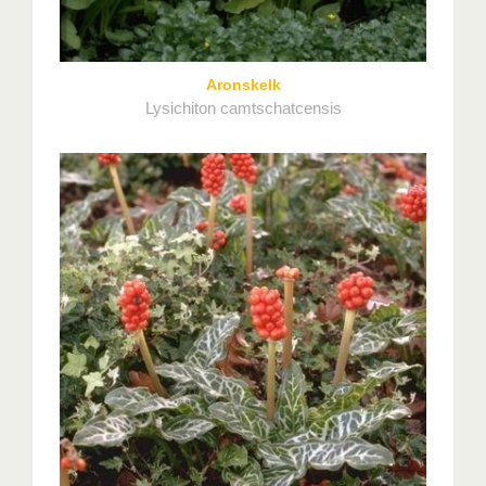
Aronskelk
Lysichiton camtschatcensis