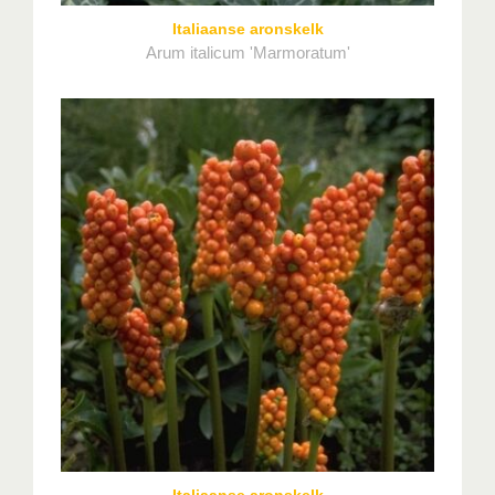
Italiaanse aronskelk
Arum italicum 'Marmoratum'
Italiaanse aronskelk