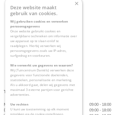
×
Deze website maakt
Contact
gebruik van cookies.
Wij gebruiken cookies en verwerken
Tuincentrum Daniëls
persoonsgegevens
Herkenbosserweg 4
Onze website gebruikt cookies en
vergelijkbare technieken om informatie over
6063 NL Vlodrop
uw apparaat op te slaan en/of te
raadplegen. Hierbij verwerken wij
0475-534298
persoonsgegevens zoals uw IP-adres,
surfgedrag en voorkeuren.
info@tuincentrumdaniels.nl
Wie verwerkt uw gegevens en waarom?
Wij (Tuincentrum Daniëls) verwerken deze
gegevens voor functionele doeleinden,
statistieken, personalisatie en marketing.
Als u akkoord gaat, delen wij gegevens met
maximaal 3 externe partijen voor gerichte
Tuincentrum Daniëls
advertenties.
Maandag
09:00 - 18:00
Uw rechten
U kunt uw toestemming op elk moment
Dinsdag
09:00 - 18:00
intrekken via de cookie-instellingen