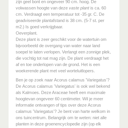
zijn geel bont en ongeveer 90 cm. hoog. De
volwassen hoogte van deze
vaste plant
is ca. 60
cm. Verdraagt een temperatuur tot -35 gr. C. De
geadviseerde plantafstand is 38 cm. (5-7 st. per
m2.) Is goed verkrijgbaar.
Oeverplant.
Deze plant is zeer geschikt voor de watertuin om
bijvoorbeeld de overgang van water naar land
soepel te laten verlopen. Verlangt een zonnige plek,
die vochtig tot nat mag zijn. De plant verdraagt het
af en toe onderlopen van de grond. Het is een
woekerende plant met veel worteluitlopers.
Ben je op zoek naar Acorus calamus 'Variegatus'?
De Acorus calamus 'Variegatus' is ook wel bekend
als Kalmoes. Deze Araceae heeft een maximale
hoogtevan ongeveer 60 centimeter. Wil je meer
informatie ontvangen of tips over deze Acorus
calamus 'Variegatus'? Je bent van harte welkom in
ons tuincentrum. Belangrijk om te weten: niet alle
planten in deze groenencyclopedie zijn (op elk