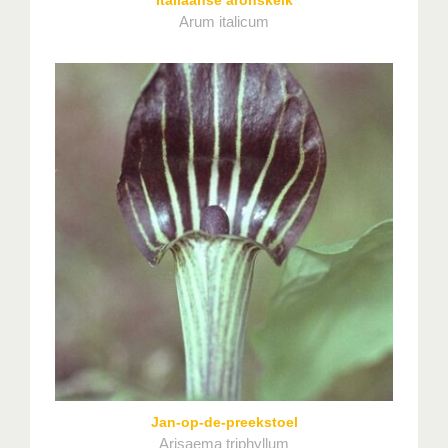
Arum italicum
Jan-op-de-preekstoel
Arisaema triphyllum