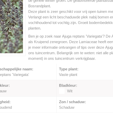
de gehele winter groen. De geadviseerde plantafstand
Bosrandplant.
Deze plant is zeer geschikt voor vrij open tuinen 
Verlangt een licht beschaduwde plek nabij bomen e
vochthoudend tot vochtig zijn. Groeit bodembedek
planten.
Ben je op zoek naar Ajuga reptans 'Variegata'? De A
als Kruipend zenegroen. Deze Lamiaceae heeft een
je meer informatie ontvangen of tips over deze Ajug
ons tuincentrum. Belangrijk om te weten: niet alle p
moment) in ons tuincentrum verkrijgbaar.
schappelijke naam:
Type plant:
eptans 'Variegata'
Vaste plant
kleur:
Bladkleur:
lauw
Wit
gheid:
Zon / schaduw:
houdend
Schaduw