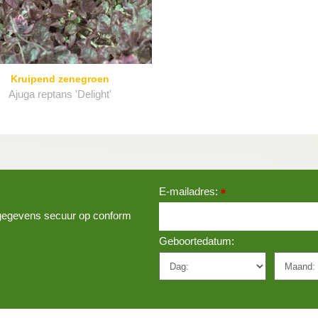
Kruipend zenegroen
Ajuga reptans 'Delight'
E-mailadres:
*
w gegevens secuur op conform
Geboortedatum: