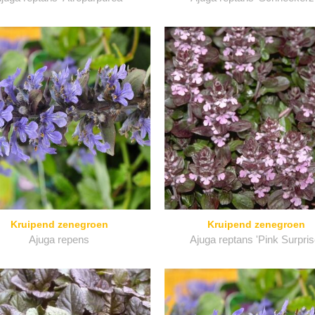
Kruipend zenegroen
Kruipend zenegroen
Ajuga repens
Ajuga reptans 'Pink Surpris