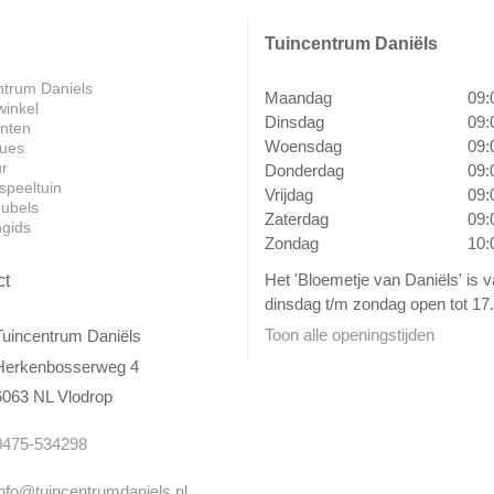
Tuincentrum Daniëls
ntrum Daniels
Maandag
09:
winkel
Dinsdag
09:
anten
Woensdag
09:
ues
ur
Donderdag
09:
speeltuin
Vrijdag
09:
ubels
Zaterdag
09:
ngids
Zondag
10:
Het 'Bloemetje van Daniëls' is 
ct
dinsdag t/m zondag open tot 17.
Toon alle openingstijden
Tuincentrum Daniëls
Herkenbosserweg 4
6063 NL Vlodrop
0475-534298
info@tuincentrumdaniels.nl