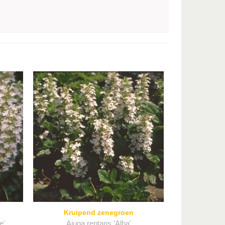
Kruipend zenegroen
e'
Ajuga reptans 'Alba'