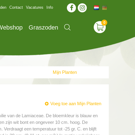
jden
Contact
Vacatures
Info
 Webshop
Graszoden
Mijn Planten
Voeg toe aan Mijn Planten
milie van de Lamiaceae. De bloemkleur is blauw en
eren zijn wit bont en ongeveer 10 cm. hoog. De
. Verdraagt een temperatuur tot -25 gr. C. en blijft