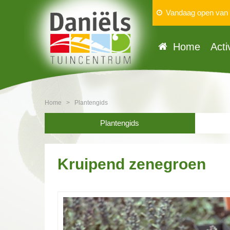
Vandaag open van
Home
Acti
Home
>
Plantengids
Plantengids
Kruipend zenegroen