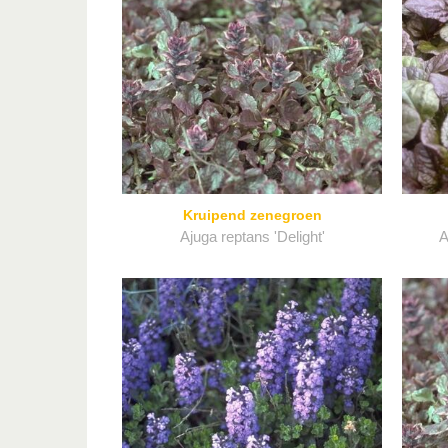
Kruipend zenegroen
Ajuga reptans 'Delight'
A