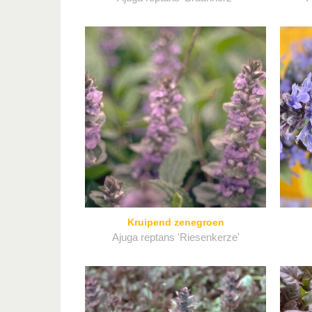
Kruipend zenegroen
Ajuga reptans 'Riesenkerze'