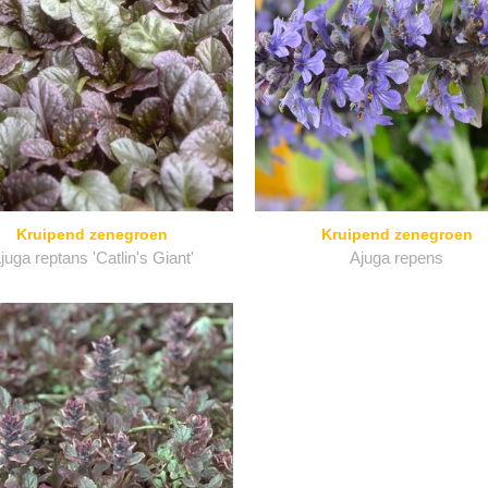
Kruipend zenegroen
Kruipend zenegroen
juga reptans 'Catlin's Giant'
Ajuga repens