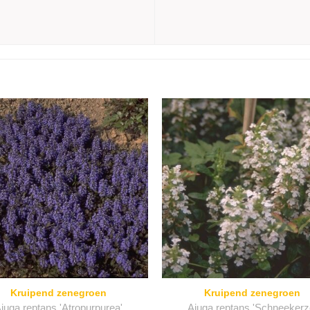
Kruipend zenegroen
Kruipend zenegroen
juga reptans 'Atropurpurea'
Ajuga reptans 'Schneekerz