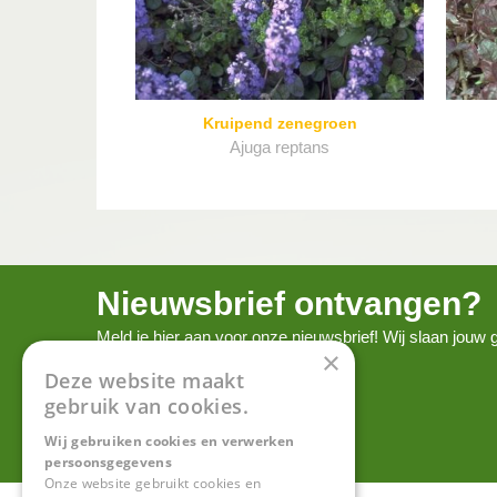
Kruipend zenegroen
Ajuga reptans
Nieuwsbrief ontvangen?
Meld je hier aan voor onze nieuwsbrief! Wij slaan jou
×
onze
privacy policy.
Deze website maakt
gebruik van cookies.
Wij gebruiken cookies en verwerken
persoonsgegevens
Onze website gebruikt cookies en