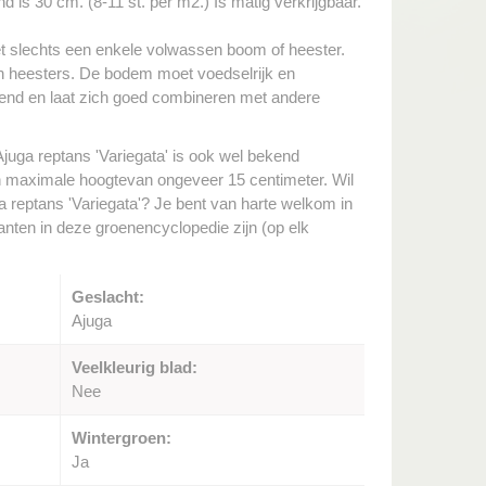
 is 30 cm. (8-11 st. per m2.) Is matig verkrijgbaar.
met slechts een enkele volwassen boom of heester.
n heesters. De bodem moet voedselrijk en
kend en laat zich goed combineren met andere
juga reptans 'Variegata' is ook wel bekend
 maximale hoogtevan ongeveer 15 centimeter. Wil
a reptans 'Variegata'? Je bent van harte welkom in
lanten in deze groenencyclopedie zijn (op elk
Geslacht:
Ajuga
Veelkleurig blad:
Nee
Wintergroen:
Ja