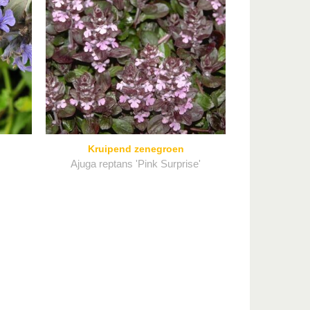
Kruipend zenegroen
Ajuga reptans 'Pink Surprise'