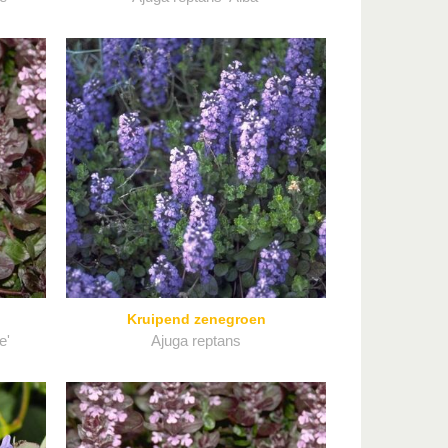
Kruipend zenegroen
e'
Ajuga reptans