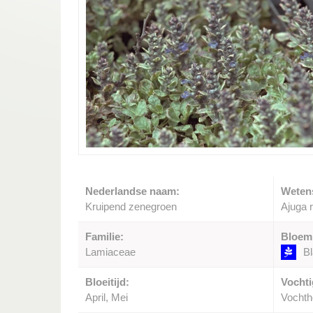
Nederlandse naam:
Weten
Kruipend zenegroen
Ajuga r
Familie:
Bloem
Lamiaceae
B
Bloeitijd:
Vochti
April, Mei
Vocht