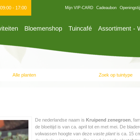
09:00
-
17:00
Mijn VIP-CARD
Cadeaubon
Openingsti
viteiten
Bloemenshop
Tuincafé
Assortiment -
Alle planten
Zoek op tuintype
De nederlandse naam is
Kruipend zenegroen
, fa
de bloeitijd is van ca. april tot en met mei. De blad
volwassen hoogte van deze
vaste plant
is ca. 15 cm