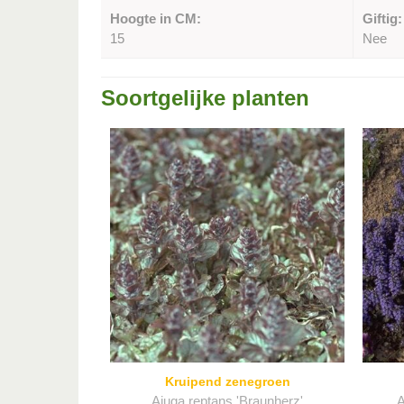
Hoogte in CM:
Giftig:
15
Nee
Soortgelijke planten
Kruipend zenegroen
Ajuga reptans 'Braunherz'
A