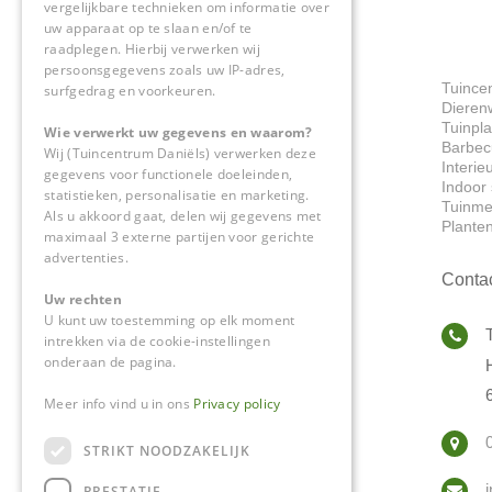
vergelijkbare technieken om informatie over
uw apparaat op te slaan en/of te
raadplegen. Hierbij verwerken wij
persoonsgegevens zoals uw IP-adres,
Tuince
surfgedrag en voorkeuren.
Dieren
Tuinpl
Wie verwerkt uw gegevens en waarom?
Barbec
Wij (Tuincentrum Daniëls) verwerken deze
Interie
gegevens voor functionele doeleinden,
Indoor 
statistieken, personalisatie en marketing.
Tuinme
Als u akkoord gaat, delen wij gegevens met
Plante
maximaal 3 externe partijen voor gerichte
advertenties.
Conta
Uw rechten
U kunt uw toestemming op elk moment
intrekken via de cookie-instellingen
onderaan de pagina.
Meer info vind u in ons
Privacy policy
STRIKT NOODZAKELIJK
PRESTATIE