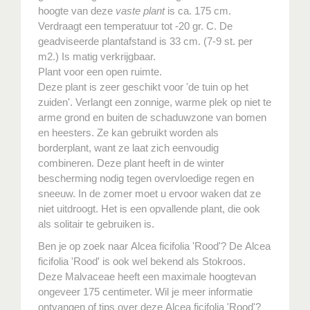
hoogte van deze
vaste plant
is ca. 175 cm.
Verdraagt een temperatuur tot -20 gr. C. De
geadviseerde plantafstand is 33 cm. (7-9 st. per
m2.) Is matig verkrijgbaar.
Plant voor een open ruimte.
Deze plant is zeer geschikt voor 'de tuin op het
zuiden'. Verlangt een zonnige, warme plek op niet te
arme grond en buiten de schaduwzone van bomen
en heesters. Ze kan gebruikt worden als
borderplant, want ze laat zich eenvoudig
combineren. Deze plant heeft in de winter
bescherming nodig tegen overvloedige regen en
sneeuw. In de zomer moet u ervoor waken dat ze
niet uitdroogt. Het is een opvallende plant, die ook
als solitair te gebruiken is.
Ben je op zoek naar Alcea ficifolia 'Rood'? De Alcea
ficifolia 'Rood' is ook wel bekend als Stokroos.
Deze Malvaceae heeft een maximale hoogtevan
ongeveer 175 centimeter. Wil je meer informatie
ontvangen of tips over deze Alcea ficifolia 'Rood'?