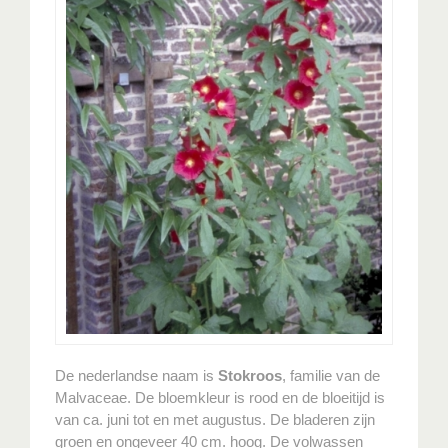
De nederlandse naam is
Stokroos
, familie van de
Malvaceae. De bloemkleur is rood en de bloeitijd is
van ca. juni tot en met augustus. De bladeren zijn
groen en ongeveer 40 cm. hoog. De volwassen