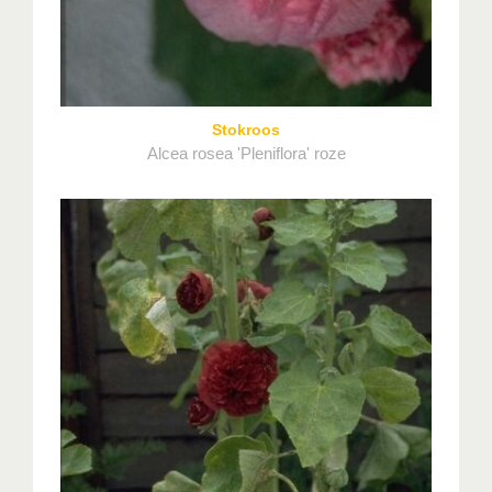
Stokroos
Alcea rosea 'Pleniflora' roze