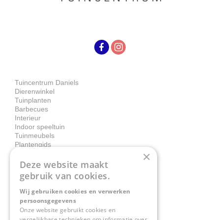
Tuincentrum Daniels
Dierenwinkel
Tuinplanten
Barbecues
Interieur
Indoor speeltuin
Tuinmeubels
Plantengids
×
Deze website maakt
Contact
gebruik van cookies.
Wij gebruiken cookies en verwerken
Tuincentrum Daniëls
persoonsgegevens
Herkenbosserweg 4
Onze website gebruikt cookies en
vergelijkbare technieken om informatie over