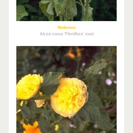
Stokroos
Alcea rosea 'Pleniflora' rood