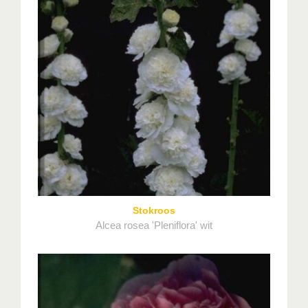
Stokroos
Alcea rosea 'Pleniflora' wit