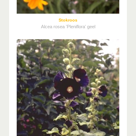
Stokroos
Alcea rosea 'Pleniflora' geel