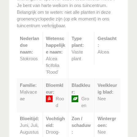
Je bent van harte welkom in ons tuincentrum.
Belangrijk om te weten: niet alle planten in deze
groenencyclopedie zijn (op elk moment) in ons
tuincentrum verkrijgbaar.
Nederlan
Wetensc
Type
Geslacht
dse
happelijk
plant:
:
naam:
e naam:
Vaste
Alcea
Stokroos
Alcea
plant
ficifolia
'Rood'
Familie:
Bloemkl
Bladkleu
Veelkleur
Malvace
eur:
r:
ig blad:
ae
Roo
Gro
Nee
d
en
Bloeitijd:
Vochtigh
Zon /
Wintergr
Juni, Juli,
eid:
schaduw
oen:
Augustus
Droog-
:
Nee