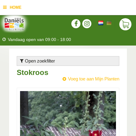
HOME
Vandaag open van
09:00
-
18:00
Open zoekfilter
Stokroos
Voeg toe aan Mijn Planten