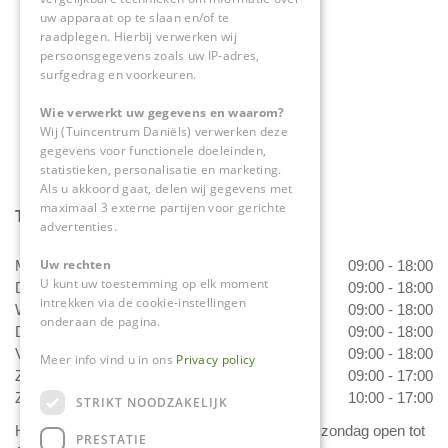
6063 NL Vlodrop
uw apparaat op te slaan en/of te
raadplegen. Hierbij verwerken wij
0475-534298
persoonsgegevens zoals uw IP-adres,
surfgedrag en voorkeuren.
info@tuincentrumdaniels.nl
Wie verwerkt uw gegevens en waarom?
Wij (Tuincentrum Daniëls) verwerken deze
gegevens voor functionele doeleinden,
statistieken, personalisatie en marketing.
Als u akkoord gaat, delen wij gegevens met
maximaal 3 externe partijen voor gerichte
Tuincentrum Daniëls
advertenties.
Uw rechten
Maandag
09:00 - 18:00
U kunt uw toestemming op elk moment
Dinsdag
09:00 - 18:00
intrekken via de cookie-instellingen
Woensdag
09:00 - 18:00
onderaan de pagina.
Donderdag
09:00 - 18:00
Vrijdag
09:00 - 18:00
Meer info vind u in ons
Privacy policy
Zaterdag
09:00 - 17:00
Zondag
10:00 - 17:00
STRIKT NOODZAKELIJK
Het 'Bloemetje van Daniëls' is van dinsdag t/m zondag open tot
PRESTATIE