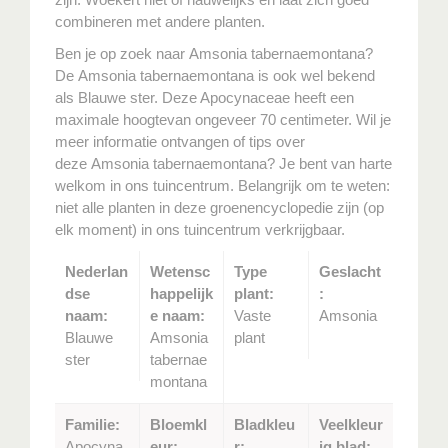
combineren met andere planten.
Ben je op zoek naar Amsonia tabernaemontana?
De Amsonia tabernaemontana is ook wel bekend
als Blauwe ster. Deze Apocynaceae heeft een
maximale hoogtevan ongeveer 70 centimeter. Wil je
meer informatie ontvangen of tips over
deze Amsonia tabernaemontana? Je bent van harte
welkom in ons tuincentrum. Belangrijk om te weten:
niet alle planten in deze groenencyclopedie zijn (op
elk moment) in ons tuincentrum verkrijgbaar.
Nederlan
Wetensc
Type
Geslacht
dse
happelijk
plant:
:
naam:
e naam:
Vaste
Amsonia
Blauwe
Amsonia
plant
ster
tabernae
montana
Familie:
Bloemkl
Bladkleu
Veelkleur
Apocyna
eur:
r:
ig blad: