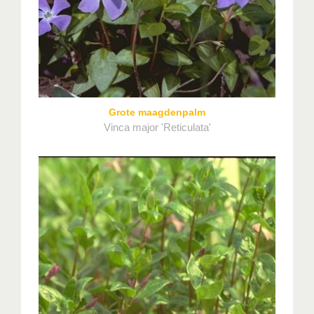
Grote maagdenpalm
Vinca major 'Reticulata'