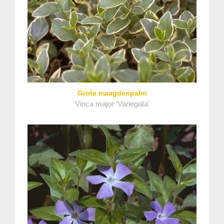
Grote maagdenpalm
Vinca major 'Variegata'