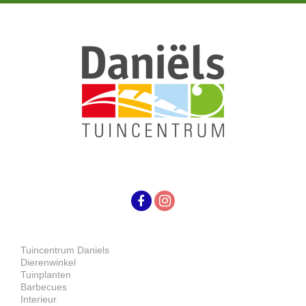
Tuincentrum Daniels
Dierenwinkel
Tuinplanten
Barbecues
Interieur