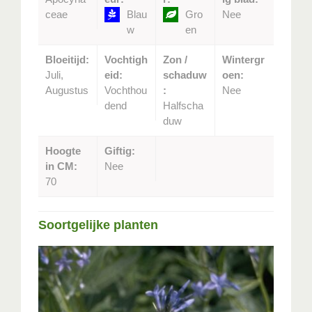
ceae
Blau
Gro
Nee
w
en
Bloeitijd:
Vochtigh
Zon /
Wintergr
Juli,
eid:
schaduw
oen:
Augustus
Vochthou
:
Nee
dend
Halfscha
duw
Hoogte
Giftig:
in CM:
Nee
70
Soortgelijke planten