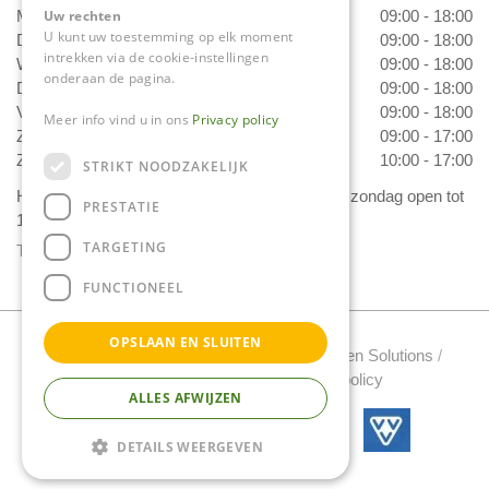
Maandag
09:00 - 18:00
Uw rechten
U kunt uw toestemming op elk moment
Dinsdag
09:00 - 18:00
intrekken via de cookie-instellingen
Woensdag
09:00 - 18:00
onderaan de pagina.
Donderdag
09:00 - 18:00
Vrijdag
09:00 - 18:00
Meer info vind u in ons
Privacy policy
Zaterdag
09:00 - 17:00
Zondag
10:00 - 17:00
STRIKT NOODZAKELIJK
Het 'Bloemetje van Daniëls' is van dinsdag t/m zondag open tot
PRESTATIE
17.00 uur!
TARGETING
Toon alle openingstijden
FUNCTIONEEL
OPSLAAN EN SLUITEN
Tuincentrum Daniels Copyright 2022 /
Green Solutions
/
Tuincentrum Overzicht
/
Privacy policy
ALLES AFWIJZEN
DETAILS WEERGEVEN