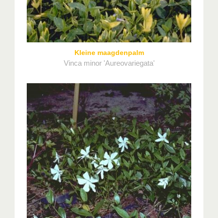
Kleine maagdenpalm
Vinca minor 'Aureovariegata'