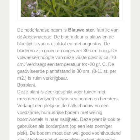
De nederlandse naam is
Blauwe ster
, familie van
de Apocynaceae. De bloemkleur is blauw en de
bloeitijd is van ca. juli tot en met augustus. De
bladeren zijn groen en ongeveer 30 cm. hoog. De
volwassen hoogte van deze
vaste plant
is ca. 70
cm. Verdraagt een temperatuur tot -20 gr. C. De
geadviseerde plantafstand is 30 cm. (8-11 st. per
m2.) Is ruim verkrijgbaar.
Bosplant.
Deze plant is zeer geschikt voor tuinen met
meerdere (vrijwel) volwassen bomen en heesters.
Verlangt een plekje in de halfschaduw en een
voedzame, humusrijke bodem met weinig
boomwortels in haar nabijheid. Deze plant is ook te
gebruiken als borderplant (op een iets zonniger
plek). De bodem moet dan wel goed vochthoudend
zijn. Woekert niet of nauwelijks en laat zich goed