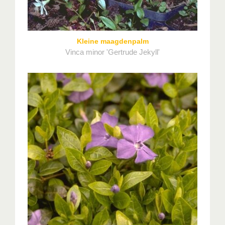
Kleine maagdenpalm
Vinca minor 'Gertrude Jekyll'