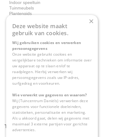
Indoor speeltuin
Tuinmeubels
Plantengids
×
Deze website maakt
Contact
gebruik van cookies.
Wij gebruiken cookies en verwerken
Tuincentrum Daniëls
persoonsgegevens
Herkenbosserweg 4
Onze website gebruikt cookies en
vergelijkbare technieken om informatie over
6063 NL Vlodrop
uw apparaat op te slaan en/of te
raadplegen. Hierbij verwerken wij
0475-534298
persoonsgegevens zoals uw IP-adres,
surfgedrag en voorkeuren.
info@tuincentrumdaniels.nl
Wie verwerkt uw gegevens en waarom?
Wij (Tuincentrum Daniëls) verwerken deze
gegevens voor functionele doeleinden,
statistieken, personalisatie en marketing.
Als u akkoord gaat, delen wij gegevens met
maximaal 3 externe partijen voor gerichte
Tuincentrum Daniëls
advertenties.