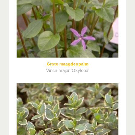
Grote maagdenpalm
Vinca major 'Oxyloba'