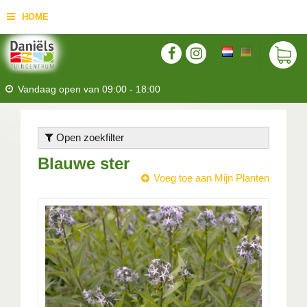
HOME
Vandaag open van
09:00
-
18:00
Open zoekfilter
Blauwe ster
Voeg toe aan Mijn Planten