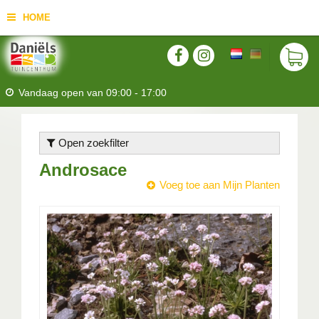
HOME
Vandaag open van
09:00
-
17:00
Open zoekfilter
Androsace
Voeg toe aan Mijn Planten