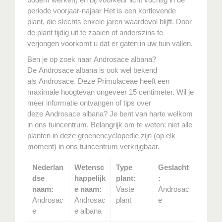
periode voorjaar-najaar Het is een kortlevende
plant, die slechts enkele jaren waardevol blijft. Door
de plant tijdig uit te zaaien of anderszins te
verjongen voorkomt u dat er gaten in uw tuin vallen.
Ben je op zoek naar Androsace albana?
De Androsace albana is ook wel bekend
als Androsace. Deze Primulaceae heeft een
maximale hoogtevan ongeveer 15 centimeter. Wil je
meer informatie ontvangen of tips over
deze Androsace albana? Je bent van harte welkom
in ons tuincentrum. Belangrijk om te weten: niet alle
planten in deze groenencyclopedie zijn (op elk
moment) in ons tuincentrum verkrijgbaar.
Nederlan
Wetensc
Type
Geslacht
dse
happelijk
plant:
:
naam:
e naam:
Vaste
Androsac
Androsac
Androsac
plant
e
e
e albana