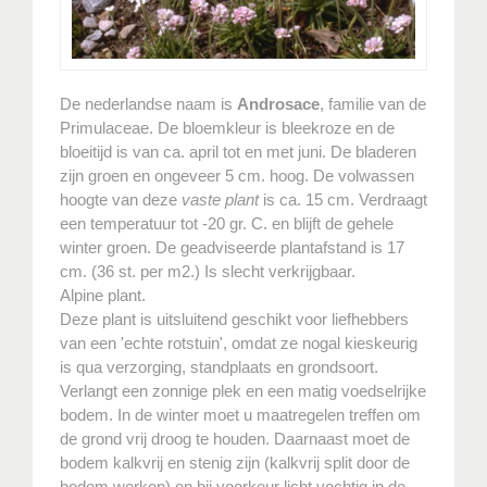
De nederlandse naam is
Androsace
, familie van de
Primulaceae. De bloemkleur is bleekroze en de
bloeitijd is van ca. april tot en met juni. De bladeren
zijn groen en ongeveer 5 cm. hoog. De volwassen
hoogte van deze
vaste plant
is ca. 15 cm. Verdraagt
een temperatuur tot -20 gr. C. en blijft de gehele
winter groen. De geadviseerde plantafstand is 17
cm. (36 st. per m2.) Is slecht verkrijgbaar.
Alpine plant.
Deze plant is uitsluitend geschikt voor liefhebbers
van een 'echte rotstuin', omdat ze nogal kieskeurig
is qua verzorging, standplaats en grondsoort.
Verlangt een zonnige plek en een matig voedselrijke
bodem. In de winter moet u maatregelen treffen om
de grond vrij droog te houden. Daarnaast moet de
bodem kalkvrij en stenig zijn (kalkvrij split door de
bodem werken) en bij voorkeur licht vochtig in de