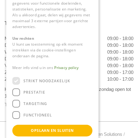
gegevens voor functionele doeleinden,
statistieken, personalisatie en marketing.
Als u akkoord gaat, delen wij gegevens met
maximaal 3 externe partijen voor gerichte
Tuincentrum Daniëls
advertenties.
Maandag
09:00 - 18:00
Uw rechten
U kunt uw toestemming op elk moment
Dinsdag
09:00 - 18:00
intrekken via de cookie-instellingen
Woensdag
09:00 - 18:00
onderaan de pagina.
Donderdag
09:00 - 18:00
Vrijdag
09:00 - 18:00
Meer info vind u in ons
Privacy policy
Zaterdag
09:00 - 17:00
Zondag
10:00 - 17:00
STRIKT NOODZAKELIJK
Het 'Bloemetje van Daniëls' is van dinsdag t/m zondag open tot
PRESTATIE
17.00 uur!
TARGETING
Toon alle openingstijden
FUNCTIONEEL
OPSLAAN EN SLUITEN
Tuincentrum Daniels Copyright 2022 /
Green Solutions
/