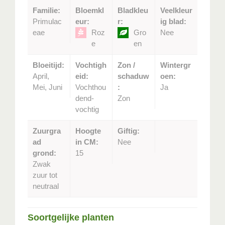
Familie:
Bloemkl
Bladkleu
Veelkleur
Primulac
eur:
r:
ig blad:
eae
Roz
Gro
Nee
e
en
Bloeitijd:
Vochtigh
Zon /
Wintergr
April,
eid:
schaduw
oen:
Mei, Juni
Vochthou
:
Ja
dend-
Zon
vochtig
Zuurgra
Hoogte
Giftig:
ad
in CM:
Nee
grond:
15
Zwak
zuur tot
neutraal
Soortgelijke planten