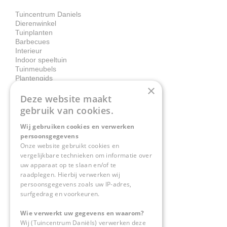
Tuincentrum Daniels
Dierenwinkel
Tuinplanten
Barbecues
Interieur
Indoor speeltuin
Tuinmeubels
Plantengids
×
Deze website maakt
Contact
gebruik van cookies.
Wij gebruiken cookies en verwerken
Tuincentrum Daniëls
persoonsgegevens
Herkenbosserweg 4
Onze website gebruikt cookies en
vergelijkbare technieken om informatie over
6063 NL Vlodrop
uw apparaat op te slaan en/of te
raadplegen. Hierbij verwerken wij
0475-534298
persoonsgegevens zoals uw IP-adres,
surfgedrag en voorkeuren.
info@tuincentrumdaniels.nl
Wie verwerkt uw gegevens en waarom?
Wij (Tuincentrum Daniëls) verwerken deze