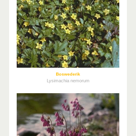
Boswederik
Lysimachia nemorum