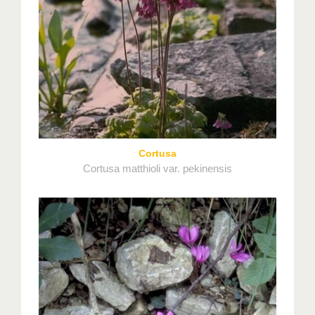
Cortusa
Cortusa matthioli var. pekinensis