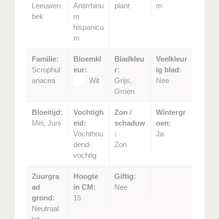
Leeuwen
Antirrhinu
plant
m
bek
m
hispanicu
m
Familie:
Bloemkl
Bladkleu
Veelkleur
Scrophul
eur:
r:
ig blad:
ariacea
Wit
Grijs,
Nee
Groen
Bloeitijd:
Vochtigh
Zon /
Wintergr
Mei, Juni
eid:
schaduw
oen:
Vochthou
:
Ja
dend-
Zon
vochtig
Zuurgra
Hoogte
Giftig:
ad
in CM:
Nee
grond:
15
Neutraal