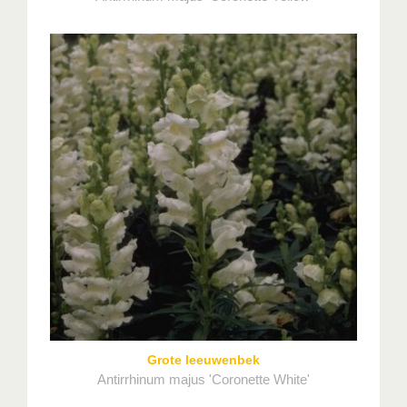
Grote leeuwenbek
Antirrhinum majus 'Coronette White'