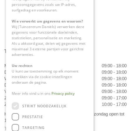
0475-534298
persoonsgegevens zoals uw IP-adres,
surfgedrag en voorkeuren.
info@tuincentrumdaniels.nl
Wie verwerkt uw gegevens en waarom?
Wij (Tuincentrum Daniëls) verwerken deze
gegevens voor functionele doeleinden,
statistieken, personalisatie en marketing.
Als u akkoord gaat, delen wij gegevens met
maximaal 3 externe partijen voor gerichte
Tuincentrum Daniëls
advertenties.
Maandag
09:00 - 18:00
Uw rechten
U kunt uw toestemming op elk moment
Dinsdag
09:00 - 18:00
intrekken via de cookie-instellingen
Woensdag
09:00 - 18:00
onderaan de pagina.
Donderdag
09:00 - 18:00
Vrijdag
09:00 - 18:00
Meer info vind u in ons
Privacy policy
Zaterdag
09:00 - 17:00
Zondag
10:00 - 17:00
STRIKT NOODZAKELIJK
Het 'Bloemetje van Daniëls' is van dinsdag t/m zondag open tot
PRESTATIE
17.00 uur!
TARGETING
Toon alle openingstijden