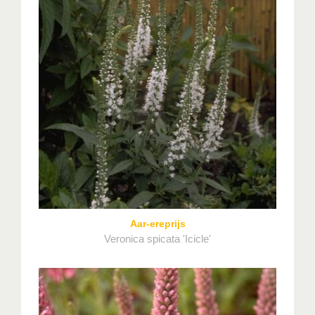
Aar-ereprijs
Veronica spicata 'Icicle'