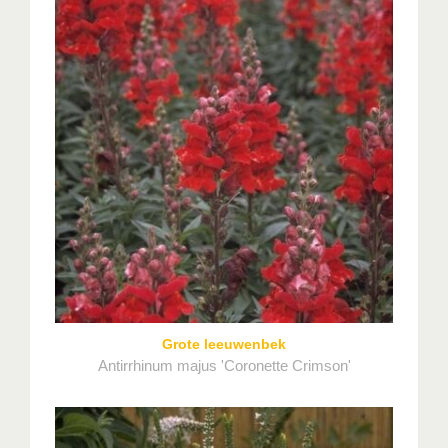
Grote leeuwenbek
Antirrhinum majus 'Coronette Crimson'