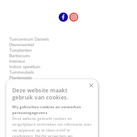
Tuincentrum Daniels
Dierenwinkel
Tuinplanten
Barbecues
Interieur
Indoor speeltuin
Tuinmeubels
Plantengids
×
Deze website maakt
Contact
gebruik van cookies.
Wij gebruiken cookies en verwerken
Tuincentrum Daniëls
persoonsgegevens
Herkenbosserweg 4
Onze website gebruikt cookies en
vergelijkbare technieken om informatie over
6063 NL Vlodrop
uw apparaat op te slaan en/of te
raadplegen. Hierbij verwerken wij