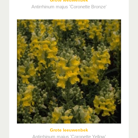
Antirrhinum majus 'Coronette Bronze'
Grote leeuwenbek
Antirrhinum majus 'Coronette Yellow'