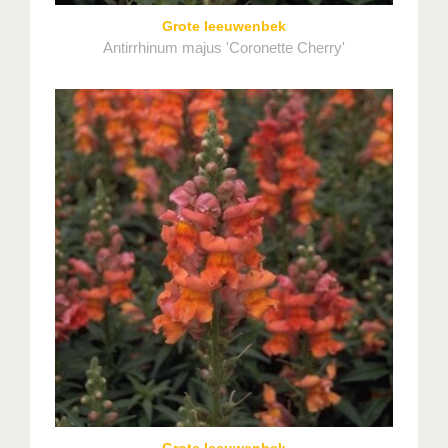
Grote leeuwenbek
Antirrhinum majus 'Coronette Cherry'
Grote leeuwenbek