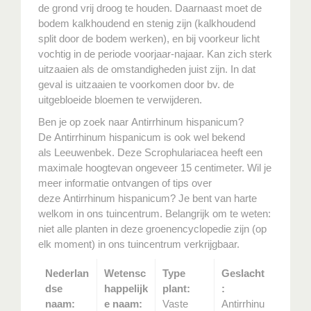
de grond vrij droog te houden. Daarnaast moet de
bodem kalkhoudend en stenig zijn (kalkhoudend
split door de bodem werken), en bij voorkeur licht
vochtig in de periode voorjaar-najaar. Kan zich sterk
uitzaaien als de omstandigheden juist zijn. In dat
geval is uitzaaien te voorkomen door bv. de
uitgebloeide bloemen te verwijderen.
Ben je op zoek naar Antirrhinum hispanicum?
De Antirrhinum hispanicum is ook wel bekend
als Leeuwenbek. Deze Scrophulariacea heeft een
maximale hoogtevan ongeveer 15 centimeter. Wil je
meer informatie ontvangen of tips over
deze Antirrhinum hispanicum? Je bent van harte
welkom in ons tuincentrum. Belangrijk om te weten:
niet alle planten in deze groenencyclopedie zijn (op
elk moment) in ons tuincentrum verkrijgbaar.
Nederlan
Wetensc
Type
Geslacht
dse
happelijk
plant:
:
naam:
e naam:
Vaste
Antirrhinu