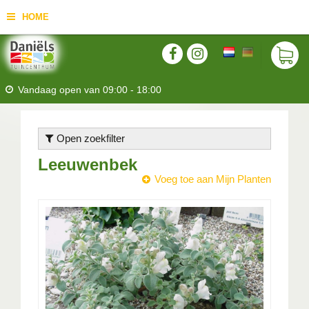
HOME
Vandaag open van
09:00
-
18:00
Open zoekfilter
Leeuwenbek
Voeg toe aan Mijn Planten