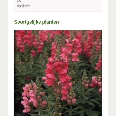
tot
basisch
Soortgelijke planten