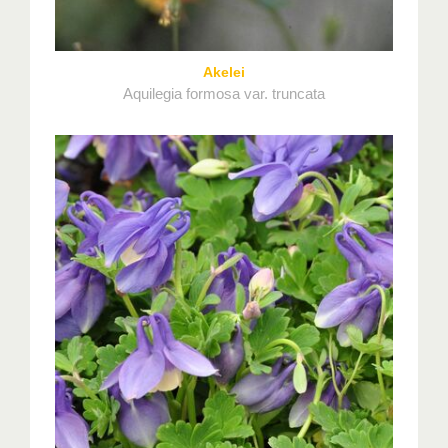
Akelei
Aquilegia formosa var. truncata