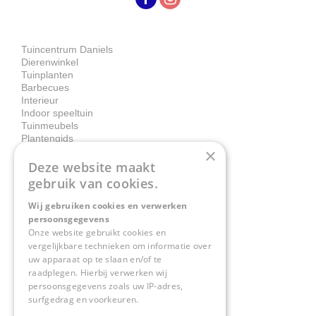
Tuincentrum Daniels
Dierenwinkel
Tuinplanten
Barbecues
Interieur
Indoor speeltuin
Tuinmeubels
Plantengids
×
Deze website maakt
Contact
gebruik van cookies.
Wij gebruiken cookies en verwerken
Tuincentrum Daniëls
persoonsgegevens
Herkenbosserweg 4
Onze website gebruikt cookies en
vergelijkbare technieken om informatie over
6063 NL Vlodrop
uw apparaat op te slaan en/of te
raadplegen. Hierbij verwerken wij
0475-534298
persoonsgegevens zoals uw IP-adres,
surfgedrag en voorkeuren.
info@tuincentrumdaniels.nl