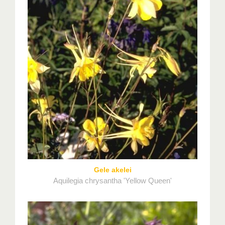
Gele akelei
Aquilegia chrysantha 'Yellow Queen'