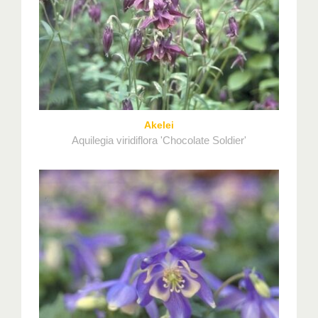
Akelei
Aquilegia viridiflora 'Chocolate Soldier'