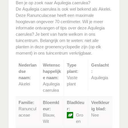
Ben je op zoek naar Aquilegia caerulea?
De Aquilegia caerulea is ook wel bekend als Akelei.
Deze Ranunculaceae heeft een maximale
hoogtevan ongeveer 70 centimeter. Wil je meer
informatie ontvangen of tips over deze Aquilegia
caerulea? Je bent van harte welkom in ons
tuincentrum. Belangrijk om te weten: niet alle
planten in deze groenencyclopedie zijn (op elk
moment) in ons tuincentrum verkrijgbaar.
Nederlan
Wetensc
Type
Geslacht
dse
happelijk
plant:
:
naam:
e naam:
Vaste
Aquilegia
Akelei
Aquilegia
plant
caerulea
Familie:
Bloemkl
Bladkleu
Veelkleur
Ranuncul
eur:
r:
ig blad:
aceae
Blauw,
Gro
Nee
Wit
en