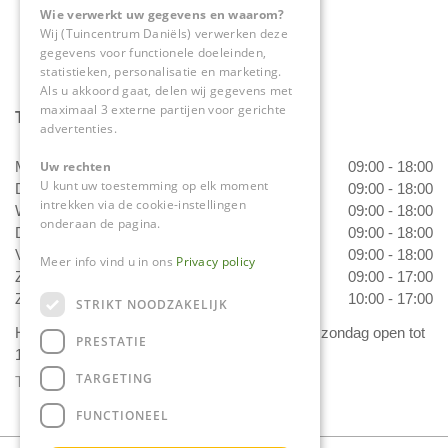
Wie verwerkt uw gegevens en waarom?
Wij (Tuincentrum Daniëls) verwerken deze
gegevens voor functionele doeleinden,
statistieken, personalisatie en marketing.
Als u akkoord gaat, delen wij gegevens met
maximaal 3 externe partijen voor gerichte
Tuincentrum Daniëls
advertenties.
Uw rechten
Maandag
09:00 - 18:00
U kunt uw toestemming op elk moment
Dinsdag
09:00 - 18:00
intrekken via de cookie-instellingen
Woensdag
09:00 - 18:00
onderaan de pagina.
Donderdag
09:00 - 18:00
Vrijdag
09:00 - 18:00
Meer info vind u in ons
Privacy policy
Zaterdag
09:00 - 17:00
Zondag
10:00 - 17:00
STRIKT NOODZAKELIJK
Het 'Bloemetje van Daniëls' is van dinsdag t/m zondag open tot
PRESTATIE
17.00 uur!
TARGETING
Toon alle openingstijden
FUNCTIONEEL