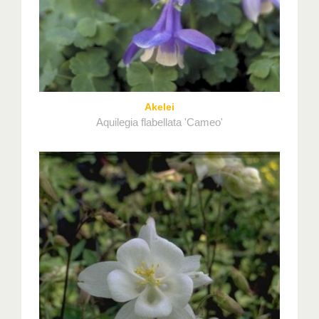
Akelei
Aquilegia flabellata 'Cameo'