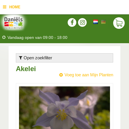
HOME
Vandaag open van
09:00
-
18:00
Open zoekfilter
Akelei
Voeg toe aan Mijn Planten