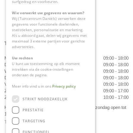
surfgedrag en voorkeuren.
info@tuincentrumdaniels.nl
Wie verwerkt uw gegevens en waarom?
Wij (Tuincentrum Daniëls) verwerken deze
gegevens voor functionele doeleinden,
statistieken, personalisatie en marketing.
Als u akkoord gaat, delen wij gegevens met
maximaal 3 externe partijen voor gerichte
Tuincentrum Daniëls
advertenties.
Uw rechten
Maandag
09:00 - 18:00
U kunt uw toestemming op elk moment
Dinsdag
09:00 - 18:00
intrekken via de cookie-instellingen
Woensdag
09:00 - 18:00
onderaan de pagina.
Donderdag
09:00 - 18:00
Vrijdag
09:00 - 18:00
Meer info vind u in ons
Privacy policy
Zaterdag
09:00 - 17:00
Zondag
10:00 - 17:00
STRIKT NOODZAKELIJK
Het 'Bloemetje van Daniëls' is van dinsdag t/m zondag open tot
PRESTATIE
17.00 uur!
TARGETING
Toon alle openingstijden
FUNCTIONEEL