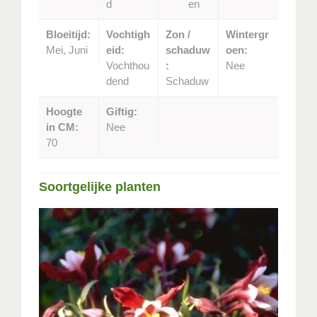
d
en
Bloeitijd:
Vochtigh
Zon /
Wintergr
Mei, Juni
eid:
schaduw
oen:
Vochthou
:
Nee
dend
Schaduw
Hoogte
Giftig:
in CM:
Nee
70
Soortgelijke planten