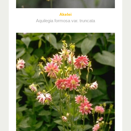
Akelei
Aquilegia formosa var. truncata