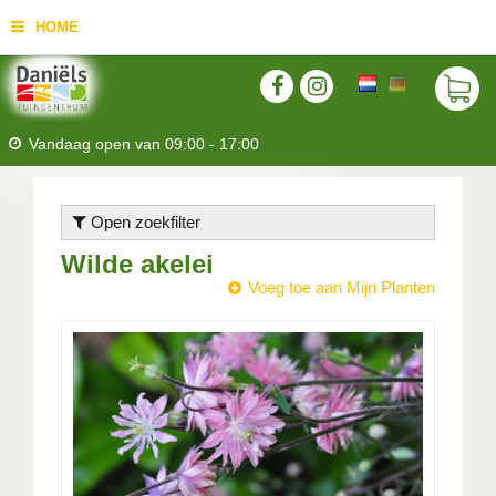
HOME
Vandaag open van
09:00
-
17:00
Open zoekfilter
Wilde akelei
Voeg toe aan Mijn Planten