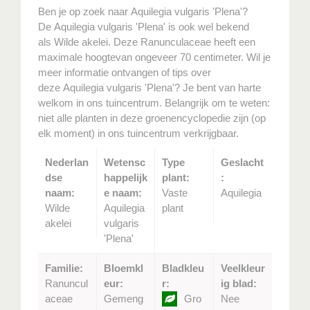
Ben je op zoek naar Aquilegia vulgaris 'Plena'?
De Aquilegia vulgaris 'Plena' is ook wel bekend
als Wilde akelei. Deze Ranunculaceae heeft een
maximale hoogtevan ongeveer 70 centimeter. Wil je
meer informatie ontvangen of tips over
deze Aquilegia vulgaris 'Plena'? Je bent van harte
welkom in ons tuincentrum. Belangrijk om te weten:
niet alle planten in deze groenencyclopedie zijn (op
elk moment) in ons tuincentrum verkrijgbaar.
Nederlan
Wetensc
Type
Geslacht
dse
happelijk
plant:
:
naam:
e naam:
Vaste
Aquilegia
Wilde
Aquilegia
plant
akelei
vulgaris
'Plena'
Familie:
Bloemkl
Bladkleu
Veelkleur
Ranuncul
eur:
r:
ig blad:
aceae
Gemeng
Gro
Nee