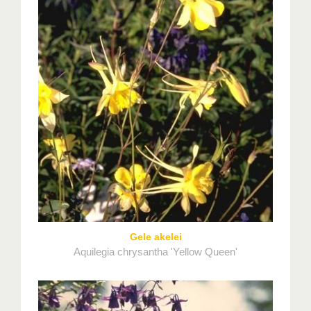
Gele akelei
Aquilegia chrysantha 'Yellow Queen'