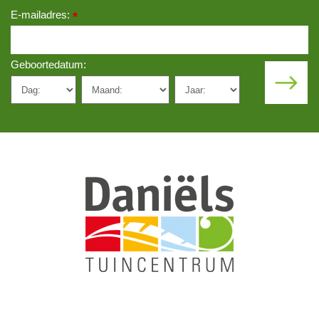
E-mailadres:
*
Geboortedatum: