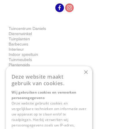
Tuincentrum Daniels
Dierenwinkel
Tuinplanten
Barbecues
Interieur
Indoor speeltuin
Tuinmeubels
Plantengids
×
Deze website maakt
Contact
gebruik van cookies.
Wij gebruiken cookies en verwerken
Tuincentrum Daniëls
persoonsgegevens
Herkenbosserweg 4
Onze website gebruikt cookies en
vergelijkbare technieken om informatie over
6063 NL Vlodrop
uw apparaat op te slaan en/of te
raadplegen. Hierbij verwerken wij
0475-534298
persoonsgegevens zoals uw IP-adres,