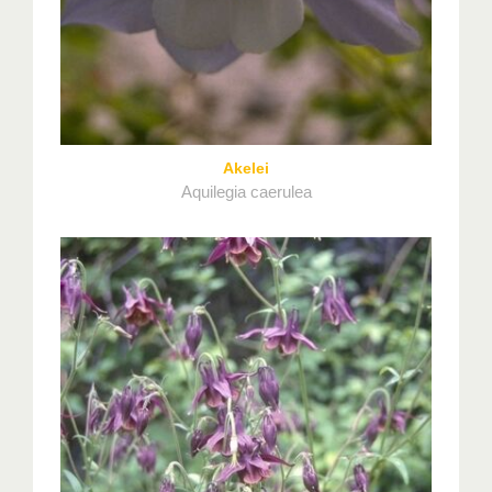
Akelei
Aquilegia caerulea