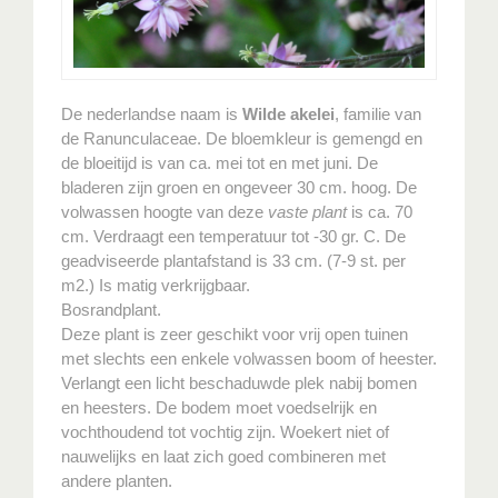
De nederlandse naam is
Wilde akelei
, familie van
de Ranunculaceae. De bloemkleur is gemengd en
de bloeitijd is van ca. mei tot en met juni. De
bladeren zijn groen en ongeveer 30 cm. hoog. De
volwassen hoogte van deze
vaste plant
is ca. 70
cm. Verdraagt een temperatuur tot -30 gr. C. De
geadviseerde plantafstand is 33 cm. (7-9 st. per
m2.) Is matig verkrijgbaar.
Bosrandplant.
Deze plant is zeer geschikt voor vrij open tuinen
met slechts een enkele volwassen boom of heester.
Verlangt een licht beschaduwde plek nabij bomen
en heesters. De bodem moet voedselrijk en
vochthoudend tot vochtig zijn. Woekert niet of
nauwelijks en laat zich goed combineren met
andere planten.