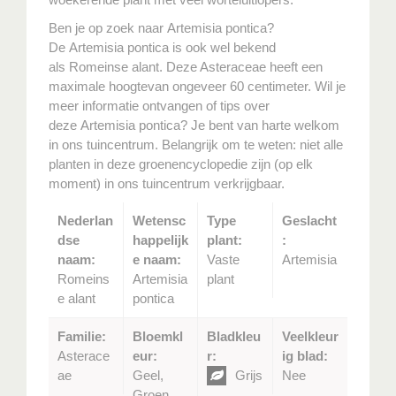
Ben je op zoek naar Artemisia pontica?
De Artemisia pontica is ook wel bekend
als Romeinse alant. Deze Asteraceae heeft een
maximale hoogtevan ongeveer 60 centimeter. Wil je
meer informatie ontvangen of tips over
deze Artemisia pontica? Je bent van harte welkom
in ons tuincentrum. Belangrijk om te weten: niet alle
planten in deze groenencyclopedie zijn (op elk
moment) in ons tuincentrum verkrijgbaar.
Nederlan
Wetensc
Type
Geslacht
dse
happelijk
plant:
:
naam:
e naam:
Vaste
Artemisia
Romeins
Artemisia
plant
e alant
pontica
Familie:
Bloemkl
Bladkleu
Veelkleur
Asterace
eur:
r:
ig blad:
ae
Geel,
Grijs
Nee
Groen