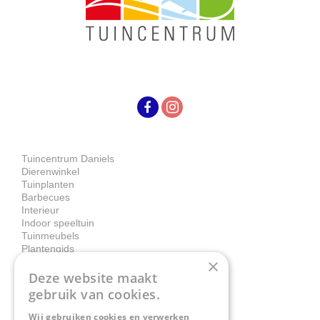
Tuincentrum Daniels
Dierenwinkel
Tuinplanten
Barbecues
Interieur
Indoor speeltuin
Tuinmeubels
Plantengids
×
Deze website maakt
Contact
gebruik van cookies.
Wij gebruiken cookies en verwerken
Tuincentrum Daniëls