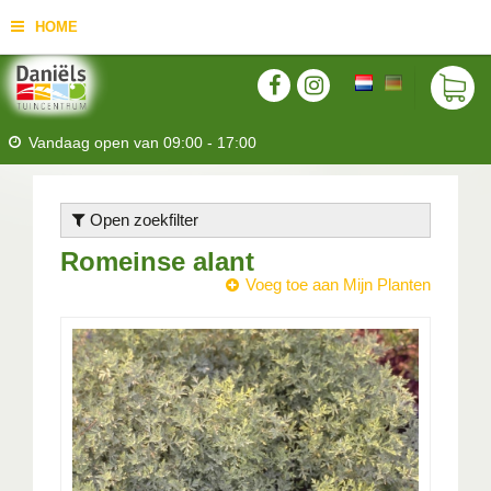
HOME
Vandaag open van
09:00
-
17:00
Open zoekfilter
Romeinse alant
Voeg toe aan Mijn Planten