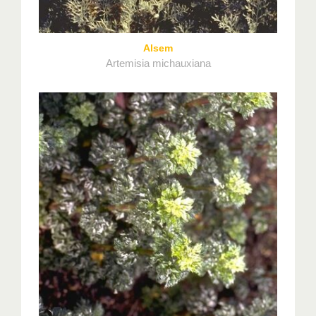
Alsem
Artemisia michauxiana