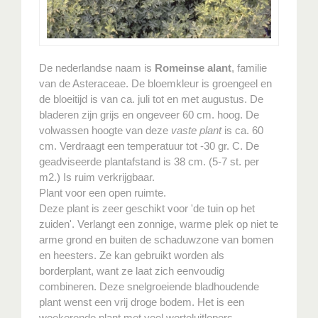
De nederlandse naam is
Romeinse alant
, familie
van de Asteraceae. De bloemkleur is groengeel en
de bloeitijd is van ca. juli tot en met augustus. De
bladeren zijn grijs en ongeveer 60 cm. hoog. De
volwassen hoogte van deze
vaste plant
is ca. 60
cm. Verdraagt een temperatuur tot -30 gr. C. De
geadviseerde plantafstand is 38 cm. (5-7 st. per
m2.) Is ruim verkrijgbaar.
Plant voor een open ruimte.
Deze plant is zeer geschikt voor 'de tuin op het
zuiden'. Verlangt een zonnige, warme plek op niet te
arme grond en buiten de schaduwzone van bomen
en heesters. Ze kan gebruikt worden als
borderplant, want ze laat zich eenvoudig
combineren. Deze snelgroeiende bladhoudende
plant wenst een vrij droge bodem. Het is een
woekerende plant met veel worteluitlopers.