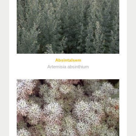
Absintalsem
Artemisia absinthium