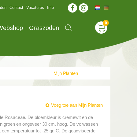
jden
Contact
Vacatures
Info
 Webshop
Graszoden
Mijn Planten
Voeg toe aan Mijn Planten
n de Rosaceae. De bloemkleur is cremewit en de
en zijn groen en ongeveer 30 cm. hoog. De volwassen
 een temperatuur tot -25 gr. C. De geadviseerde