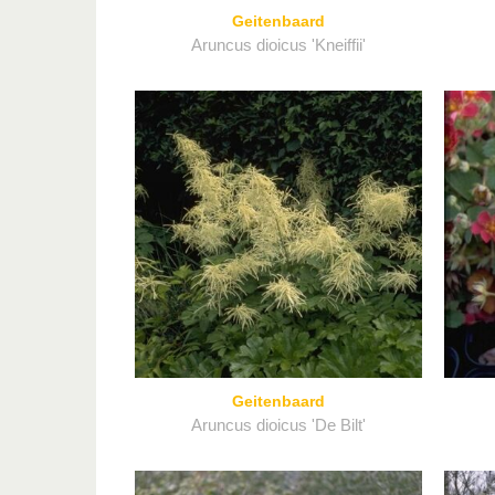
Geitenbaard
Aruncus dioicus 'Kneiffii'
Geitenbaard
Aruncus dioicus 'De Bilt'