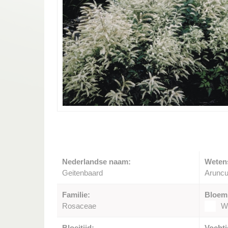
Nederlandse naam:
Weten
Geitenbaard
Aruncu
Familie:
Bloem
Rosaceae
Wi
Bloeitijd:
Vochti