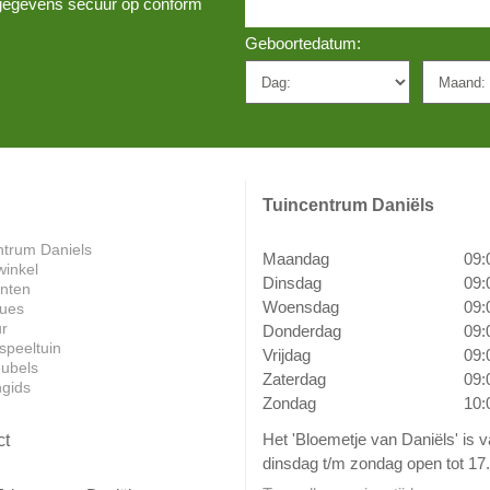
w gegevens secuur op conform
Geboortedatum:
Tuincentrum Daniëls
ntrum Daniels
Maandag
09:
winkel
Dinsdag
09:
anten
Woensdag
09:
ues
ur
Donderdag
09:
speeltuin
Vrijdag
09:
ubels
Zaterdag
09:
ngids
Zondag
10:
Het 'Bloemetje van Daniëls' is 
ct
dinsdag t/m zondag open tot 17.