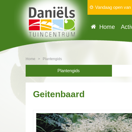
Vandaag open van
Home
Acti
Home
>
Plantengids
Plantengids
Geitenbaard