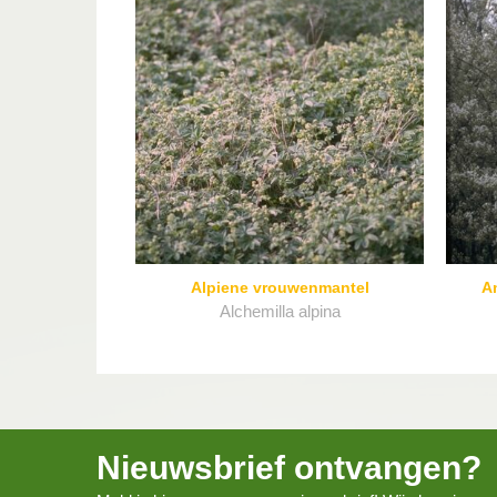
Alpiene vrouwenmantel
A
Alchemilla alpina
Nieuwsbrief ontvangen?