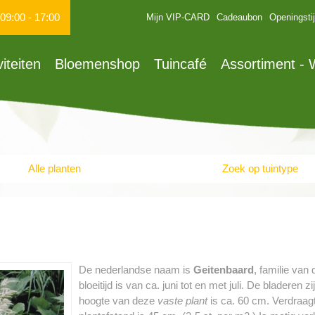
09:00
-
17:00
Mijn VIP-CARD
Cadeaubon
Openingsti
viteiten
Bloemenshop
Tuincafé
Assortiment -
Alle planten
Zoek op tuintype
De nederlandse naam is
Geitenbaard
, familie va
bloeitijd is van ca. juni tot en met juli. De blader
hoogte van deze
vaste plant
is ca. 60 cm. Verdraagt