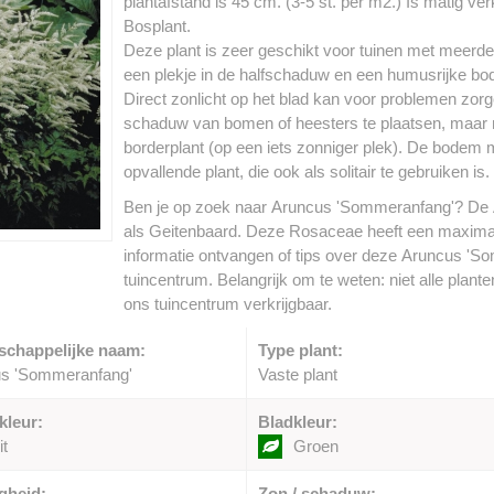
plantafstand is 45 cm. (3-5 st. per m2.) Is matig verk
Bosplant.
Deze plant is zeer geschikt voor tuinen met meerde
een plekje in de halfschaduw en een humusrijke bo
Direct zonlicht op het blad kan voor problemen zorge
schaduw van bomen of heesters te plaatsen, maar nie
borderplant (op een iets zonniger plek). De bodem 
opvallende plant, die ook als solitair te gebruiken is.
Ben je op zoek naar Aruncus 'Sommeranfang'? De
als Geitenbaard. Deze Rosaceae heeft een maximal
informatie ontvangen of tips over deze Aruncus 'S
tuincentrum. Belangrijk om te weten: niet alle plant
ons tuincentrum verkrijgbaar.
schappelijke naam:
Type plant:
s 'Sommeranfang'
Vaste plant
kleur:
Bladkleur:
t
Groen
gheid:
Zon / schaduw: