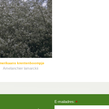
merikaans krentenboompje
Amelanchier lamarckii
E-mailadres:
*