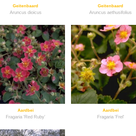
Geitenbaard
Geitenbaard
Aruncus dioicus
Aruncus aethusifolius
Aardbei
Aardbei
Fragaria 'Red Ruby'
Fragaria 'Frel'