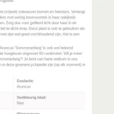
rijgbaar.
re (vrijwel) volwassen bomen en heesters. Verlangt
dem met weinig boomwortels in haar nabijheid.
n. Zorg dus voor gefilterd licht door haar in de
t te dicht erop. Deze plant is ook te gebruiken als
moet dan wel goed vochthoudend zijn. Het is een
 Aruncus 'Sommeranfang' is ook wel bekend
e hoogtevan ongeveer 60 centimeter. Wil je meer
ommeranfang'? Je bent van harte welkom in ons
en in deze groenencyclopedie zijn (op elk moment) in
Geslacht:
Aruncus
Veelkleurig blad:
Nee
Wintergroen: