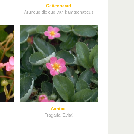
Geitenbaard
Aruncus dioicus var. kamtschaticus
Aardbei
Fragaria 'Evita'