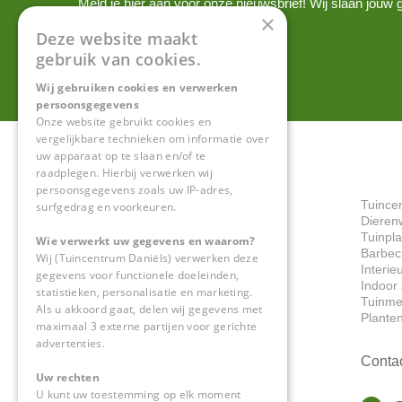
Meld je hier aan voor onze nieuwsbrief! Wij slaan jou
×
onze
privacy policy.
Deze website maakt
gebruik van cookies.
Wij gebruiken cookies en verwerken
persoonsgegevens
Onze website gebruikt cookies en
vergelijkbare technieken om informatie over
uw apparaat op te slaan en/of te
raadplegen. Hierbij verwerken wij
persoonsgegevens zoals uw IP-adres,
Tuince
surfgedrag en voorkeuren.
Dieren
Tuinpl
Wie verwerkt uw gegevens en waarom?
Barbec
Wij (Tuincentrum Daniëls) verwerken deze
Interie
gegevens voor functionele doeleinden,
Indoor 
statistieken, personalisatie en marketing.
Tuinme
Als u akkoord gaat, delen wij gegevens met
Plante
maximaal 3 externe partijen voor gerichte
advertenties.
Conta
Uw rechten
U kunt uw toestemming op elk moment