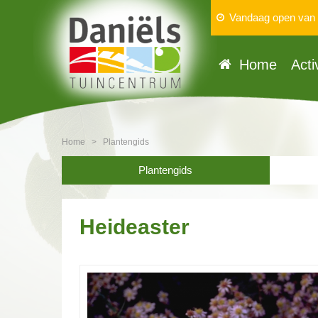
Vandaag open van
Home
Acti
Home
>
Plantengids
Plantengids
Heideaster