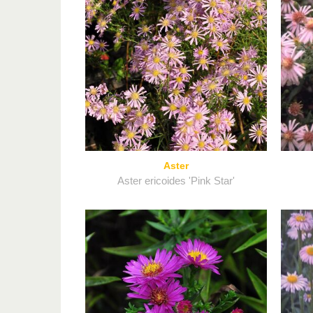
Aster
Aster ericoides 'Pink Star'