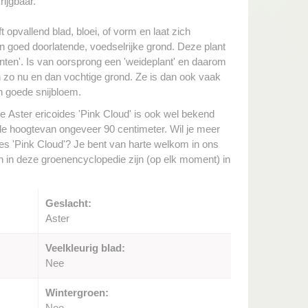
rijgbaar.
t opvallend blad, bloei, of vorm en laat zich
 goed doorlatende, voedselrijke grond. Deze plant
nten'. Is van oorsprong een 'weideplant' en daarom
zo nu en dan vochtige grond. Ze is dan ook vaak
n goede snijbloem.
e Aster ericoides 'Pink Cloud' is ook wel bekend
e hoogtevan ongeveer 90 centimeter. Wil je meer
des 'Pink Cloud'? Je bent van harte welkom in ons
en in deze groenencyclopedie zijn (op elk moment) in
Geslacht:
Aster
Veelkleurig blad:
Nee
Wintergroen:
Nee