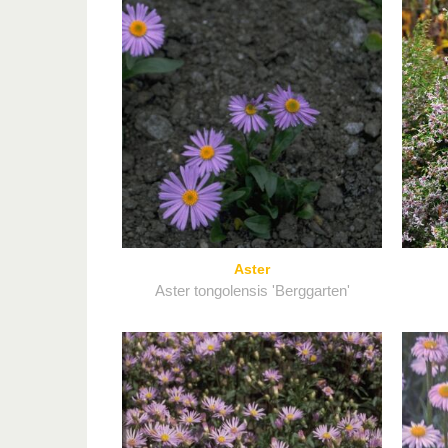
Aster
Aster tongolensis 'Berggarten'