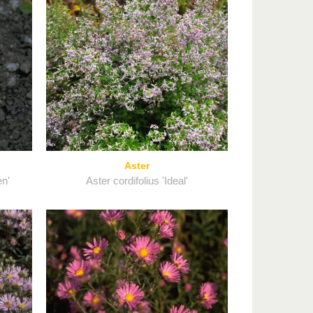
Aster
en'
Aster cordifolius 'Ideal'