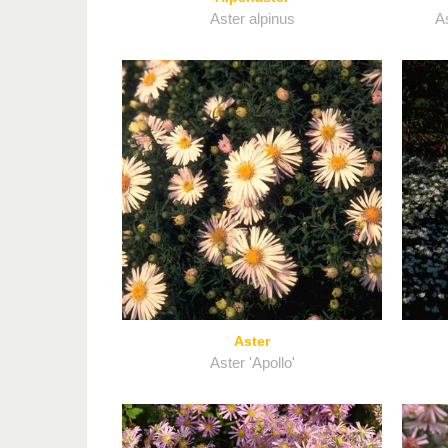
Aster alpinus
As
Aster
Aster 'Apollo'