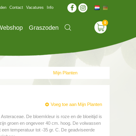
jden
Contact
Vacatures
Info
 Webshop
Graszoden
Mijn Planten
Voeg toe aan Mijn Planten
e Asteraceae. De bloemkleur is roze en de bloeitijd is
 zijn groen en ongeveer 40 cm. hoog. De volwassen
 een temperatuur tot -35 gr. C. De geadviseerde