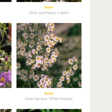
Aster
Aster pyrenaeus 'Lutetia'
Aster
Aster falcatus 'White Heather'