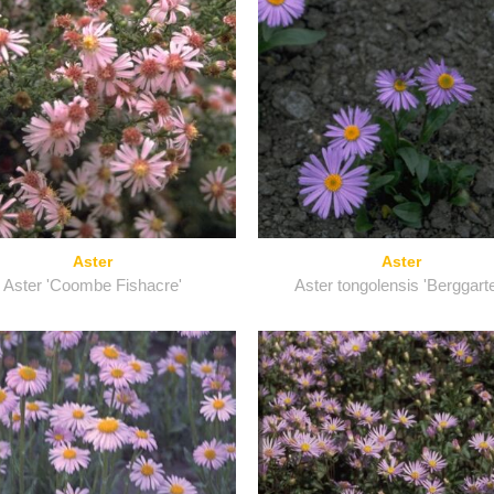
Aster
Aster
Aster 'Coombe Fishacre'
Aster tongolensis 'Berggart