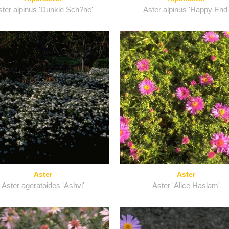
ter alpinus 'Dunkle Sch?ne'
Aster alpinus 'Happy End'
Aster
Aster
Aster ageratoides 'Ashvi'
Aster 'Alice Haslam'