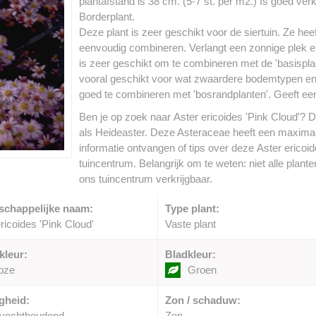
plantafstand is 38 cm. (5-7 st. per m2.) Is goed verk
Borderplant.
Deze plant is zeer geschikt voor de siertuin. Ze heef
eenvoudig combineren. Verlangt een zonnige plek en
is zeer geschikt om te combineren met de 'basispla
vooral geschikt voor wat zwaardere bodemtypen en 
goed te combineren met 'bosrandplanten'. Geeft ee
Ben je op zoek naar Aster ericoides 'Pink Cloud'? D
als Heideaster. Deze Asteraceae heeft een maximal
informatie ontvangen of tips over deze Aster ericoi
tuincentrum. Belangrijk om te weten: niet alle plant
ons tuincentrum verkrijgbaar.
schappelijke naam:
Type plant:
ricoides 'Pink Cloud'
Vaste plant
kleur:
Bladkleur:
oze
Groen
gheid:
Zon / schaduw:
vochthoudend
Zon