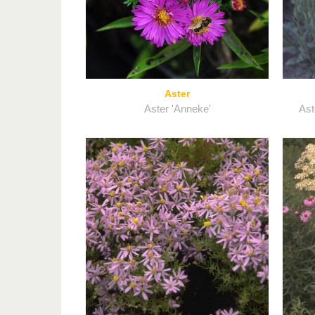
Aster
Aster 'Anneke'
Ast