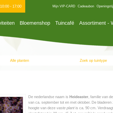
10:00
-
17:00
Mijn VIP-CARD
Cadeaubon
Openingsti
viteiten
Bloemenshop
Tuincafé
Assortiment -
Alle planten
Zoek op tuintype
De nederlandse naam is
Heideaster
, familie van d
van ca. september tot en met oktober. De bladeren
hoogte van deze
vaste plant
is ca. 90 cm. Verdraagt