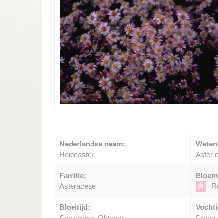
Nederlandse naam:
Weten
Heideaster
Aster e
Familie:
Bloem
Asteraceae
R
Bloeitijd:
Vochti
September, Oktober
Droog-