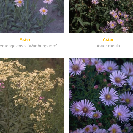
Aster
Aster
er tongolensis 'Wartburgstern'
Aster radula