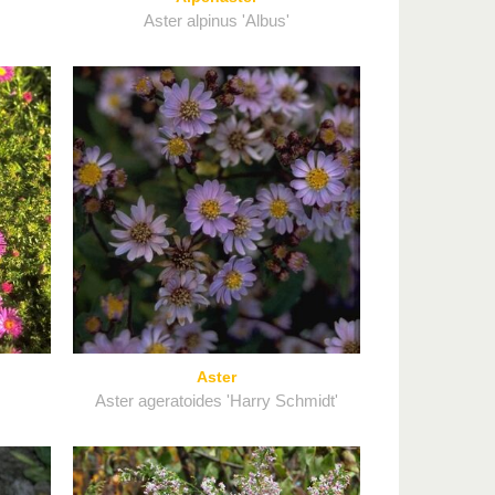
Aster alpinus 'Albus'
Aster
Aster ageratoides 'Harry Schmidt'