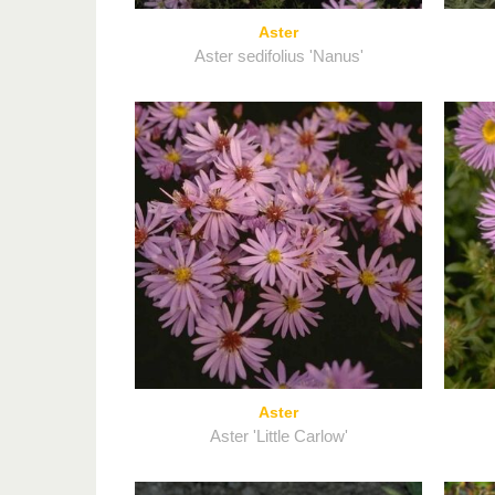
Aster
Aster sedifolius 'Nanus'
Aster
Aster 'Little Carlow'