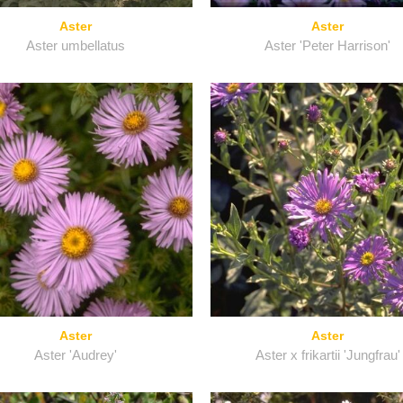
Aster
Aster
Aster umbellatus
Aster 'Peter Harrison'
Aster
Aster
Aster 'Audrey'
Aster x frikartii 'Jungfrau'