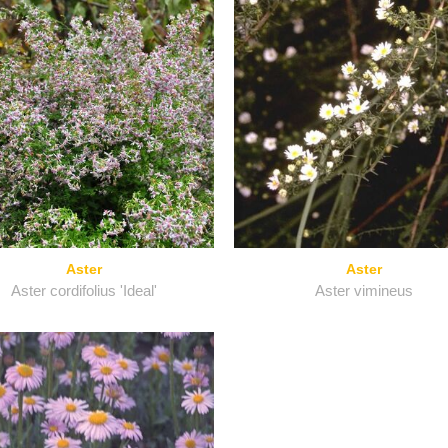
Aster
Aster
Aster cordifolius 'Ideal'
Aster vimineus