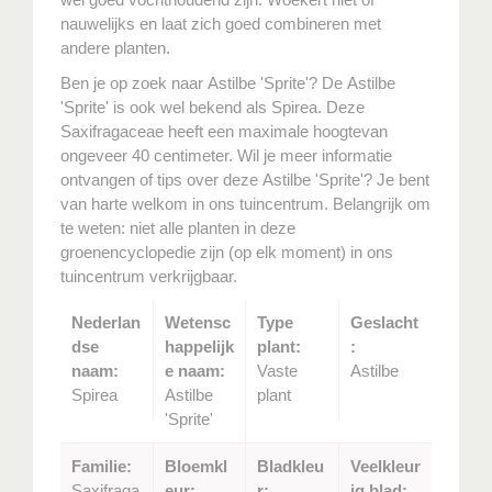
nauwelijks en laat zich goed combineren met
andere planten.
Ben je op zoek naar Astilbe 'Sprite'? De Astilbe
'Sprite' is ook wel bekend als Spirea. Deze
Saxifragaceae heeft een maximale hoogtevan
ongeveer 40 centimeter. Wil je meer informatie
ontvangen of tips over deze Astilbe 'Sprite'? Je bent
van harte welkom in ons tuincentrum. Belangrijk om
te weten: niet alle planten in deze
groenencyclopedie zijn (op elk moment) in ons
tuincentrum verkrijgbaar.
Nederlan
Wetensc
Type
Geslacht
dse
happelijk
plant:
:
naam:
e naam:
Vaste
Astilbe
Spirea
Astilbe
plant
'Sprite'
Familie:
Bloemkl
Bladkleu
Veelkleur
Saxifraga
eur:
r:
ig blad: