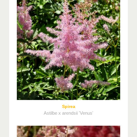
Spirea
Astilbe x arendsii 'Venus'