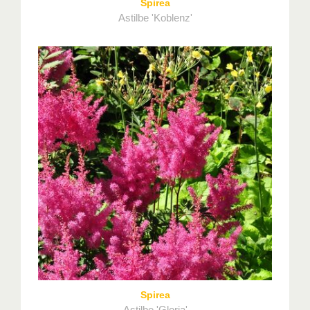
Spirea
Astilbe 'Koblenz'
Spirea
Astilbe 'Gloria'