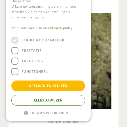
Uw rechten
Astilbe 'Erika'
U kunt uw toestemming op elk moment
intrekken via de cookie-instellingen
onderaan de pagina.
Meer info vind u in ons
Privacy policy
STRIKT NOODZAKELIJK
PRESTATIE
TARGETING
FUNCTIONEEL
OPSLAAN EN SLUITEN
ALLES AFWIJZEN
DETAILS WEERGEVEN
Spirea
Astilbe 'Diamant'