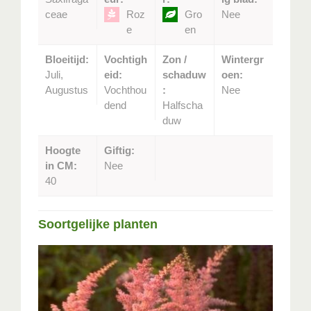
ceae
Roz
Gro
Nee
e
en
Bloeitijd:
Vochtigh
Zon /
Wintergr
Juli,
eid:
schaduw
oen:
Augustus
Vochthou
:
Nee
dend
Halfscha
duw
Hoogte
Giftig:
in CM:
Nee
40
Soortgelijke planten