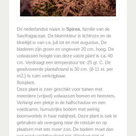
De nederlandse naam is
Spirea
, familie van de
Saxifragaceae. De bloemkleur is lichtroze en de
bloeitijd is van ca. juli tot en met augustus. De
bladeren zijn groen en ongeveer 20 cm. hoog. De
volwassen hoogte van deze
vaste plant
is ca. 40
cm. Verdraagt een temperatuur tot -25 gr. C. De
geadviseerde plantafstand is 30 cm. (8-11 st. per
m2.) Is ruim verkrijgbaar.
Bosplant.
Deze plant is zeer geschikt voor tuinen met
meerdere (vrijwel) volwassen bomen en heesters.
Verlangt een plekje in de halfschaduw en een
voedzame, humusrijke bodem met weinig
boomwortels in haar nabijheid. Deze plant is ook te
gebruiken als overgang naar de rotstuin en op
plaatsen met iets meer zon. De bodem moet dan
wel goed vochthoudend zijn. Woekert niet of