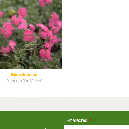
Blauwkussen
Aubrieta 'Dr Mules'
E-mailadres:
*