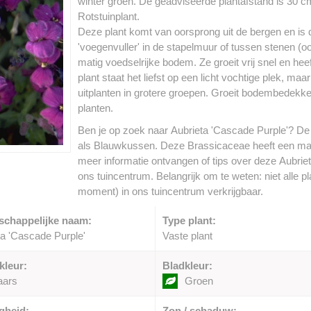
winter groen. De geadviseerde plantafstand is 30 cm.
Rotstuinplant.
Deze plant komt van oorsprong uit de bergen en is d
'voegenvuller' in de stapelmuur of tussen stenen (o
matig voedselrijke bodem. Ze groeit vrij snel en h
plant staat het liefst op een licht vochtige plek, maa
uitplanten in grotere groepen. Groeit bodembedekk
planten.
Ben je op zoek naar Aubrieta 'Cascade Purple'? De
als Blauwkussen. Deze Brassicaceae heeft een max
meer informatie ontvangen of tips over deze Aubrie
ons tuincentrum. Belangrijk om te weten: niet alle p
moment) in ons tuincentrum verkrijgbaar.
schappelijke naam:
Type plant:
ta 'Cascade Purple'
Vaste plant
kleur:
Bladkleur:
aars
Groen
gheid:
Zon / schaduw: