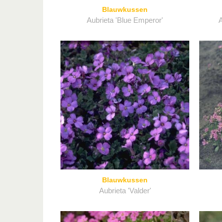
Blauwkussen
Aubrieta 'Blue Emperor'
A
Blauwkussen
Aubrieta 'Valder'