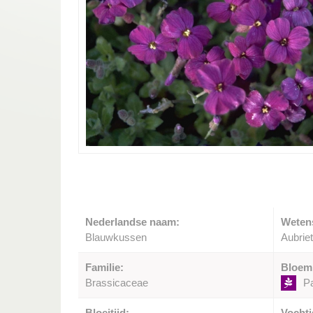
Nederlandse naam:
Weten
Blauwkussen
Aubrie
Familie:
Bloem
Brassicaceae
P
Bloeitijd:
Vochti