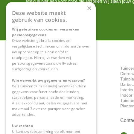
Meld je hier aan voor onze nieuwsbrief! Wij slaan jou
×
onze
privacy policy.
Deze website maakt
gebruik van cookies.
Wij gebruiken cookies en verwerken
persoonsgegevens
Onze website gebruikt cookies en
vergelijkbare technieken om informatie over
uw apparaat op te slaan en/of te
raadplegen. Hierbij verwerken wij
persoonsgegevens zoals uw IP-adres,
Tuince
surfgedrag en voorkeuren.
Dieren
Tuinpl
Wie verwerkt uw gegevens en waarom?
Barbec
Wij (Tuincentrum Daniëls) verwerken deze
Interie
gegevens voor functionele doeleinden,
Indoor 
statistieken, personalisatie en marketing.
Tuinme
Als u akkoord gaat, delen wij gegevens met
Plante
maximaal 3 externe partijen voor gerichte
advertenties.
Conta
Uw rechten
U kunt uw toestemming op elk moment