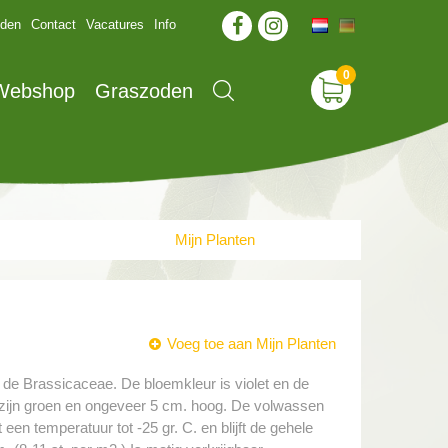
jden
Contact
Vacatures
Info
 Webshop
Graszoden
Mijn Planten
Voeg toe aan Mijn Planten
n de Brassicaceae. De bloemkleur is violet en de
ren zijn groen en ongeveer 5 cm. hoog. De volwassen
een temperatuur tot -25 gr. C. en blijft de gehele