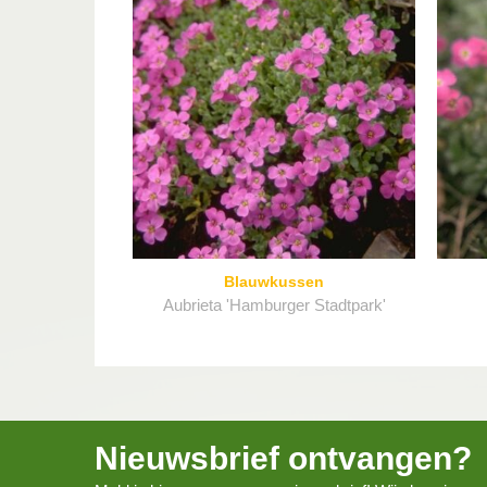
Blauwkussen
Aubrieta 'Hamburger Stadtpark'
Nieuwsbrief ontvangen?