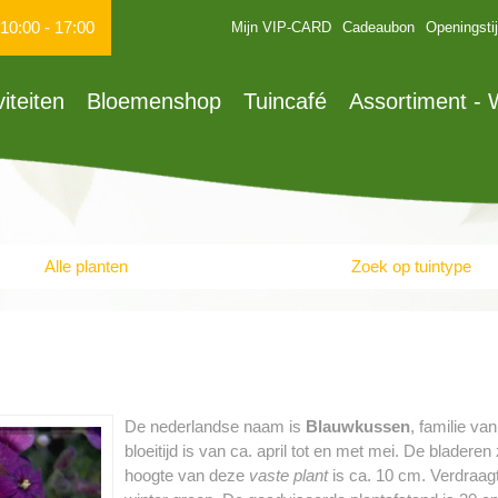
10:00
-
17:00
Mijn VIP-CARD
Cadeaubon
Openingsti
viteiten
Bloemenshop
Tuincafé
Assortiment -
Alle planten
Zoek op tuintype
De nederlandse naam is
Blauwkussen
, familie va
bloeitijd is van ca. april tot en met mei. De blade
hoogte van deze
vaste plant
is ca. 10 cm. Verdraagt 