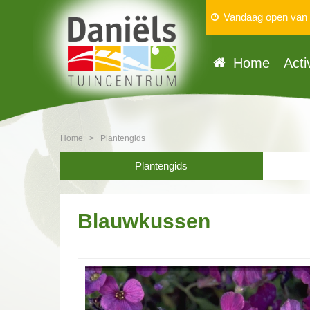
Vandaag open van
Home
Acti
Home
>
Plantengids
Plantengids
Blauwkussen