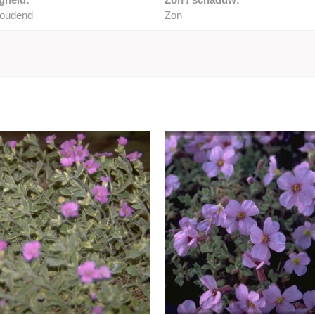
houdend
Zon