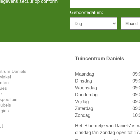
w gegevens secuur op conform
Geboortedatum:
Tuincentrum Daniëls
ntrum Daniels
Maandag
09:
winkel
Dinsdag
09:
anten
Woensdag
09:
ues
ur
Donderdag
09:
speeltuin
Vrijdag
09:
ubels
Zaterdag
09:
ngids
Zondag
10:
Het 'Bloemetje van Daniëls' is 
ct
dinsdag t/m zondag open tot 17.