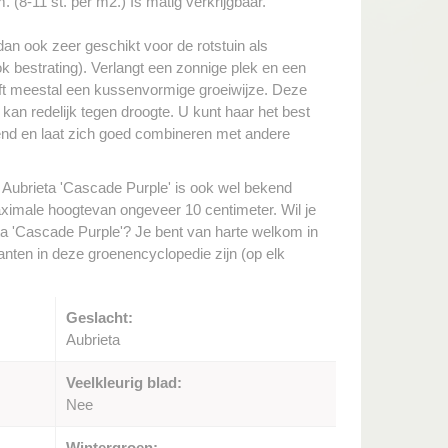
 (8-11 st. per m2.) Is matig verkrijgbaar.
an ook zeer geschikt voor de rotstuin als
ok bestrating). Verlangt een zonnige plek en een
eeft meestal een kussenvormige groeiwijze. Deze
r kan redelijk tegen droogte. U kunt haar het best
end en laat zich goed combineren met andere
 Aubrieta 'Cascade Purple' is ook wel bekend
imale hoogtevan ongeveer 10 centimeter. Wil je
ta 'Cascade Purple'? Je bent van harte welkom in
lanten in deze groenencyclopedie zijn (op elk
Geslacht:
Aubrieta
Veelkleurig blad:
Nee
Wintergroen: