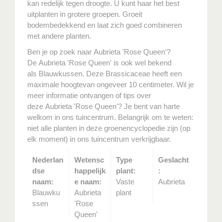
kan redelijk tegen droogte. U kunt haar het best
uitplanten in grotere groepen. Groeit
bodembedekkend en laat zich goed combineren
met andere planten.
Ben je op zoek naar Aubrieta 'Rose Queen'?
De Aubrieta 'Rose Queen' is ook wel bekend
als Blauwkussen. Deze Brassicaceae heeft een
maximale hoogtevan ongeveer 10 centimeter. Wil je
meer informatie ontvangen of tips over
deze Aubrieta 'Rose Queen'? Je bent van harte
welkom in ons tuincentrum. Belangrijk om te weten:
niet alle planten in deze groenencyclopedie zijn (op
elk moment) in ons tuincentrum verkrijgbaar.
Nederlan
Wetensc
Type
Geslacht
dse
happelijk
plant:
:
naam:
e naam:
Vaste
Aubrieta
Blauwku
Aubrieta
plant
ssen
'Rose
Queen'