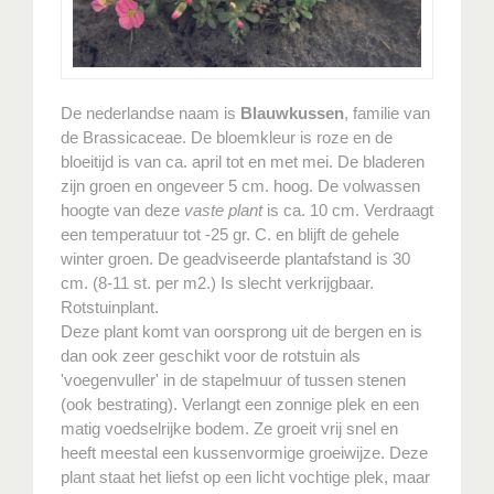
De nederlandse naam is
Blauwkussen
, familie van
de Brassicaceae. De bloemkleur is roze en de
bloeitijd is van ca. april tot en met mei. De bladeren
zijn groen en ongeveer 5 cm. hoog. De volwassen
hoogte van deze
vaste plant
is ca. 10 cm. Verdraagt
een temperatuur tot -25 gr. C. en blijft de gehele
winter groen. De geadviseerde plantafstand is 30
cm. (8-11 st. per m2.) Is slecht verkrijgbaar.
Rotstuinplant.
Deze plant komt van oorsprong uit de bergen en is
dan ook zeer geschikt voor de rotstuin als
'voegenvuller' in de stapelmuur of tussen stenen
(ook bestrating). Verlangt een zonnige plek en een
matig voedselrijke bodem. Ze groeit vrij snel en
heeft meestal een kussenvormige groeiwijze. Deze
plant staat het liefst op een licht vochtige plek, maar