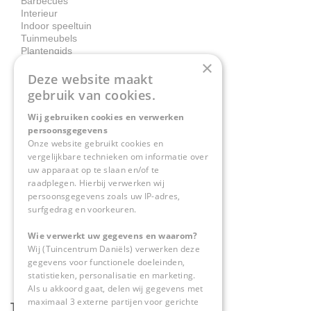
Barbecues
Interieur
Indoor speeltuin
Tuinmeubels
Plantengids
×
Deze website maakt
Contact
gebruik van cookies.
Wij gebruiken cookies en verwerken
Tuincentrum Daniëls
persoonsgegevens
Herkenbosserweg 4
Onze website gebruikt cookies en
vergelijkbare technieken om informatie over
6063 NL Vlodrop
uw apparaat op te slaan en/of te
raadplegen. Hierbij verwerken wij
0475-534298
persoonsgegevens zoals uw IP-adres,
surfgedrag en voorkeuren.
info@tuincentrumdaniels.nl
Wie verwerkt uw gegevens en waarom?
Wij (Tuincentrum Daniëls) verwerken deze
gegevens voor functionele doeleinden,
statistieken, personalisatie en marketing.
Als u akkoord gaat, delen wij gegevens met
maximaal 3 externe partijen voor gerichte
Tuincentrum Daniëls