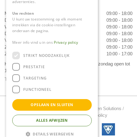
advertenties.
Uw rechten
Maandag
09:00 - 18:00
U kunt uw toestemming op elk moment
Dinsdag
09:00 - 18:00
intrekken via de cookie-instellingen
Woensdag
09:00 - 18:00
onderaan de pagina.
Donderdag
09:00 - 18:00
Vrijdag
09:00 - 18:00
Meer info vind u in ons
Privacy policy
Zaterdag
09:00 - 17:00
Zondag
10:00 - 17:00
STRIKT NOODZAKELIJK
Het 'Bloemetje van Daniëls' is van dinsdag t/m zondag open tot
PRESTATIE
17.00 uur!
TARGETING
Toon alle openingstijden
FUNCTIONEEL
OPSLAAN EN SLUITEN
Tuincentrum Daniels Copyright 2022 /
Green Solutions
/
Tuincentrum Overzicht
/
Privacy policy
ALLES AFWIJZEN
DETAILS WEERGEVEN