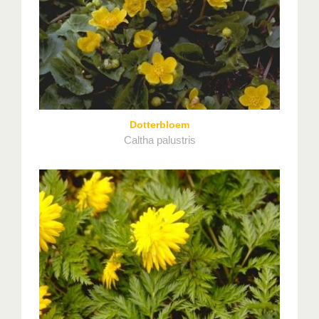
Dotterbloem
Caltha palustris