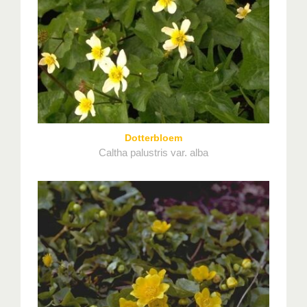
Dotterbloem
Caltha palustris var. alba