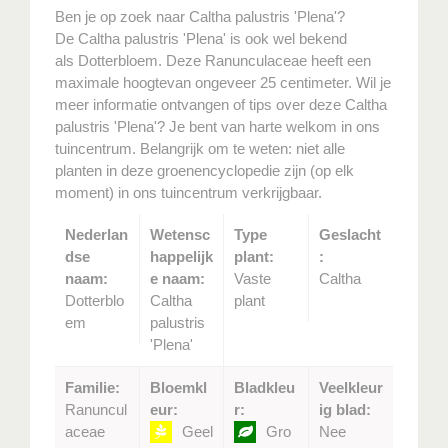
Ben je op zoek naar Caltha palustris 'Plena'?
De Caltha palustris 'Plena' is ook wel bekend
als Dotterbloem. Deze Ranunculaceae heeft een
maximale hoogtevan ongeveer 25 centimeter. Wil je
meer informatie ontvangen of tips over deze Caltha
palustris 'Plena'? Je bent van harte welkom in ons
tuincentrum. Belangrijk om te weten: niet alle
planten in deze groenencyclopedie zijn (op elk
moment) in ons tuincentrum verkrijgbaar.
Nederlan
Wetensc
Type
Geslacht
dse
happelijk
plant:
:
naam:
e naam:
Vaste
Caltha
Dotterblo
Caltha
plant
em
palustris
'Plena'
Familie:
Bloemkl
Bladkleu
Veelkleur
Ranuncul
eur:
r:
ig blad:
aceae
Geel
Gro
Nee