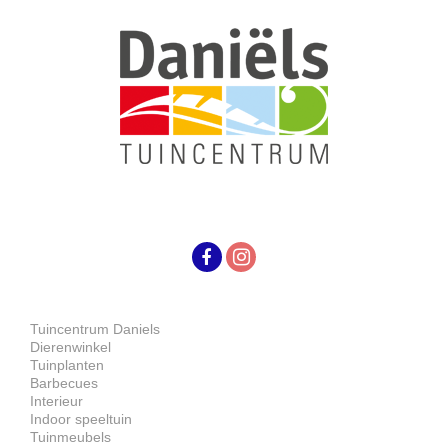
Tuincentrum Daniels
Dierenwinkel
Tuinplanten
Barbecues
Interieur
Indoor speeltuin
Tuinmeubels