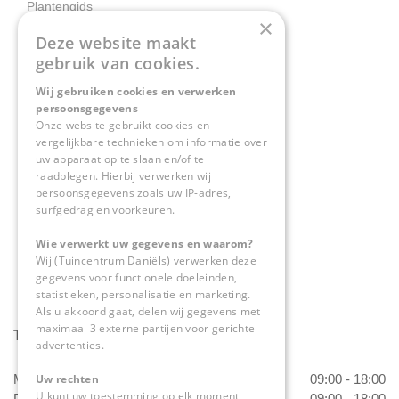
Plantengids
×
Deze website maakt
Contact
gebruik van cookies.
Wij gebruiken cookies en verwerken
Tuincentrum Daniëls
persoonsgegevens
Herkenbosserweg 4
Onze website gebruikt cookies en
vergelijkbare technieken om informatie over
6063 NL Vlodrop
uw apparaat op te slaan en/of te
raadplegen. Hierbij verwerken wij
0475-534298
persoonsgegevens zoals uw IP-adres,
surfgedrag en voorkeuren.
info@tuincentrumdaniels.nl
Wie verwerkt uw gegevens en waarom?
Wij (Tuincentrum Daniëls) verwerken deze
gegevens voor functionele doeleinden,
statistieken, personalisatie en marketing.
Als u akkoord gaat, delen wij gegevens met
maximaal 3 externe partijen voor gerichte
Tuincentrum Daniëls
advertenties.
Uw rechten
Maandag
09:00 - 18:00
U kunt uw toestemming op elk moment
Dinsdag
09:00 - 18:00