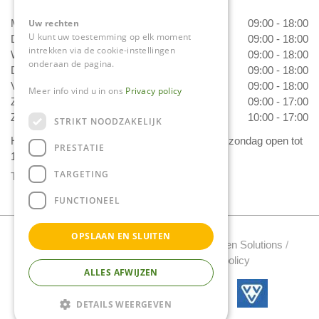
Maandag
09:00 - 18:00
Uw rechten
U kunt uw toestemming op elk moment
Dinsdag
09:00 - 18:00
intrekken via de cookie-instellingen
Woensdag
09:00 - 18:00
onderaan de pagina.
Donderdag
09:00 - 18:00
Vrijdag
09:00 - 18:00
Meer info vind u in ons
Privacy policy
Zaterdag
09:00 - 17:00
Zondag
10:00 - 17:00
STRIKT NOODZAKELIJK
Het 'Bloemetje van Daniëls' is van dinsdag t/m zondag open tot
PRESTATIE
17.00 uur!
TARGETING
Toon alle openingstijden
FUNCTIONEEL
OPSLAAN EN SLUITEN
Tuincentrum Daniels Copyright 2022 /
Green Solutions
/
Tuincentrum Overzicht
/
Privacy policy
ALLES AFWIJZEN
DETAILS WEERGEVEN