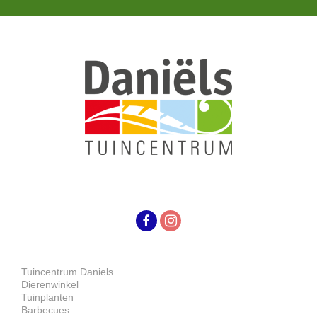
Tuincentrum Daniels
Dierenwinkel
Tuinplanten
Barbecues