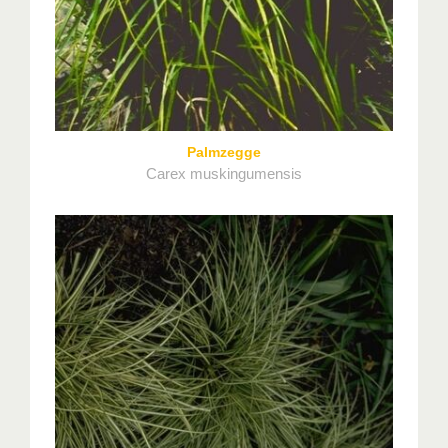
Palmzegge
Carex muskingumensis