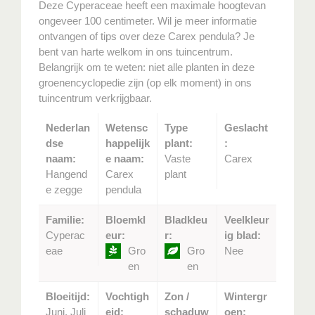
Deze Cyperaceae heeft een maximale hoogtevan
ongeveer 100 centimeter. Wil je meer informatie
ontvangen of tips over deze Carex pendula? Je
bent van harte welkom in ons tuincentrum.
Belangrijk om te weten: niet alle planten in deze
groenencyclopedie zijn (op elk moment) in ons
tuincentrum verkrijgbaar.
Nederlan
Wetensc
Type
Geslacht
dse
happelijk
plant:
:
naam:
e naam:
Vaste
Carex
Hangend
Carex
plant
e zegge
pendula
Familie:
Bloemkl
Bladkleu
Veelkleur
Cyperac
eur:
r:
ig blad:
eae
Gro
Gro
Nee
en
en
Bloeitijd:
Vochtigh
Zon /
Wintergr
Juni, Juli
eid:
schaduw
oen: