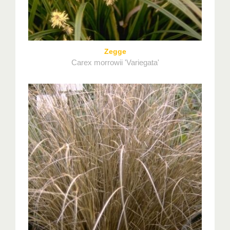
Zegge
Carex morrowii 'Variegata'