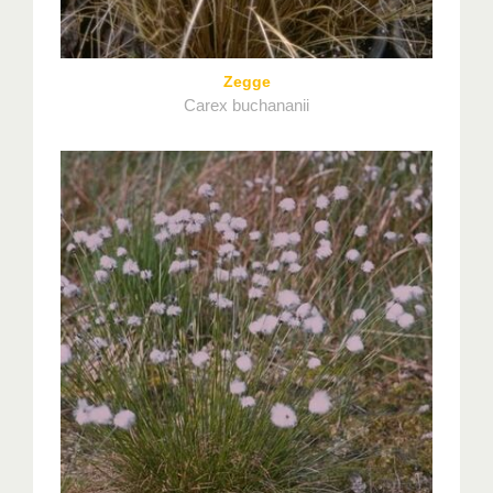
Zegge
Carex buchananii