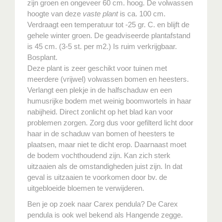
zijn groen en ongeveer 60 cm. hoog. De volwassen
hoogte van deze
vaste plant
is ca. 100 cm.
Verdraagt een temperatuur tot -25 gr. C. en blijft de
gehele winter groen. De geadviseerde plantafstand
is 45 cm. (3-5 st. per m2.) Is ruim verkrijgbaar.
Bosplant.
Deze plant is zeer geschikt voor tuinen met
meerdere (vrijwel) volwassen bomen en heesters.
Verlangt een plekje in de halfschaduw en een
humusrijke bodem met weinig boomwortels in haar
nabijheid. Direct zonlicht op het blad kan voor
problemen zorgen. Zorg dus voor gefilterd licht door
haar in de schaduw van bomen of heesters te
plaatsen, maar niet te dicht erop. Daarnaast moet
de bodem vochthoudend zijn. Kan zich sterk
uitzaaien als de omstandigheden juist zijn. In dat
geval is uitzaaien te voorkomen door bv. de
uitgebloeide bloemen te verwijderen.
Ben je op zoek naar Carex pendula? De Carex
pendula is ook wel bekend als Hangende zegge.