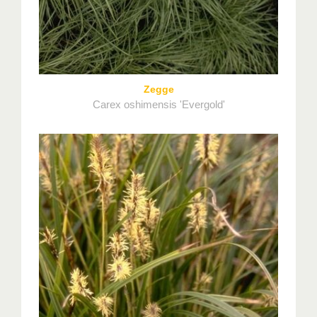
Zegge
Carex oshimensis 'Evergold'