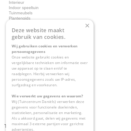
Interieur
Indoor speeltuin
Tuinmeubels
Plantengids
×
Deze website maakt
Contact
gebruik van cookies.
Wij gebruiken cookies en verwerken
Tuincentrum Daniëls
persoonsgegevens
Herkenbosserweg 4
Onze website gebruikt cookies en
vergelijkbare technieken om informatie over
6063 NL Vlodrop
uw apparaat op te slaan en/of te
raadplegen. Hierbij verwerken wij
0475-534298
persoonsgegevens zoals uw IP-adres,
surfgedrag en voorkeuren.
info@tuincentrumdaniels.nl
Wie verwerkt uw gegevens en waarom?
Wij (Tuincentrum Daniëls) verwerken deze
gegevens voor functionele doeleinden,
statistieken, personalisatie en marketing.
Als u akkoord gaat, delen wij gegevens met
maximaal 3 externe partijen voor gerichte
Tuincentrum Daniëls
advertenties.