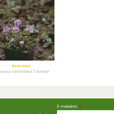
Androsace
rosace sarmentosa 'Chumbyi'
E-mailadres:
*