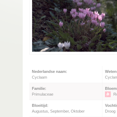
Nederlandse naam:
Weten
Cyclaam
Cyclam
Familie:
Bloem
Primulaceae
R
Bloeitijd:
Vochti
Augustus, September, Oktober
Droog