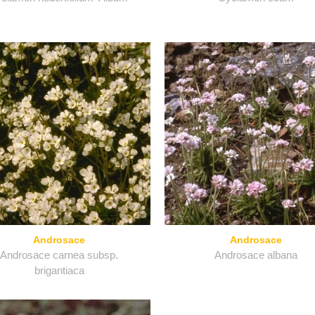
Androsace
Androsace
Androsace carnea subsp.
Androsace albana
brigantiaca