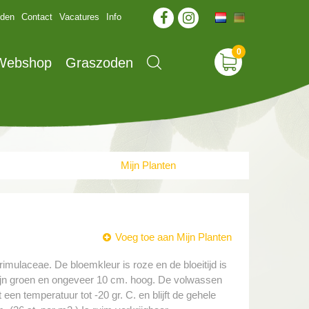
jden
Contact
Vacatures
Info
 Webshop
Graszoden
Mijn Planten
Voeg toe aan Mijn Planten
Primulaceae. De bloemkleur is roze en de bloeitijd is
zijn groen en ongeveer 10 cm. hoog. De volwassen
een temperatuur tot -20 gr. C. en blijft de gehele