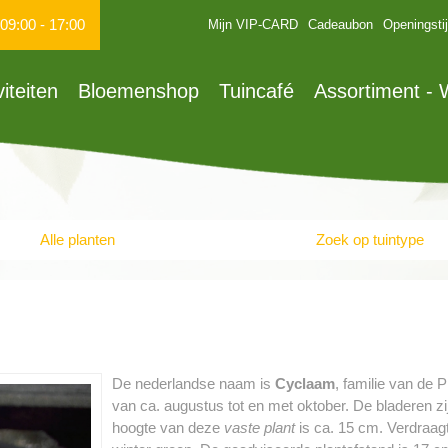
09:00
-
17:00
Mijn VIP-CARD
Cadeaubon
Openingsti
viteiten
Bloemenshop
Tuincafé
Assortiment -
Alle planten
Zoek op tuintype
De nederlandse naam is
Cyclaam
, familie van de 
van ca. augustus tot en met oktober. De bladeren 
hoogte van deze
vaste plant
is ca. 15 cm. Verdraagt 