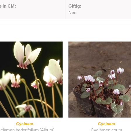
e in CM:
Giftig:
Nee
Cyclaam
Cyclaam
clamen hederifolium 'Album'
Cyclamen coum