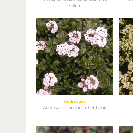
Pattern'
Androsace
Androsace lanuginosa 'Leichtlinii'