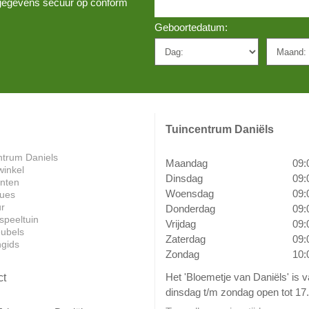
w gegevens secuur op conform
Geboortedatum:
Tuincentrum Daniëls
ntrum Daniels
Maandag
09:
winkel
Dinsdag
09:
anten
Woensdag
09:
ues
ur
Donderdag
09:
speeltuin
Vrijdag
09:
ubels
Zaterdag
09:
ngids
Zondag
10:
Het 'Bloemetje van Daniëls' is 
ct
dinsdag t/m zondag open tot 17.