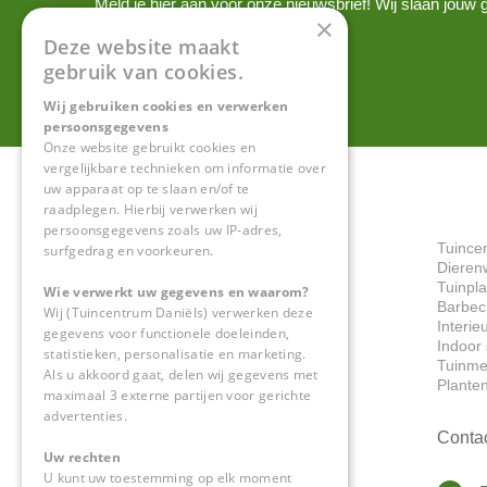
Meld je hier aan voor onze nieuwsbrief! Wij slaan jou
×
onze
privacy policy.
Deze website maakt
gebruik van cookies.
Wij gebruiken cookies en verwerken
persoonsgegevens
Onze website gebruikt cookies en
vergelijkbare technieken om informatie over
uw apparaat op te slaan en/of te
raadplegen. Hierbij verwerken wij
persoonsgegevens zoals uw IP-adres,
Tuince
surfgedrag en voorkeuren.
Dieren
Tuinpl
Wie verwerkt uw gegevens en waarom?
Barbec
Wij (Tuincentrum Daniëls) verwerken deze
Interie
gegevens voor functionele doeleinden,
Indoor 
statistieken, personalisatie en marketing.
Tuinme
Als u akkoord gaat, delen wij gegevens met
Plante
maximaal 3 externe partijen voor gerichte
advertenties.
Conta
Uw rechten
U kunt uw toestemming op elk moment