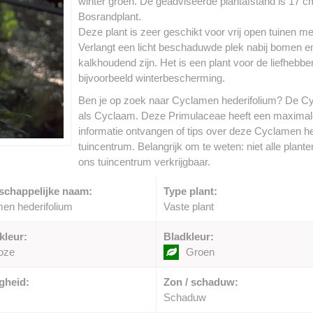
winter groen. De geadviseerde plantafstand is 17 cm.
Bosrandplant.
Deze plant is zeer geschikt voor vrij open tuinen 
Verlangt een licht beschaduwde plek nabij bomen e
kalkhoudend zijn. Het is een plant voor de liefhebbe
bijvoorbeeld winterbescherming.
Ben je op zoek naar Cyclamen hederifolium? De Cy
als Cyclaam. Deze Primulaceae heeft een maximale
informatie ontvangen of tips over deze Cyclamen h
tuincentrum. Belangrijk om te weten: niet alle plant
ons tuincentrum verkrijgbaar.
schappelijke naam:
Type plant:
en hederifolium
Vaste plant
kleur:
Bladkleur:
oze
Groen
gheid:
Zon / schaduw:
Schaduw