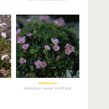
Androsace
Androsace carnea 'Val d'Eyne'