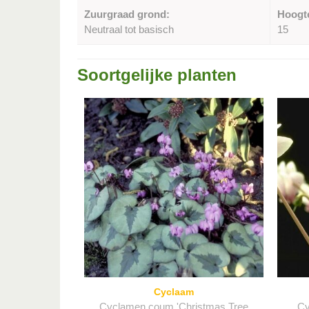
Zuurgraad grond:
Hoogt
Neutraal tot basisch
15
Soortgelijke planten
Cyclaam
Cyclamen coum 'Christmas Tree
Cy