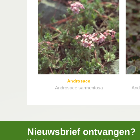
Androsace
Androsace sarmentosa
And
Nieuwsbrief ontvangen?