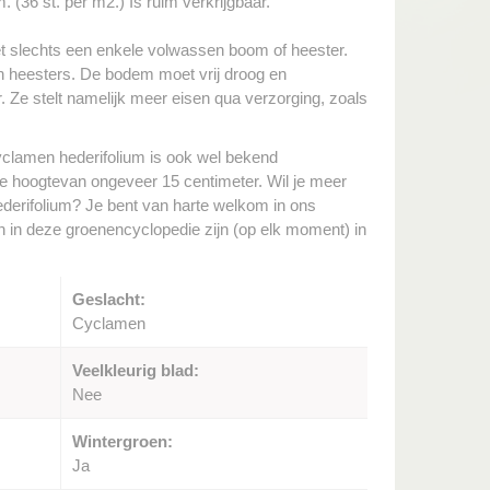
 (36 st. per m2.) Is ruim verkrijgbaar.
met slechts een enkele volwassen boom of heester.
n heesters. De bodem moet vrij droog en
r. Ze stelt namelijk meer eisen qua verzorging, zoals
clamen hederifolium is ook wel bekend
 hoogtevan ongeveer 15 centimeter. Wil je meer
ederifolium? Je bent van harte welkom in ons
en in deze groenencyclopedie zijn (op elk moment) in
Geslacht:
Cyclamen
Veelkleurig blad:
Nee
Wintergroen:
Ja