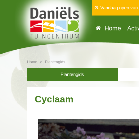
Vandaag open van
Home
Acti
Home
>
Plantengids
Plantengids
Cyclaam