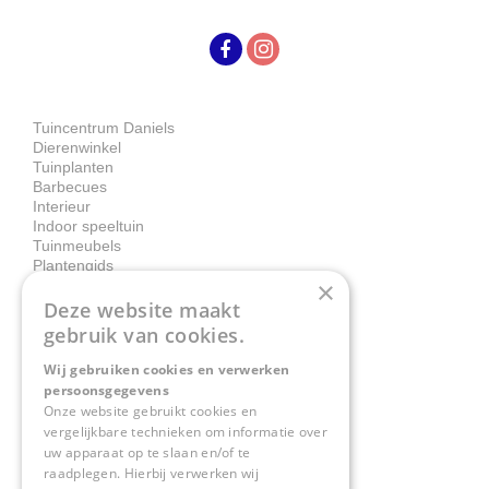
Tuincentrum Daniels
Dierenwinkel
Tuinplanten
Barbecues
Interieur
Indoor speeltuin
Tuinmeubels
Plantengids
×
Deze website maakt
Contact
gebruik van cookies.
Wij gebruiken cookies en verwerken
Tuincentrum Daniëls
persoonsgegevens
Herkenbosserweg 4
Onze website gebruikt cookies en
vergelijkbare technieken om informatie over
6063 NL Vlodrop
uw apparaat op te slaan en/of te
raadplegen. Hierbij verwerken wij
0475-534298