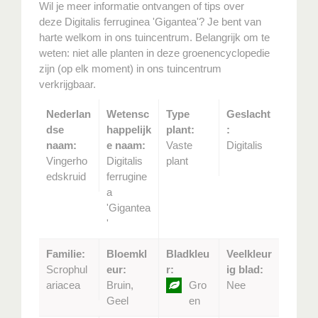
Wil je meer informatie ontvangen of tips over
deze Digitalis ferruginea 'Gigantea'? Je bent van
harte welkom in ons tuincentrum. Belangrijk om te
weten: niet alle planten in deze groenencyclopedie
zijn (op elk moment) in ons tuincentrum
verkrijgbaar.
Nederlan
Wetensc
Type
Geslacht
dse
happelijk
plant:
:
naam:
e naam:
Vaste
Digitalis
Vingerho
Digitalis
plant
edskruid
ferrugine
a
'Gigantea
'
Familie:
Bloemkl
Bladkleu
Veelkleur
Scrophul
eur:
r:
ig blad:
ariacea
Bruin,
Gro
Nee
Geel
en