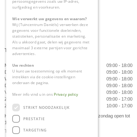
persoonsgegevens zoals uw IP-adres,
surfgedrag en voorkeuren.
info@tuincentrumdaniels.nl
Wie verwerkt uw gegevens en waarom?
Wij (Tuincentrum Daniëls) verwerken deze
gegevens voor functionele doeleinden,
statistieken, personalisatie en marketing.
Als u akkoord gaat, delen wij gegevens met
maximaal 3 externe partijen voor gerichte
Tuincentrum Daniëls
advertenties.
Maandag
09:00 - 18:00
Uw rechten
U kunt uw toestemming op elk moment
Dinsdag
09:00 - 18:00
intrekken via de cookie-instellingen
Woensdag
09:00 - 18:00
onderaan de pagina.
Donderdag
09:00 - 18:00
Vrijdag
09:00 - 18:00
Meer info vind u in ons
Privacy policy
Zaterdag
09:00 - 17:00
Zondag
10:00 - 17:00
STRIKT NOODZAKELIJK
Het 'Bloemetje van Daniëls' is van dinsdag t/m zondag open tot
PRESTATIE
17.00 uur!
TARGETING
Toon alle openingstijden