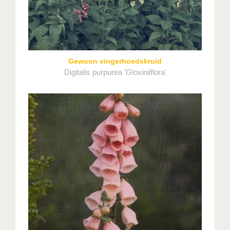
Gewoon vingerhoedskruid
Digitalis purpurea 'Gloxiniiflora'