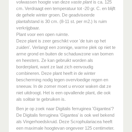
volwassen hoogte van deze
vaste plant
is ca. 125
cm. Verdraagt een temperatuur tot -20 gr. C. en blijft
de gehele winter groen. De geadviseerde
plantafstand is 30 cm. (8-11 st. per m2.) Is ruim
verkrijgbaar.
Plant voor een open ruimte.
Deze plant is zeer geschikt voor 'de tuin op het
zuiden'. Verlangt een zonnige, warme plek op niet te
arme grond en buiten de schaduwzone van bomen
en heesters. Ze kan gebruikt worden als
borderplant, want ze laat zich eenvoudig
combineren. Deze plant heeft in de winter
bescherming nodig tegen overvloedige regen en
sneeuw. In de zomer moet u ervoor waken dat ze
niet uitdroogt. Het is een opvallende plant, die ook
als solitair te gebruiken is.
Ben je op zoek naar Digitalis ferruginea 'Gigantea'?
De Digitalis ferruginea 'Gigantea' is ook wel bekend
als Vingerhoedskruid. Deze Scrophulariacea heeft
een maximale hoogtevan ongeveer 125 centimeter.