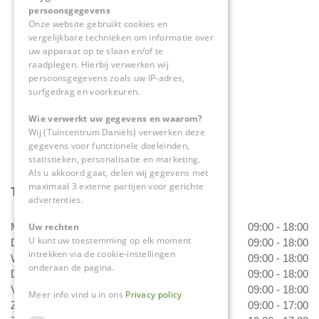
persoonsgegevens
Herkenbosserweg 4
Onze website gebruikt cookies en
vergelijkbare technieken om informatie over
6063 NL Vlodrop
uw apparaat op te slaan en/of te
raadplegen. Hierbij verwerken wij
0475-534298
persoonsgegevens zoals uw IP-adres,
surfgedrag en voorkeuren.
info@tuincentrumdaniels.nl
Wie verwerkt uw gegevens en waarom?
Wij (Tuincentrum Daniëls) verwerken deze
gegevens voor functionele doeleinden,
statistieken, personalisatie en marketing.
Als u akkoord gaat, delen wij gegevens met
maximaal 3 externe partijen voor gerichte
Tuincentrum Daniëls
advertenties.
Maandag
09:00 - 18:00
Uw rechten
U kunt uw toestemming op elk moment
Dinsdag
09:00 - 18:00
intrekken via de cookie-instellingen
Woensdag
09:00 - 18:00
onderaan de pagina.
Donderdag
09:00 - 18:00
Vrijdag
09:00 - 18:00
Meer info vind u in ons
Privacy policy
Zaterdag
09:00 - 17:00