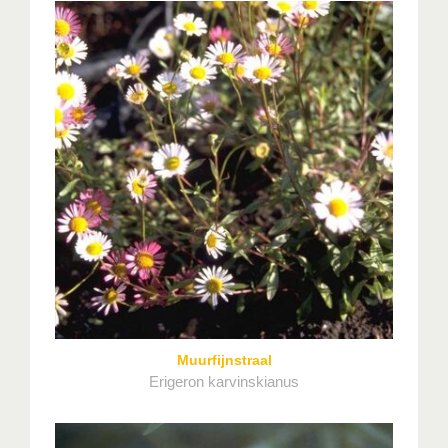
Muurfijnstraal
Erigeron karvinskianus