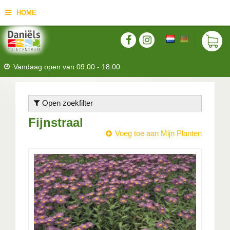
HOME
Vandaag open van
09:00
-
18:00
Open zoekfilter
Fijnstraal
Voeg toe aan Mijn Planten