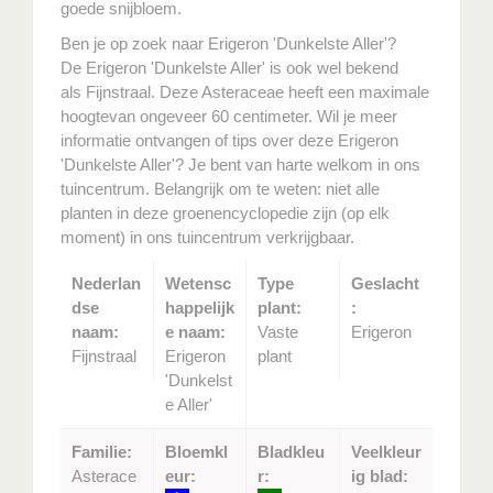
goede snijbloem.
Ben je op zoek naar Erigeron 'Dunkelste Aller'?
De Erigeron 'Dunkelste Aller' is ook wel bekend
als Fijnstraal. Deze Asteraceae heeft een maximale
hoogtevan ongeveer 60 centimeter. Wil je meer
informatie ontvangen of tips over deze Erigeron
'Dunkelste Aller'? Je bent van harte welkom in ons
tuincentrum. Belangrijk om te weten: niet alle
planten in deze groenencyclopedie zijn (op elk
moment) in ons tuincentrum verkrijgbaar.
Nederlan
Wetensc
Type
Geslacht
dse
happelijk
plant:
:
naam:
e naam:
Vaste
Erigeron
Fijnstraal
Erigeron
plant
'Dunkelst
e Aller'
Familie:
Bloemkl
Bladkleu
Veelkleur
Asterace
eur:
r:
ig blad: