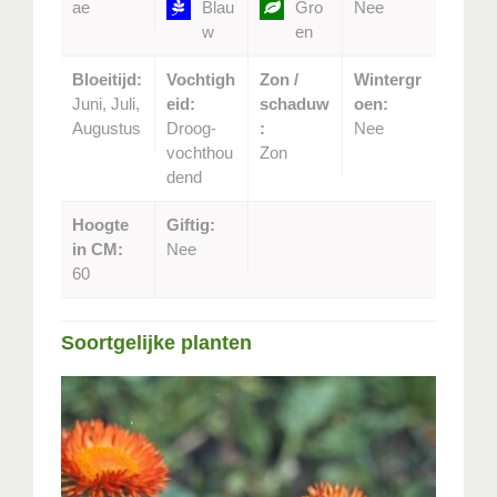
ae
Blau
Gro
Nee
w
en
Bloeitijd:
Vochtigh
Zon /
Wintergr
Juni, Juli,
eid:
schaduw
oen:
Augustus
Droog-
:
Nee
vochthou
Zon
dend
Hoogte
Giftig:
in CM:
Nee
60
Soortgelijke planten