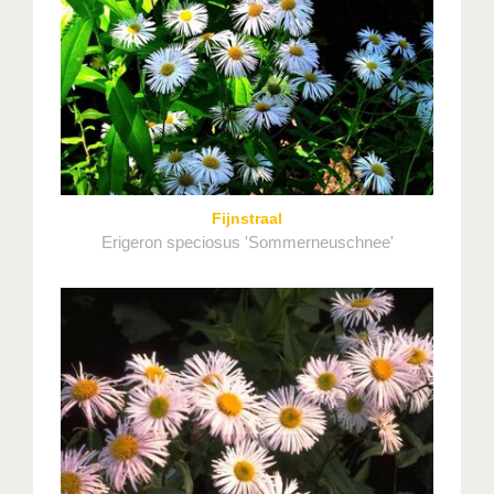
Fijnstraal
Erigeron speciosus 'Sommerneuschnee'