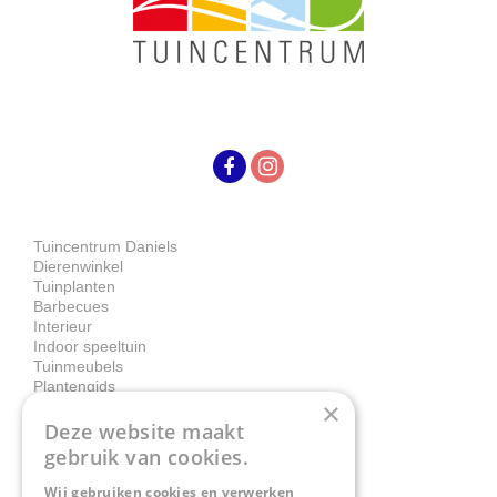
Tuincentrum Daniels
Dierenwinkel
Tuinplanten
Barbecues
Interieur
Indoor speeltuin
Tuinmeubels
Plantengids
×
Deze website maakt
Contact
gebruik van cookies.
Wij gebruiken cookies en verwerken
Tuincentrum Daniëls