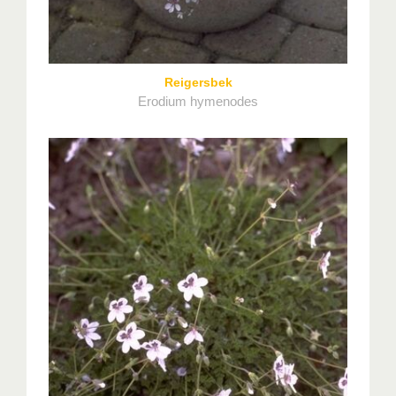
Reigersbek
Erodium hymenodes