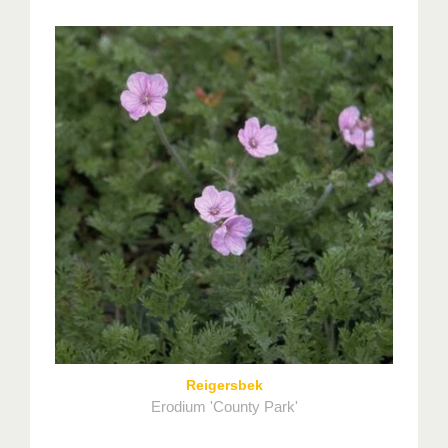
Reigersbek
Erodium 'County Park'