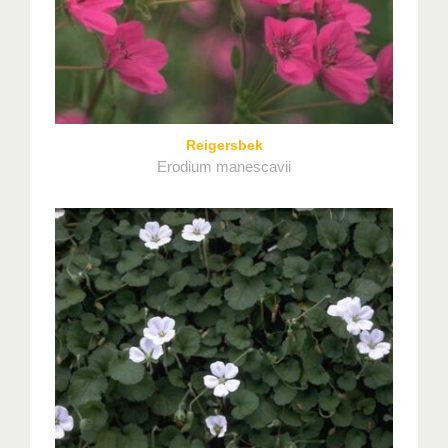
Reigersbek
Erodium manescavii