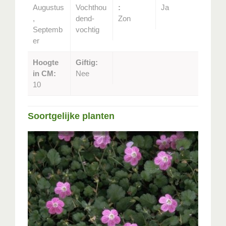
Augustus
Vochthou
:
Ja
,
dend-
Zon
Septemb
vochtig
er
Hoogte
Giftig:
in CM:
Nee
10
Soortgelijke planten