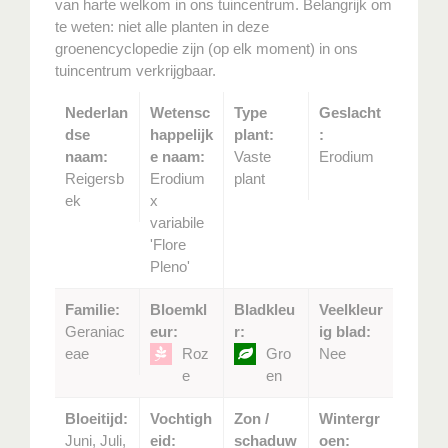
van harte welkom in ons tuincentrum. Belangrijk om
te weten: niet alle planten in deze
groenencyclopedie zijn (op elk moment) in ons
tuincentrum verkrijgbaar.
Nederlan
Wetensc
Type
Geslacht
dse
happelijk
plant:
:
naam:
e naam:
Vaste
Erodium
Reigersb
Erodium
plant
ek
x
variabile
'Flore
Pleno'
Familie:
Bloemkl
Bladkleu
Veelkleur
Geraniac
eur:
r:
ig blad:
eae
Roz
Gro
Nee
e
en
Bloeitijd:
Vochtigh
Zon /
Wintergr
Juni, Juli,
eid:
schaduw
oen: