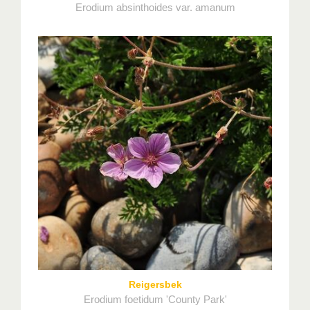
Erodium absinthoides var. amanum
Reigersbek
Erodium foetidum 'County Park'