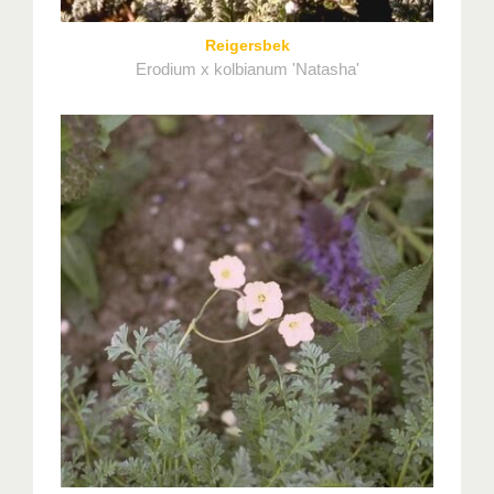
Reigersbek
Erodium x kolbianum 'Natasha'