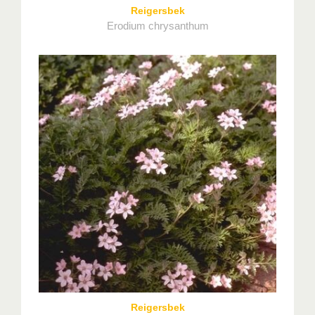
Reigersbek
Erodium chrysanthum
Reigersbek