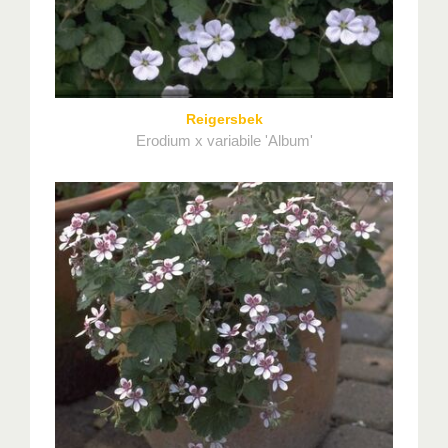
Reigersbek
Erodium x variabile 'Album'