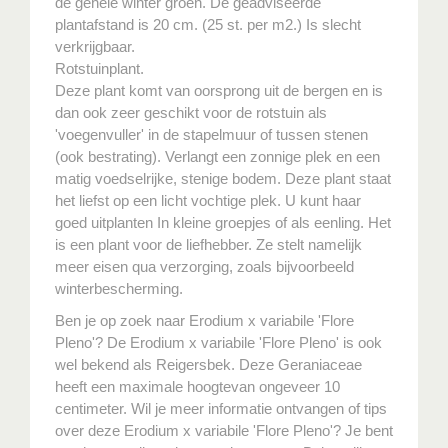
de gehele winter groen. De geadviseerde
plantafstand is 20 cm. (25 st. per m2.) Is slecht
verkrijgbaar.
Rotstuinplant.
Deze plant komt van oorsprong uit de bergen en is
dan ook zeer geschikt voor de rotstuin als
'voegenvuller' in de stapelmuur of tussen stenen
(ook bestrating). Verlangt een zonnige plek en een
matig voedselrijke, stenige bodem. Deze plant staat
het liefst op een licht vochtige plek. U kunt haar
goed uitplanten In kleine groepjes of als eenling. Het
is een plant voor de liefhebber. Ze stelt namelijk
meer eisen qua verzorging, zoals bijvoorbeeld
winterbescherming.
Ben je op zoek naar Erodium x variabile 'Flore
Pleno'? De Erodium x variabile 'Flore Pleno' is ook
wel bekend als Reigersbek. Deze Geraniaceae
heeft een maximale hoogtevan ongeveer 10
centimeter. Wil je meer informatie ontvangen of tips
over deze Erodium x variabile 'Flore Pleno'? Je bent