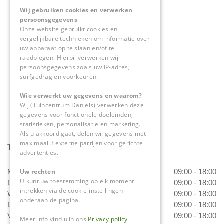
Wij gebruiken cookies en verwerken
Tuincentrum Daniëls
persoonsgegevens
Herkenbosserweg 4
Onze website gebruikt cookies en
vergelijkbare technieken om informatie over
6063 NL Vlodrop
uw apparaat op te slaan en/of te
raadplegen. Hierbij verwerken wij
0475-534298
persoonsgegevens zoals uw IP-adres,
surfgedrag en voorkeuren.
info@tuincentrumdaniels.nl
Wie verwerkt uw gegevens en waarom?
Wij (Tuincentrum Daniëls) verwerken deze
gegevens voor functionele doeleinden,
statistieken, personalisatie en marketing.
Als u akkoord gaat, delen wij gegevens met
maximaal 3 externe partijen voor gerichte
Tuincentrum Daniëls
advertenties.
Uw rechten
Maandag
09:00 - 18:00
U kunt uw toestemming op elk moment
Dinsdag
09:00 - 18:00
intrekken via de cookie-instellingen
Woensdag
09:00 - 18:00
onderaan de pagina.
Donderdag
09:00 - 18:00
Vrijdag
09:00 - 18:00
Meer info vind u in ons
Privacy policy