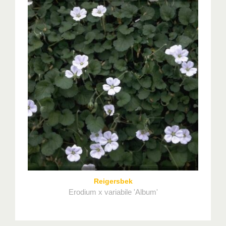
Reigersbek
Erodium x variabile 'Album'