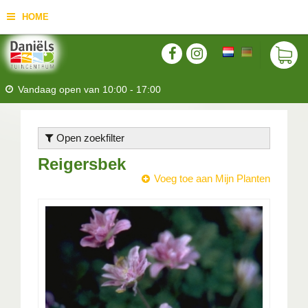
HOME
Vandaag open van
10:00
-
17:00
Open zoekfilter
Reigersbek
Voeg toe aan Mijn Planten