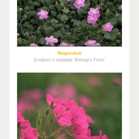
Reigersbek
Erodium x variabile 'Bishop's Form'