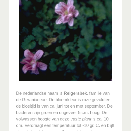
De nederlandse naam is
Reigersbek
, familie van
de Geraniaceae. De bloemkleur is roze gevuld en
de bloeitijd is van ca. juni tot en met september. De
bladeren zijn groen en ongeveer 5 cm. hoog. De
volwassen hoogte van deze
vaste plant
is ca. 10
cm. Verdraagt een temperatuur tot -10 gr. C. en blijft