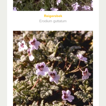
Reigersbek
Erodium guttatum