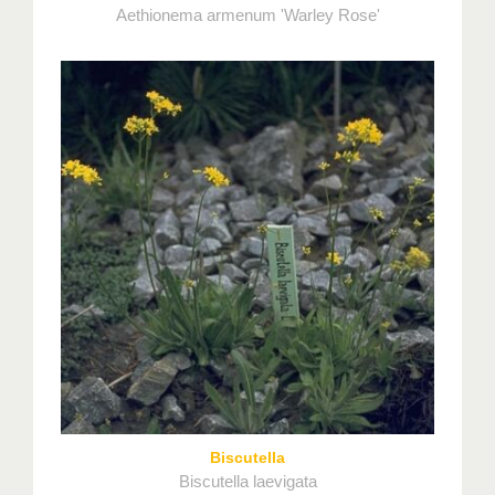
Aethionema armenum 'Warley Rose'
Biscutella
Biscutella laevigata