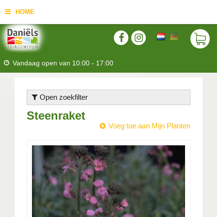
HOME
Vandaag open van
10:00
-
17:00
Open zoekfilter
Steenraket
Voeg toe aan Mijn Planten