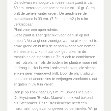
De volwassen hoogte van deze
vaste plant
is ca.
60 cm. Verdraagt een temperatuur tot -10 gr. C. en
blijft de gehele winter groen. De geadviseerde
plantafstand is 33 cm. (7-9 st. per m2.) Is ruim
verkrijgbaar.
Plant voor een open ruimte.
Deze plant is zeer geschikt voor 'de tuin op het
zuiden'. Verlangt een zonnige, warme plek op niet te
arme grond en buiten de schaduwzone van bomen
en heesters. U kunt haar ook gebruiken in de
rotstuin en de stapelmuur. Ze is ook te combineren
met 'rotsplanten' als de bodem ter plaatse maar niet
te droog is. Het is een kortlevende plant, die slechts
enkele jaren waardevol blijft. Door de plant tijdig uit
te zaaien of anderszins te verjongen voorkomt u dat
er gaten in uw tuin vallen.
Ben je op zoek naar Erysimum 'Bowles Mauve'?
De Erysimum 'Bowles Mauve' is ook wel bekend
als Steenraket. Deze Brassicaceae heeft een
maximale hoogtevan ongeveer 60 centimeter. Wil je