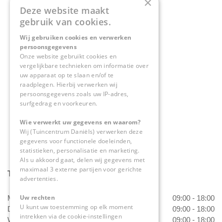
×
Deze website maakt
Contact
gebruik van cookies.
Wij gebruiken cookies en verwerken
Tuincentrum Daniëls
persoonsgegevens
Herkenbosserweg 4
Onze website gebruikt cookies en
vergelijkbare technieken om informatie over
6063 NL Vlodrop
uw apparaat op te slaan en/of te
raadplegen. Hierbij verwerken wij
0475-534298
persoonsgegevens zoals uw IP-adres,
surfgedrag en voorkeuren.
info@tuincentrumdaniels.nl
Wie verwerkt uw gegevens en waarom?
Wij (Tuincentrum Daniëls) verwerken deze
gegevens voor functionele doeleinden,
statistieken, personalisatie en marketing.
Als u akkoord gaat, delen wij gegevens met
maximaal 3 externe partijen voor gerichte
Tuincentrum Daniëls
advertenties.
Uw rechten
Maandag
09:00 - 18:00
U kunt uw toestemming op elk moment
Dinsdag
09:00 - 18:00
intrekken via de cookie-instellingen
Woensdag
09:00 - 18:00