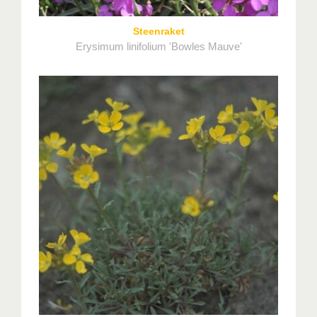
Steenraket
Erysimum linifolium 'Bowles Mauve'