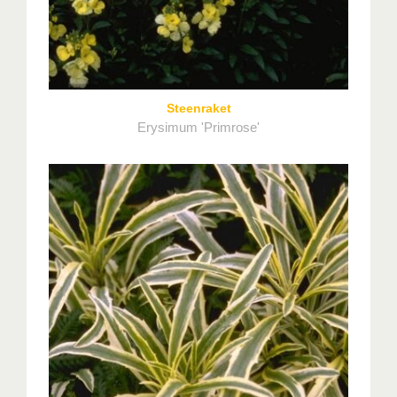
Steenraket
Erysimum 'Primrose'