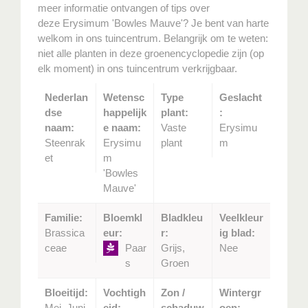
meer informatie ontvangen of tips over
deze Erysimum 'Bowles Mauve'? Je bent van harte
welkom in ons tuincentrum. Belangrijk om te weten:
niet alle planten in deze groenencyclopedie zijn (op
elk moment) in ons tuincentrum verkrijgbaar.
Nederlan
Wetensc
Type
Geslacht
dse
happelijk
plant:
:
naam:
e naam:
Vaste
Erysimu
Steenrak
Erysimu
plant
m
et
m
'Bowles
Mauve'
Familie:
Bloemkl
Bladkleu
Veelkleur
Brassica
eur:
r:
ig blad:
ceae
Paar
Grijs,
Nee
s
Groen
Bloeitijd:
Vochtigh
Zon /
Wintergr
Mei, Juni,
eid:
schaduw
oen: