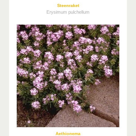
Steenraket
Erysimum pulchellum
Aethionema