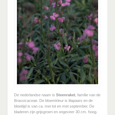
De nederlandse naam is
Steenraket
, familie van de
Brassicaceae. De bloemkleur is lilapaars en de
bloeitijd is van ca. mei tot en met september. De
bladeren zijn grijsgroen en ongeveer 30 cm. hoog.