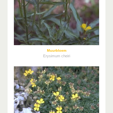
Muurbloem
Erysimum cheiri