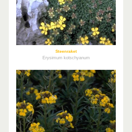
Steenraket
Erysimum kotschyanum