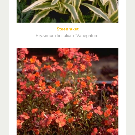
Steenraket
Erysimum linifolium 'Variegatum'