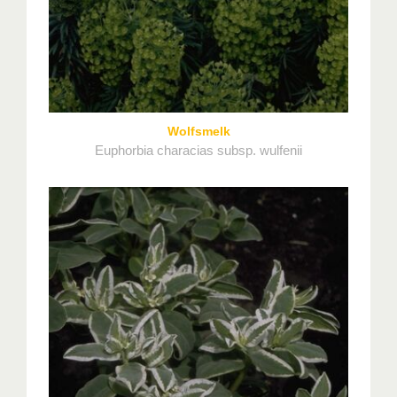
Wolfsmelk
Euphorbia characias subsp. wulfenii