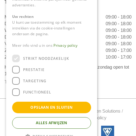
Tuincentrum Daniëls
advertenties.
Uw rechten
Maandag
09:00 - 18:00
U kunt uw toestemming op elk moment
Dinsdag
09:00 - 18:00
intrekken via de cookie-instellingen
Woensdag
09:00 - 18:00
onderaan de pagina.
Donderdag
09:00 - 18:00
Vrijdag
09:00 - 18:00
Meer info vind u in ons
Privacy policy
Zaterdag
09:00 - 17:00
Zondag
10:00 - 17:00
STRIKT NOODZAKELIJK
Het 'Bloemetje van Daniëls' is van dinsdag t/m zondag open tot
PRESTATIE
17.00 uur!
TARGETING
Toon alle openingstijden
FUNCTIONEEL
OPSLAAN EN SLUITEN
Tuincentrum Daniels Copyright 2022 /
Green Solutions
/
Tuincentrum Overzicht
/
Privacy policy
ALLES AFWIJZEN