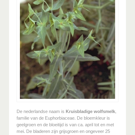
De nederlandse naam is
Kruisbladige wolfsmelk
,
familie van de Euphorbiaceae. De bloemkleur is
geelgroen en de bloeitijd is van ca. april tot en met
mei. De bladeren zijn grijsgroen en ongeveer 25