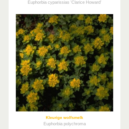
Euphorbia cyparissias 'Clarice Howard'
Kleurige wolfsmelk
Euphorbia polychroma