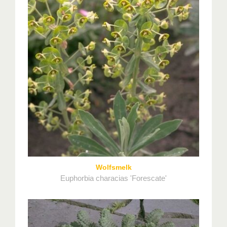
Wolfsmelk
Euphorbia characias 'Forescate'