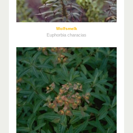
Wolfsmelk
Euphorbia characias