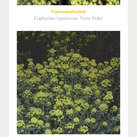
Cipreswolfsmelk
Euphorbia cyparissias 'Fens Ruby'