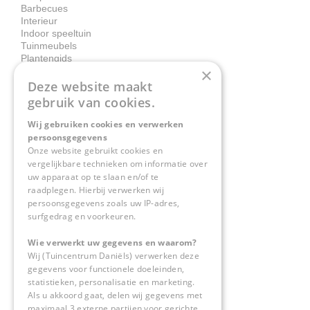
Barbecues
Interieur
Indoor speeltuin
Tuinmeubels
Plantengids
×
Deze website maakt
Contact
gebruik van cookies.
Wij gebruiken cookies en verwerken
Tuincentrum Daniëls
persoonsgegevens
Herkenbosserweg 4
Onze website gebruikt cookies en
vergelijkbare technieken om informatie over
6063 NL Vlodrop
uw apparaat op te slaan en/of te
raadplegen. Hierbij verwerken wij
0475-534298
persoonsgegevens zoals uw IP-adres,
surfgedrag en voorkeuren.
info@tuincentrumdaniels.nl
Wie verwerkt uw gegevens en waarom?
Wij (Tuincentrum Daniëls) verwerken deze
gegevens voor functionele doeleinden,
statistieken, personalisatie en marketing.
Als u akkoord gaat, delen wij gegevens met
maximaal 3 externe partijen voor gerichte