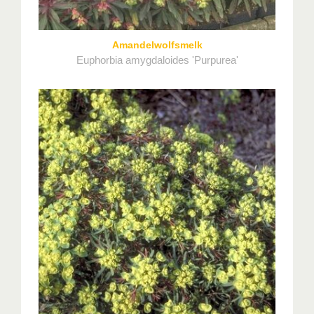
Amandelwolfsmelk
Euphorbia amygdaloides 'Purpurea'