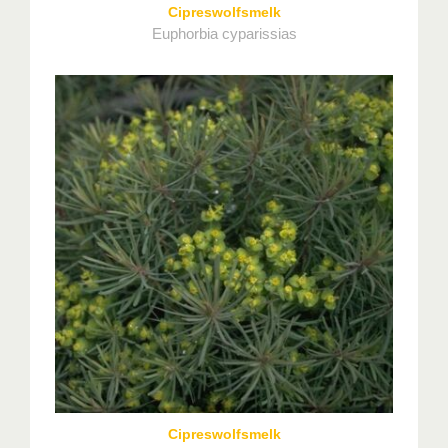
Cipreswolfsmelk
Euphorbia cyparissias
Cipreswolfsmelk