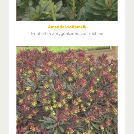
Amandelwolfsmelk
Euphorbia amygdaloides var. robbiae