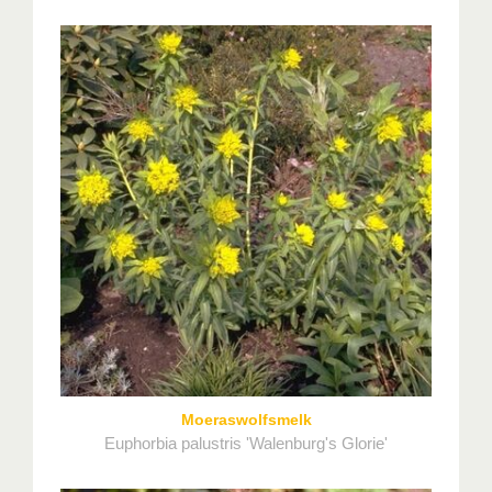
Moeraswolfsmelk
Euphorbia palustris 'Walenburg's Glorie'