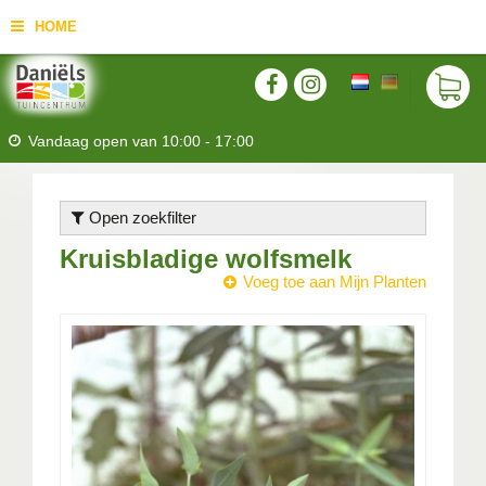
HOME
Vandaag open van
10:00
-
17:00
Open zoekfilter
Kruisbladige wolfsmelk
Voeg toe aan Mijn Planten