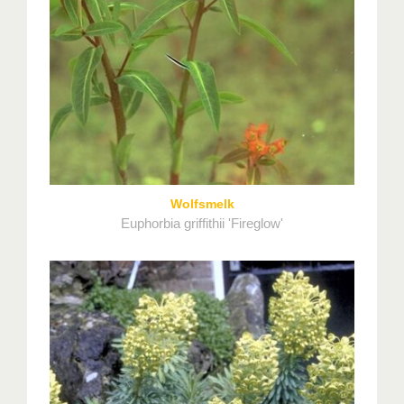
Wolfsmelk
Euphorbia griffithii 'Fireglow'