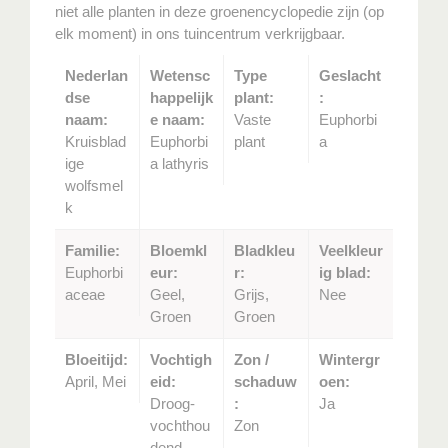
niet alle planten in deze groenencyclopedie zijn (op
elk moment) in ons tuincentrum verkrijgbaar.
Nederlan
Wetensc
Type
Geslacht
dse
happelijk
plant:
:
naam:
e naam:
Vaste
Euphorbi
Kruisblad
Euphorbi
plant
a
ige
a lathyris
wolfsmel
k
Familie:
Bloemkl
Bladkleu
Veelkleur
Euphorbi
eur:
r:
ig blad:
aceae
Geel,
Grijs,
Nee
Groen
Groen
Bloeitijd:
Vochtigh
Zon /
Wintergr
April, Mei
eid:
schaduw
oen:
Droog-
:
Ja
vochthou
Zon
dend