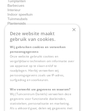
Tuinplanten
Barbecues
Interieur
Indoor speeltuin
Tuinmeubels
Plantengids
×
Deze website maakt
Contact
gebruik van cookies.
Wij gebruiken cookies en verwerken
Tuincentrum Daniëls
persoonsgegevens
Herkenbosserweg 4
Onze website gebruikt cookies en
vergelijkbare technieken om informatie over
6063 NL Vlodrop
uw apparaat op te slaan en/of te
raadplegen. Hierbij verwerken wij
0475-534298
persoonsgegevens zoals uw IP-adres,
surfgedrag en voorkeuren.
info@tuincentrumdaniels.nl
Wie verwerkt uw gegevens en waarom?
Wij (Tuincentrum Daniëls) verwerken deze
gegevens voor functionele doeleinden,
statistieken, personalisatie en marketing.
Als u akkoord gaat, delen wij gegevens met