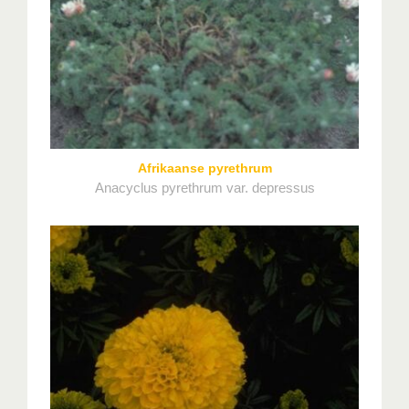
Afrikaanse pyrethrum
Anacyclus pyrethrum var. depressus