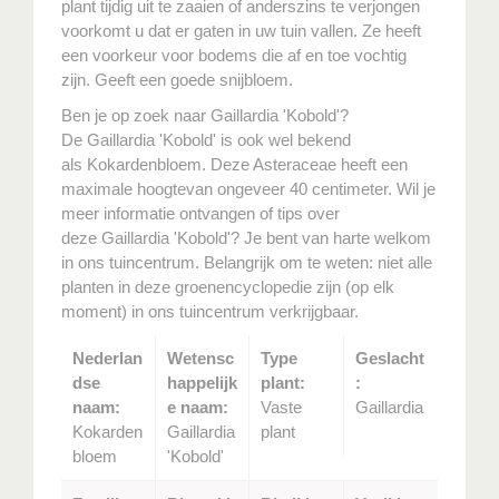
plant tijdig uit te zaaien of anderszins te verjongen
voorkomt u dat er gaten in uw tuin vallen. Ze heeft
een voorkeur voor bodems die af en toe vochtig
zijn. Geeft een goede snijbloem.
Ben je op zoek naar Gaillardia 'Kobold'?
De Gaillardia 'Kobold' is ook wel bekend
als Kokardenbloem. Deze Asteraceae heeft een
maximale hoogtevan ongeveer 40 centimeter. Wil je
meer informatie ontvangen of tips over
deze Gaillardia 'Kobold'? Je bent van harte welkom
in ons tuincentrum. Belangrijk om te weten: niet alle
planten in deze groenencyclopedie zijn (op elk
moment) in ons tuincentrum verkrijgbaar.
Nederlan
Wetensc
Type
Geslacht
dse
happelijk
plant:
:
naam:
e naam:
Vaste
Gaillardia
Kokarden
Gaillardia
plant
bloem
'Kobold'