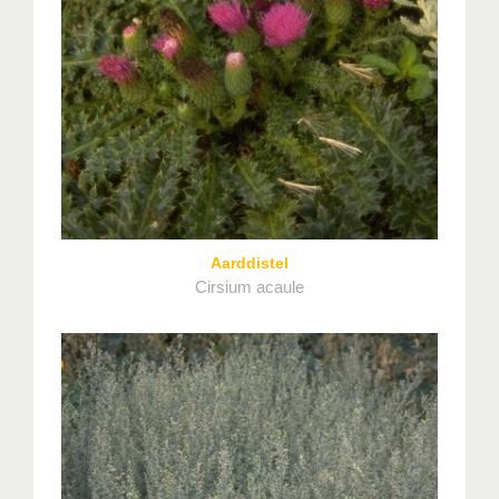
Aarddistel
Cirsium acaule