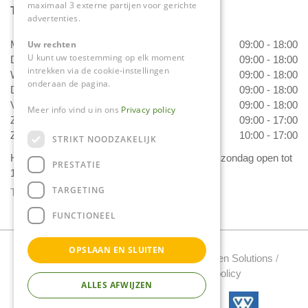
maximaal 3 externe partijen voor gerichte
Tuincentrum Daniëls
advertenties.
Maandag
09:00 - 18:00
Uw rechten
U kunt uw toestemming op elk moment
Dinsdag
09:00 - 18:00
intrekken via de cookie-instellingen
Woensdag
09:00 - 18:00
onderaan de pagina.
Donderdag
09:00 - 18:00
Vrijdag
09:00 - 18:00
Meer info vind u in ons
Privacy policy
Zaterdag
09:00 - 17:00
Zondag
10:00 - 17:00
STRIKT NOODZAKELIJK
Het 'Bloemetje van Daniëls' is van dinsdag t/m zondag open tot
PRESTATIE
17.00 uur!
TARGETING
Toon alle openingstijden
FUNCTIONEEL
OPSLAAN EN SLUITEN
Tuincentrum Daniels Copyright 2022 /
Green Solutions
/
Tuincentrum Overzicht
/
Privacy policy
ALLES AFWIJZEN