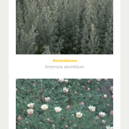
Absintalsem
Artemisia absinthium