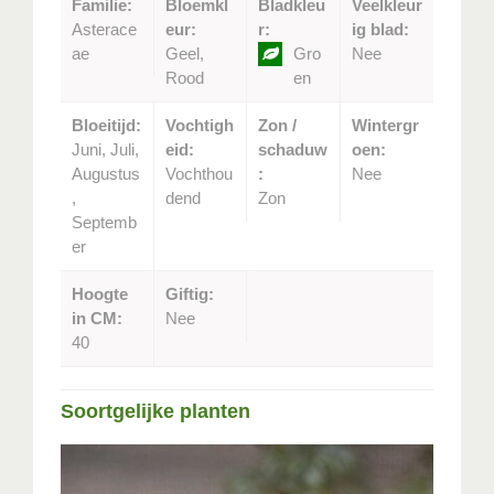
Familie:
Bloemkl
Bladkleu
Veelkleur
Asterace
eur:
r:
ig blad:
ae
Geel,
Gro
Nee
Rood
en
Bloeitijd:
Vochtigh
Zon /
Wintergr
Juni, Juli,
eid:
schaduw
oen:
Augustus
Vochthou
:
Nee
,
dend
Zon
Septemb
er
Hoogte
Giftig:
in CM:
Nee
40
Soortgelijke planten