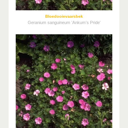
Bloedooievaarsbek
Geranium sanguineum 'Ankum's Pride'