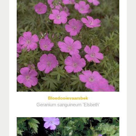
Bloedooievaarsbek
Geranium sanguineum 'Elsbeth'