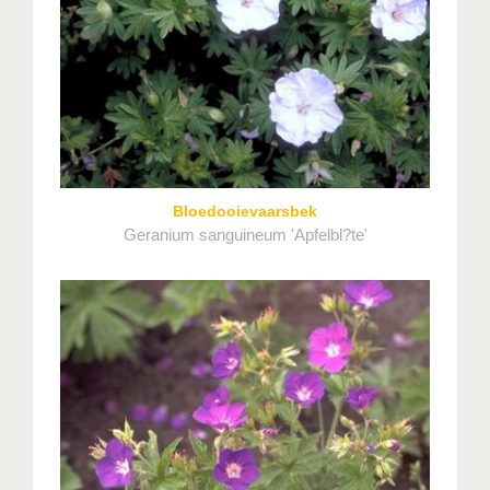
Bloedooievaarsbek
Geranium sanguineum 'Apfelbl?te'