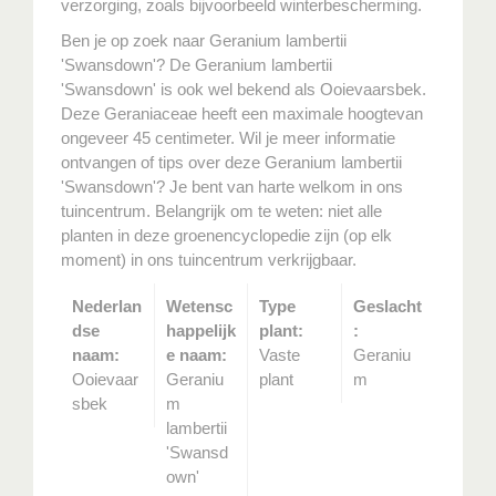
verzorging, zoals bijvoorbeeld winterbescherming.
Ben je op zoek naar Geranium lambertii
'Swansdown'? De Geranium lambertii
'Swansdown' is ook wel bekend als Ooievaarsbek.
Deze Geraniaceae heeft een maximale hoogtevan
ongeveer 45 centimeter. Wil je meer informatie
ontvangen of tips over deze Geranium lambertii
'Swansdown'? Je bent van harte welkom in ons
tuincentrum. Belangrijk om te weten: niet alle
planten in deze groenencyclopedie zijn (op elk
moment) in ons tuincentrum verkrijgbaar.
Nederlan
Wetensc
Type
Geslacht
dse
happelijk
plant:
:
naam:
e naam:
Vaste
Geraniu
Ooievaar
Geraniu
plant
m
sbek
m
lambertii
'Swansd
own'