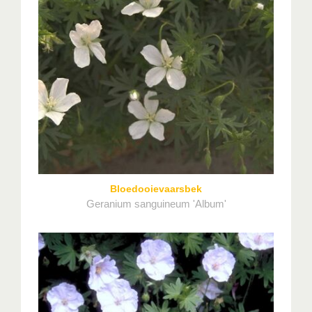
Bloedooievaarsbek
Geranium sanguineum 'Album'