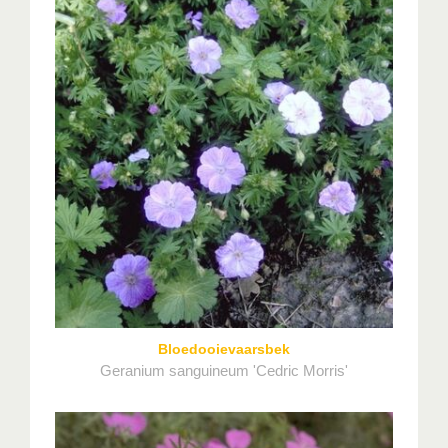
Bloedooievaarsbek
Geranium sanguineum 'Cedric Morris'