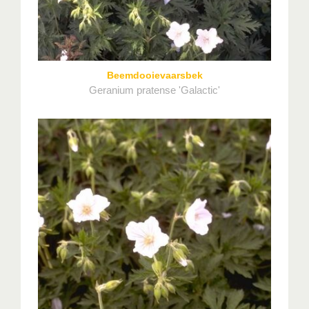
Beemdooievaarsbek
Geranium pratense 'Galactic'