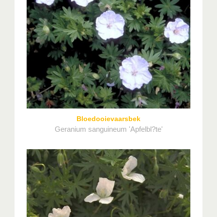
Bloedooievaarsbek
Geranium sanguineum 'Apfelbl?te'