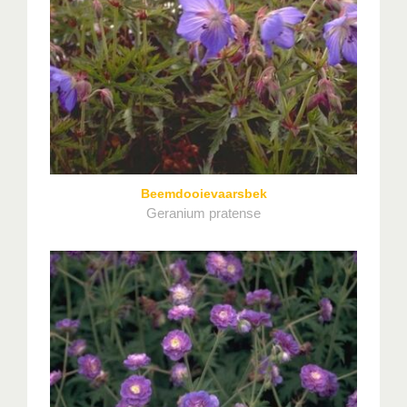
Beemdooievaarsbek
Geranium pratense