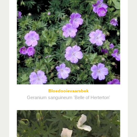
Bloedooievaarsbek
Geranium sanguineum 'Belle of Herterton'