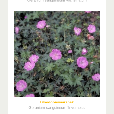
Geranium sanguineum var. striatum
Bloedooievaarsbek
Geranium sanguineum 'Inverness'