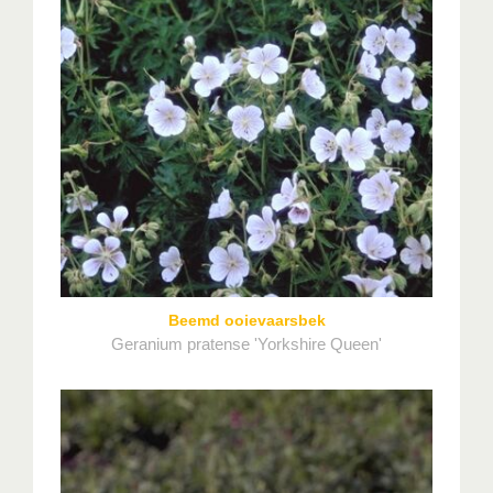
Beemd ooievaarsbek
Geranium pratense 'Yorkshire Queen'