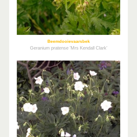
Beemdooievaarsbek
Geranium pratense 'Mrs Kendall Clark'