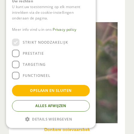
Uw rechten
Donkere ooievaarsbek
U kunt uw toestemming op elk moment
Geranium phaeum
intrekken via de cookie-instellingen
onderaan de pagina.
Meer info vind u in ons
Privacy policy
STRIKT NOODZAKELIJK
PRESTATIE
TARGETING
FUNCTIONEEL
OPSLAAN EN SLUITEN
ALLES AFWIJZEN
DETAILS WEERGEVEN
Donkere ooievaarsbek