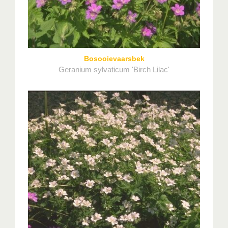
Bosooievaarsbek
Geranium sylvaticum 'Birch Lilac'