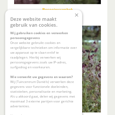
Bosooievaarsbek
×
Geranium sylvaticum 'Silva'
Deze website maakt
gebruik van cookies.
Wij gebruiken cookies en verwerken
persoonsgegevens
Onze website gebruikt cookies en
vergelijkbare technieken om informatie over
uw apparaat op te slaan en/of te
raadplegen. Hierbij verwerken wij
persoonsgegevens zoals uw IP-adres,
surfgedrag en voorkeuren.
Wie verwerkt uw gegevens en waarom?
Wij (Tuincentrum Daniëls) verwerken deze
gegevens voor functionele doeleinden,
statistieken, personalisatie en marketing.
Als u akkoord gaat, delen wij gegevens met
maximaal 3 externe partijen voor gerichte
advertenties.