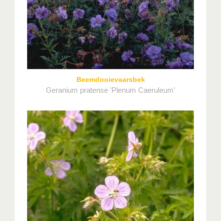
Beemdooievaarsbek
Geranium pratense 'Plenum Caeruleum'