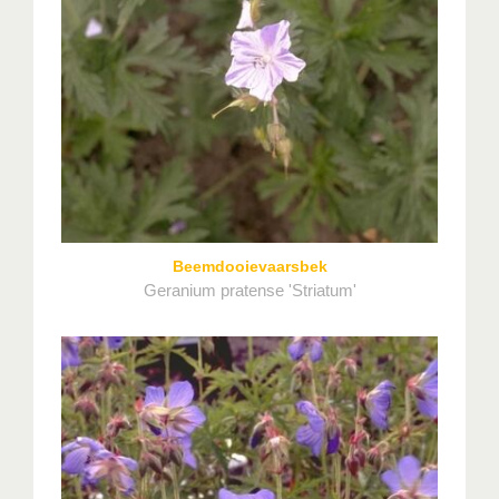
Beemdooievaarsbek
Geranium pratense 'Striatum'