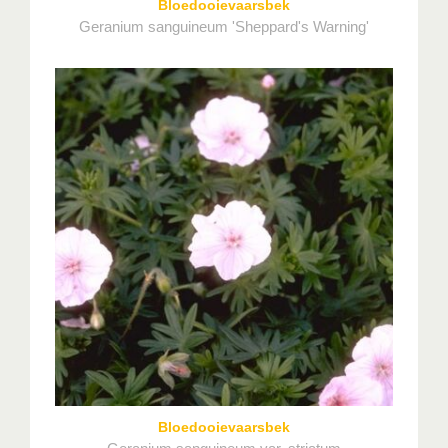
Bloedooievaarsbek
Geranium sanguineum 'Sheppard's Warning'
Bloedooievaarsbek