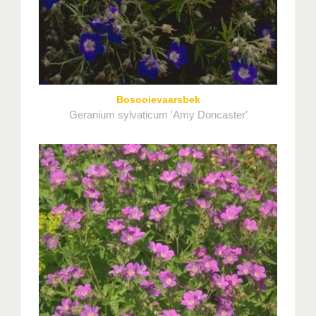
Bosooievaarsbek
Geranium sylvaticum 'Amy Doncaster'