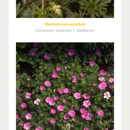
Beemdooievaarsbek
Geranium pratense f. albiflorum