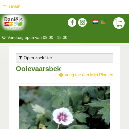
HOME
Vandaag open van
09:00
-
18:00
Open zoekfilter
Ooievaarsbek
Voeg toe aan Mijn Planten