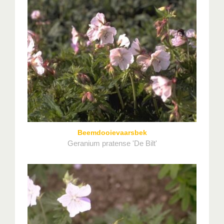
Beemdooievaarsbek
Geranium pratense 'De Bilt'