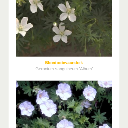
Bloedooievaarsbek
Geranium sanguineum 'Album'