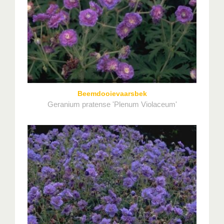
Beemdooievaarsbek
Geranium pratense 'Plenum Violaceum'