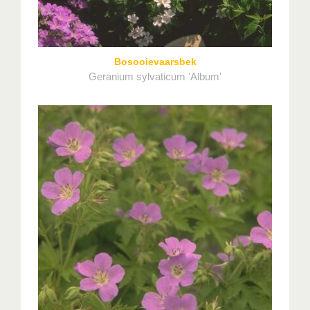
Bosooievaarsbek
Geranium sylvaticum 'Album'