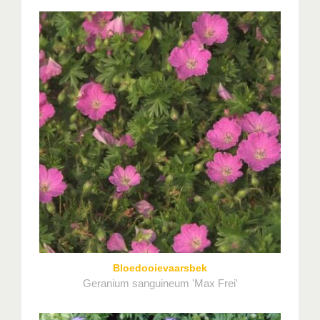
Bloedooievaarsbek
Geranium sanguineum 'Max Frei'