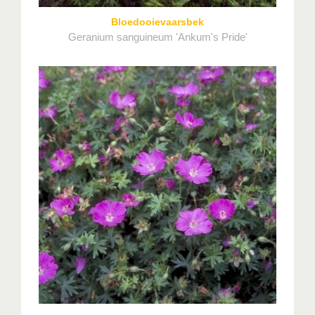
Bloedooievaarsbek
Geranium sanguineum 'Ankum's Pride'