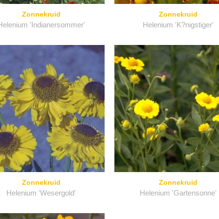
Zonnekruid
Zonnekruid
Helenium 'Indianersommer'
Helenium 'K?nigstiger'
Zonnekruid
Zonnekruid
Helenium 'Wesergold'
Helenium 'Gartensonne'