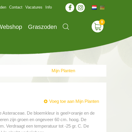
jden
Contact
Vacatures
Info
 Webshop
Graszoden
Mijn Planten
Voeg toe aan Mijn Planten
de Asteraceae. De bloemkleur is geel+oranje en de
laderen zijn groen en ongeveer 60 cm. hoog. De
m. Verdraagt een temperatuur tot -25 gr. C. De