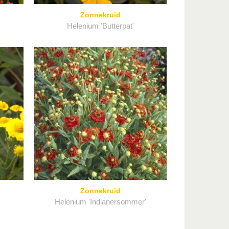
Zonnekruid
Helenium 'Butterpat'
Zonnekruid
Helenium 'Indianersommer'