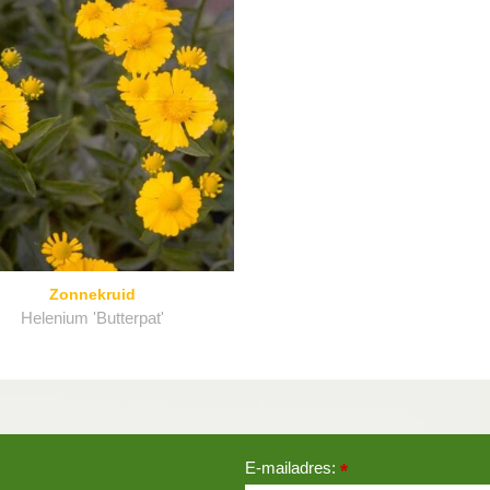
Zonnekruid
Helenium 'Butterpat'
E-mailadres:
*