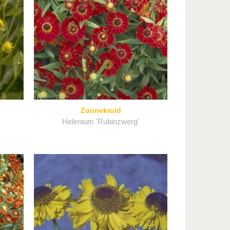
Zonnekruid
'
Helenium 'Rubinzwerg'