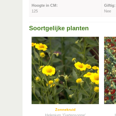
Hoogte in CM:
Giftig:
125
Nee
Soortgelijke planten
Zonnekruid
Helenium 'Gartensonne'