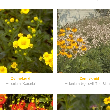
Zonnekruid
Zonnekruid
Helenium 'Kanaria'
Helenium bigelovii 'The Bish