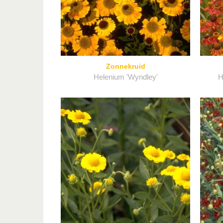
Zonnekruid
Helenium 'Wyndley'
H