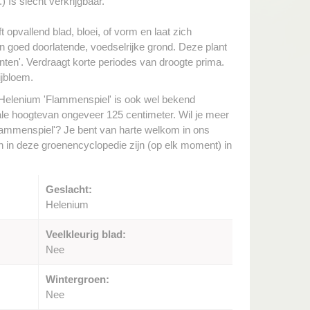
 Is slecht verkrijgbaar.
t opvallend blad, bloei, of vorm en laat zich
 goed doorlatende, voedselrijke grond. Deze plant
nten'. Verdraagt korte periodes van droogte prima.
ijbloem.
Helenium 'Flammenspiel' is ook wel bekend
le hoogtevan ongeveer 125 centimeter. Wil je meer
Flammenspiel'? Je bent van harte welkom in ons
en in deze groenencyclopedie zijn (op elk moment) in
Geslacht:
Helenium
Veelkleurig blad:
Nee
Wintergroen:
Nee