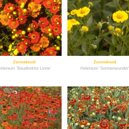
Zonnekruid
Zonnekruid
elenium 'Baudirektor Linne'
Helenium 'Sonnenwunder