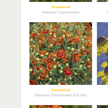
Zonnekruid
Helenium 'Gartensonne'
Zonnekruid
Helenium 'Flammendes K?tchen'