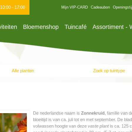
10:00
-
17:00
Mijn VIP-CARD
Cadeaubon
Openingsti
viteiten
Bloemenshop
Tuincafé
Assortiment -
Alle planten
Zoek op tuintype
De nederlandse naam is
Zonnekruid
, familie van 
bloeitijd is van ca. juli tot en met september. De b
volwassen hoogte van deze
vaste plant
is ca. 125 c