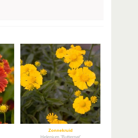
Zonnekruid
Helenium 'Butterpat'