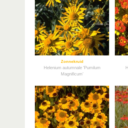
Zonnekruid
Helenium autumnale 'Pumilum
H
Magnificum'