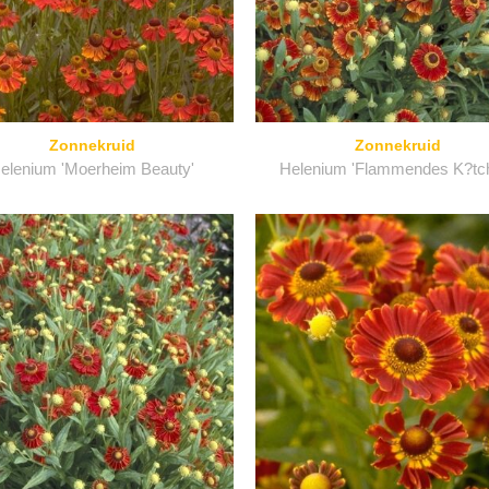
Zonnekruid
Zonnekruid
elenium 'Moerheim Beauty'
Helenium 'Flammendes K?tc