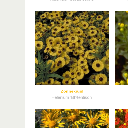
Zonnekruid
Helenium 'Bl?tentisch'