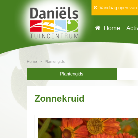
Vandaag open van
Home
Acti
Home
>
Plantengids
Plantengids
Zonnekruid