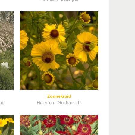
Zonnekruid
op'
Helenium 'Goldrausch'