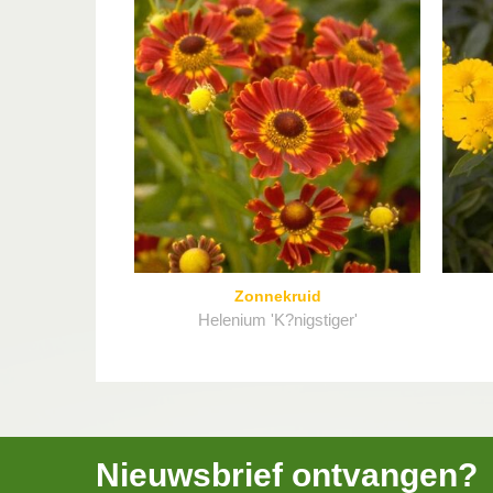
Zonnekruid
Helenium 'K?nigstiger'
Nieuwsbrief ontvangen?