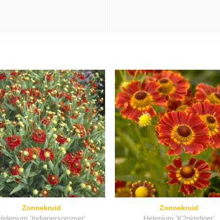
Zonnekruid
Zonnekruid
Helenium 'Indianersommer'
Helenium 'K?nigstiger'