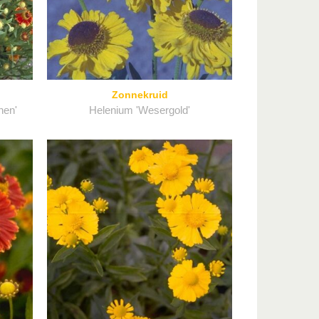
Zonnekruid
hen'
Helenium 'Wesergold'