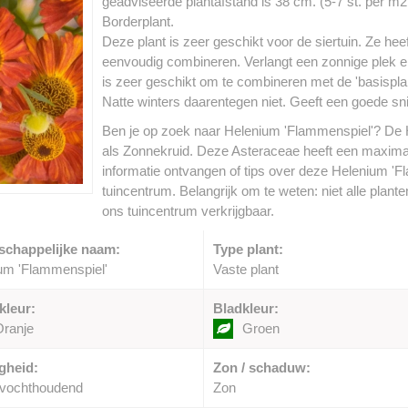
geadviseerde plantafstand is 38 cm. (5-7 st. per m2.)
Borderplant.
Deze plant is zeer geschikt voor de siertuin. Ze heef
eenvoudig combineren. Verlangt een zonnige plek en
is zeer geschikt om te combineren met de 'basispla
Natte winters daarentegen niet. Geeft een goede sn
Ben je op zoek naar Helenium 'Flammenspiel'? De 
als Zonnekruid. Deze Asteraceae heeft een maxima
informatie ontvangen of tips over deze Helenium '
tuincentrum. Belangrijk om te weten: niet alle plant
ons tuincentrum verkrijgbaar.
schappelijke naam:
Type plant:
um 'Flammenspiel'
Vaste plant
kleur:
Bladkleur:
Oranje
Groen
gheid:
Zon / schaduw:
vochthoudend
Zon