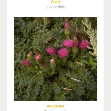
Alant
Inula ensifolia
Aarddistel