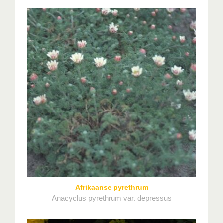
Afrikaanse pyrethrum
Anacyclus pyrethrum var. depressus