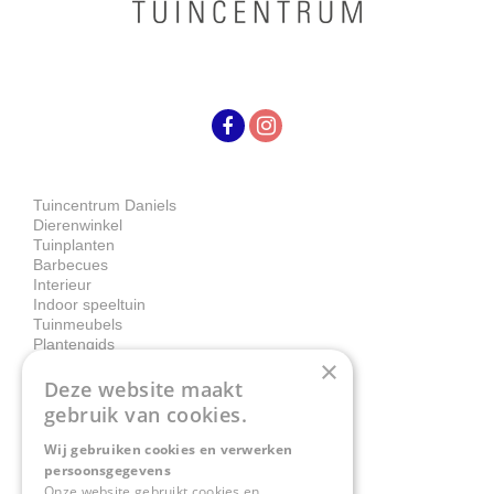
Tuincentrum Daniels
Dierenwinkel
Tuinplanten
Barbecues
Interieur
Indoor speeltuin
Tuinmeubels
Plantengids
×
Deze website maakt
Contact
gebruik van cookies.
Wij gebruiken cookies en verwerken
Tuincentrum Daniëls
persoonsgegevens
Herkenbosserweg 4
Onze website gebruikt cookies en