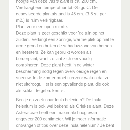
hoogte van deze
vaste plant
is ca. 200 cm.
Verdraagt een temperatuur tot -25 gr. C. De
geadviseerde plantafstand is 45 cm. (3-5 st. per
m2.) Is ruim verkrijgbaar.
Plant voor een open ruimte.
Deze plant is zeer geschikt voor 'de tuin op het
zuiden'. Verlangt een zonnige, warme plek op niet te
arme grond en buiten de schaduwzone van bomen
en heesters. Ze kan gebruikt worden als
borderplant, want ze laat zich eenvoudig
combineren. Deze plant heeft in de winter
bescherming nodig tegen overvloedige regen en
sneeuw. In de zomer moet u ervoor waken dat ze
niet uitdroogt. Het is een opvallende plant, die ook
als solitair te gebruiken is.
Ben je op zoek naar Inula helenium? De Inula
helenium is ook wel bekend als Griekse alant. Deze
Asteraceae heeft een maximale hoogtevan
ongeveer 200 centimeter. Wil je meer informatie
ontvangen of tips over deze Inula helenium? Je bent