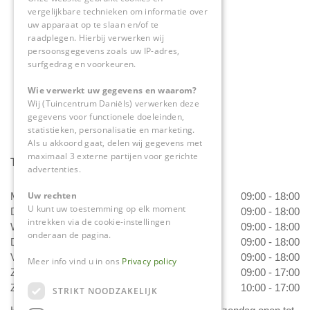
vergelijkbare technieken om informatie over
6063 NL Vlodrop
uw apparaat op te slaan en/of te
raadplegen. Hierbij verwerken wij
0475-534298
persoonsgegevens zoals uw IP-adres,
surfgedrag en voorkeuren.
info@tuincentrumdaniels.nl
Wie verwerkt uw gegevens en waarom?
Wij (Tuincentrum Daniëls) verwerken deze
gegevens voor functionele doeleinden,
statistieken, personalisatie en marketing.
Als u akkoord gaat, delen wij gegevens met
maximaal 3 externe partijen voor gerichte
Tuincentrum Daniëls
advertenties.
Uw rechten
Maandag
09:00 - 18:00
U kunt uw toestemming op elk moment
Dinsdag
09:00 - 18:00
intrekken via de cookie-instellingen
Woensdag
09:00 - 18:00
onderaan de pagina.
Donderdag
09:00 - 18:00
Vrijdag
09:00 - 18:00
Meer info vind u in ons
Privacy policy
Zaterdag
09:00 - 17:00
Zondag
10:00 - 17:00
STRIKT NOODZAKELIJK