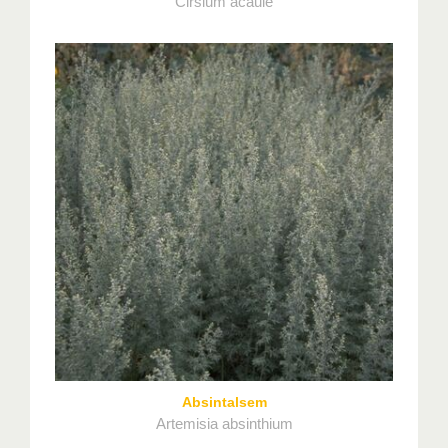
Cirsium acaule
Absintalsem
Artemisia absinthium