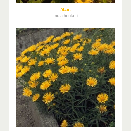
Alant
Inula hookeri