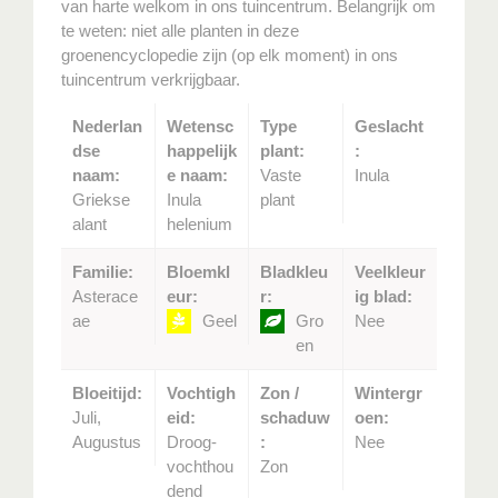
van harte welkom in ons tuincentrum. Belangrijk om
te weten: niet alle planten in deze
groenencyclopedie zijn (op elk moment) in ons
tuincentrum verkrijgbaar.
Nederlan
Wetensc
Type
Geslacht
dse
happelijk
plant:
:
naam:
e naam:
Vaste
Inula
Griekse
Inula
plant
alant
helenium
Familie:
Bloemkl
Bladkleu
Veelkleur
Asterace
eur:
r:
ig blad:
ae
Geel
Gro
Nee
en
Bloeitijd:
Vochtigh
Zon /
Wintergr
Juli,
eid:
schaduw
oen:
Augustus
Droog-
:
Nee
vochthou
Zon
dend