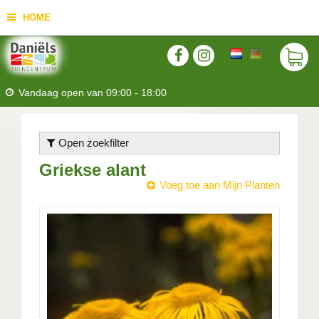
HOME
Vandaag open van
09:00
-
18:00
Open zoekfilter
Griekse alant
Voeg toe aan Mijn Planten