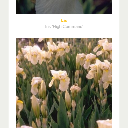
Lis
Iris 'High Command'