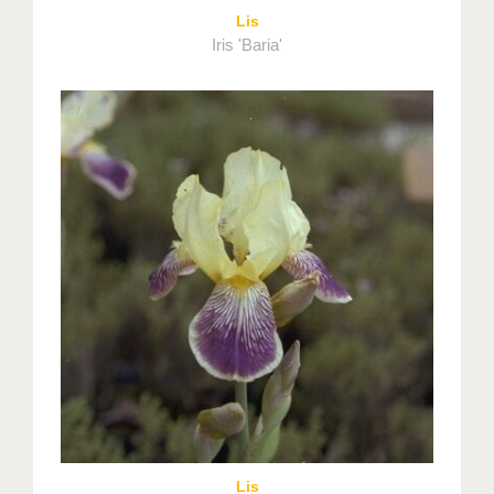
Lis
Iris 'Baria'
Lis