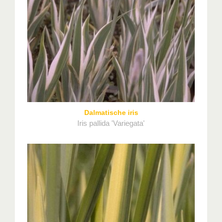
Dalmatische iris
Iris pallida 'Variegata'