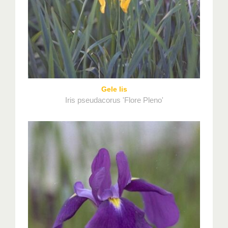
Gele lis
Iris pseudacorus 'Flore Pleno'