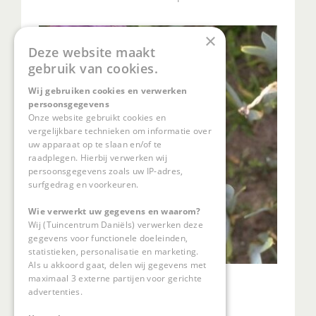
×
Deze website maakt
gebruik van cookies.
Wij gebruiken cookies en verwerken
persoonsgegevens
Onze website gebruikt cookies en
vergelijkbare technieken om informatie over
uw apparaat op te slaan en/of te
raadplegen. Hierbij verwerken wij
persoonsgegevens zoals uw IP-adres,
surfgedrag en voorkeuren.
Wie verwerkt uw gegevens en waarom?
Wij (Tuincentrum Daniëls) verwerken deze
gegevens voor functionele doeleinden,
statistieken, personalisatie en marketing.
Als u akkoord gaat, delen wij gegevens met
maximaal 3 externe partijen voor gerichte
Lis
advertenties.
Iris 'Little Vanessa'