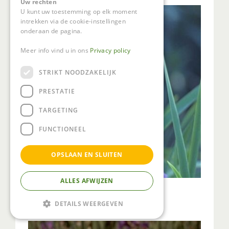
Uw rechten
U kunt uw toestemming op elk moment
intrekken via de cookie-instellingen
onderaan de pagina.
Meer info vind u in ons
Privacy policy
STRIKT NOODZAKELIJK
PRESTATIE
TARGETING
FUNCTIONEEL
OPSLAAN EN SLUITEN
ALLES AFWIJZEN
Lis
Iris 'Perry's Blue'
DETAILS WEERGEVEN