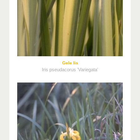
Gele lis
Iris pseudacorus 'Variegata'