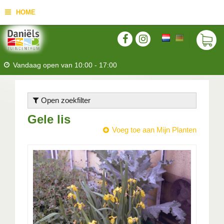
HOME
Vandaag open van
10:00
-
17:00
Open zoekfilter
Gele lis
Voeg toe aan Mijn Planten