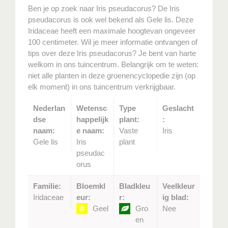
Ben je op zoek naar Iris pseudacorus? De Iris
pseudacorus is ook wel bekend als Gele lis. Deze
Iridaceae heeft een maximale hoogtevan ongeveer
100 centimeter. Wil je meer informatie ontvangen of
tips over deze Iris pseudacorus? Je bent van harte
welkom in ons tuincentrum. Belangrijk om te weten:
niet alle planten in deze groenencyclopedie zijn (op
elk moment) in ons tuincentrum verkrijgbaar.
Nederlan
Wetensc
Type
Geslacht
dse
happelijk
plant:
:
naam:
e naam:
Vaste
Iris
Gele lis
Iris
plant
pseudac
orus
Familie:
Bloemkl
Bladkleu
Veelkleur
Iridaceae
eur:
r:
ig blad:
Geel
Gro
Nee
en