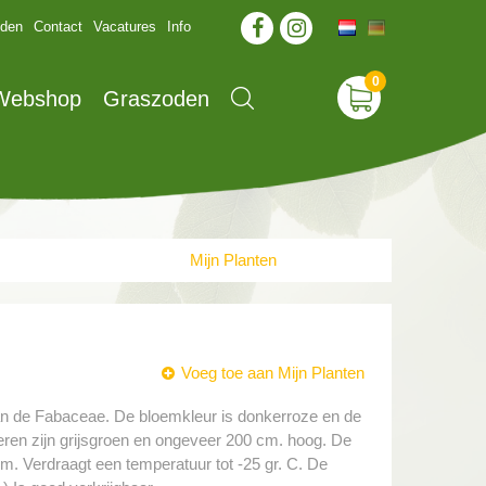
jden
Contact
Vacatures
Info
 Webshop
Graszoden
Mijn Planten
Voeg toe aan Mijn Planten
van de Fabaceae. De bloemkleur is donkerroze en de
aderen zijn grijsgroen en ongeveer 200 cm. hoog. De
m. Verdraagt een temperatuur tot -25 gr. C. De