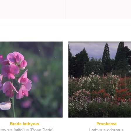
Brede lathyrus
Pronkerwt
thyrus latifolius 'Rosa Perle'
Lathyrus odoratus