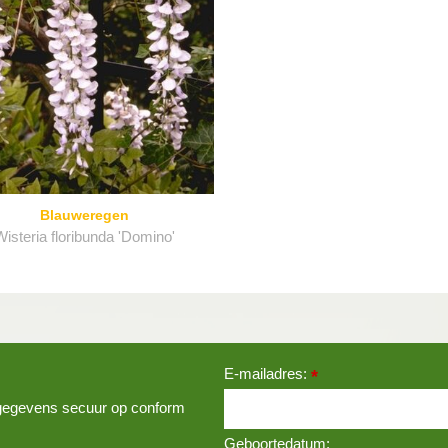
Blauweregen
isteria floribunda 'Domino'
E-mailadres:
*
w gegevens secuur op conform
Geboortedatum: