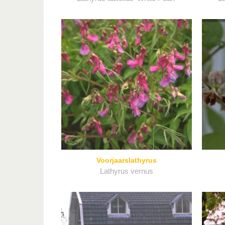
Voorjaarslathyrus
Lathyrus vernus