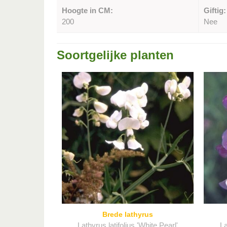
Hoogte in CM:
Giftig:
200
Nee
Soortgelijke planten
Brede lathyrus
Lathyrus latifolius 'White Pearl'
La