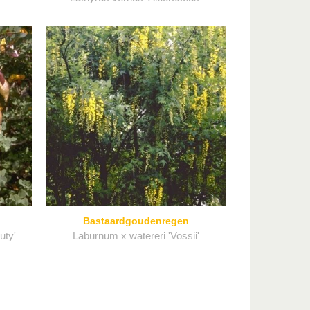
Bastaardgoudenregen
uty'
Laburnum x watereri 'Vossii'