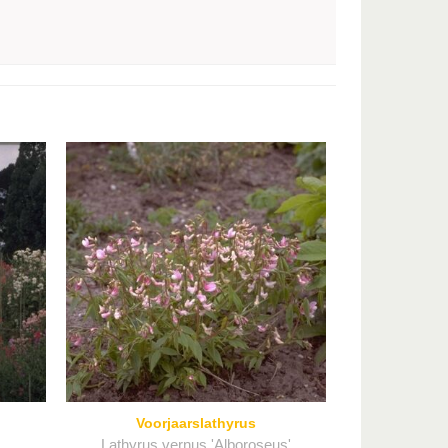
Voorjaarslathyrus
Lathyrus vernus 'Alboroseus'