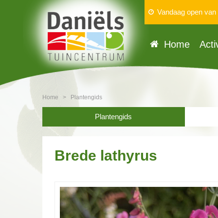
Vandaag open van
Home
Acti
Home
>
Plantengids
Plantengids
Brede lathyrus