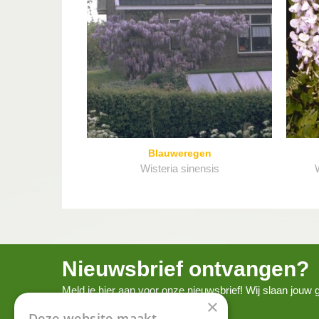
Blauweregen
Wisteria sinensis
W
Nieuwsbrief ontvangen?
Meld je hier aan voor onze nieuwsbrief! Wij slaan jou
×
onze
privacy policy.
Deze website maakt