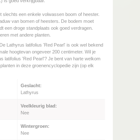
) Is goed verkrijgbaar.
met slechts een enkele volwassen boom of heester.
schaduw van bomen of heesters. De bodem moet
ordt een droge standplaats ook goed verdragen.
neren met andere planten.
 De Lathyrus latifolius 'Red Pearl' is ook wel bekend
ale hoogtevan ongeveer 200 centimeter. Wil je
s latifolius 'Red Pearl'? Je bent van harte welkom
e planten in deze groenencyclopedie zijn (op elk
Geslacht:
Lathyrus
Veelkleurig blad:
Nee
Wintergroen:
Nee