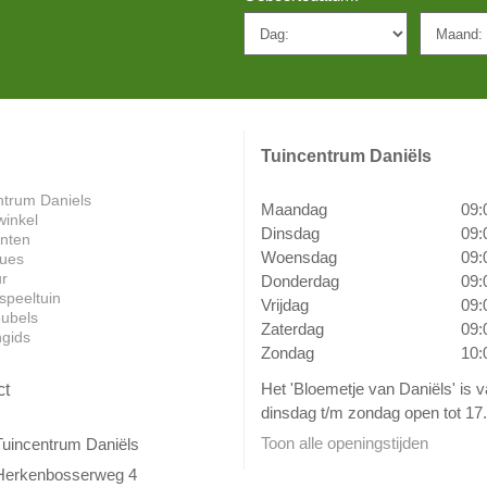
Tuincentrum Daniëls
ntrum Daniels
Maandag
09:
winkel
Dinsdag
09:
anten
Woensdag
09:
ues
ur
Donderdag
09:
speeltuin
Vrijdag
09:
ubels
Zaterdag
09:
ngids
Zondag
10:
Het 'Bloemetje van Daniëls' is 
ct
dinsdag t/m zondag open tot 17.
Toon alle openingstijden
Tuincentrum Daniëls
Herkenbosserweg 4