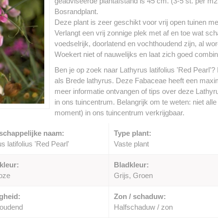
geadviseerde plantafstand is 45 cm. (3-5 st. per m2.
Bosrandplant.
Deze plant is zeer geschikt voor vrij open tuinen 
Verlangt een vrij zonnige plek met af en toe wat 
voedselrijk, doorlatend en vochthoudend zijn, al w
Woekert niet of nauwelijks en laat zich goed combi
Ben je op zoek naar Lathyrus latifolius 'Red Pearl'?
als Brede lathyrus. Deze Fabaceae heeft een maxim
meer informatie ontvangen of tips over deze Lathyru
in ons tuincentrum. Belangrijk om te weten: niet all
moment) in ons tuincentrum verkrijgbaar.
schappelijke naam:
Type plant:
s latifolius 'Red Pearl'
Vaste plant
kleur:
Bladkleur:
oze
Grijs, Groen
gheid:
Zon / schaduw:
houdend
Halfschaduw / zon