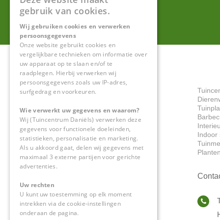
gebruik van cookies.
Wij gebruiken cookies en verwerken
persoonsgegevens
Onze website gebruikt cookies en
vergelijkbare technieken om informatie over
uw apparaat op te slaan en/of te
raadplegen. Hierbij verwerken wij
persoonsgegevens zoals uw IP-adres,
Tuince
surfgedrag en voorkeuren.
Dieren
Tuinpl
Wie verwerkt uw gegevens en waarom?
Barbec
Wij (Tuincentrum Daniëls) verwerken deze
Interie
gegevens voor functionele doeleinden,
Indoor 
statistieken, personalisatie en marketing.
Tuinme
Als u akkoord gaat, delen wij gegevens met
Plante
maximaal 3 externe partijen voor gerichte
advertenties.
Conta
Uw rechten
U kunt uw toestemming op elk moment
intrekken via de cookie-instellingen
onderaan de pagina.