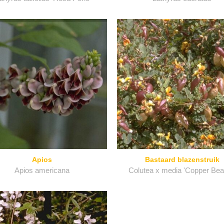
Apios
Bastaard blazenstruik
Apios americana
Colutea x media 'Copper Bea