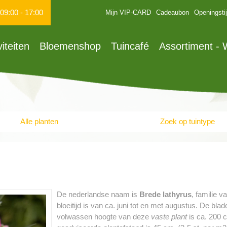
09:00
-
17:00
Mijn VIP-CARD
Cadeaubon
Openingsti
viteiten
Bloemenshop
Tuincafé
Assortiment -
Alle planten
Zoek op tuintype
De nederlandse naam is
Brede lathyrus
, familie 
bloeitijd is van ca. juni tot en met augustus. De bl
volwassen hoogte van deze
vaste plant
is ca. 200 c