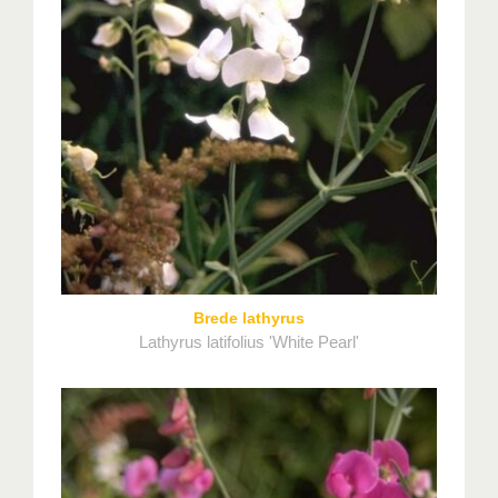
Brede lathyrus
Lathyrus latifolius 'White Pearl'