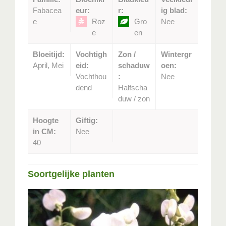
Fabacea
eur:
r:
ig blad:
e
Roz
Gro
Nee
e
en
Bloeitijd:
Vochtigh
Zon /
Wintergr
April, Mei
eid:
schaduw
oen:
Vochthou
:
Nee
dend
Halfscha
duw / zon
Hoogte
Giftig:
in CM:
Nee
40
Soortgelijke planten