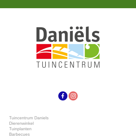
Tuincentrum Daniels
Dierenwinkel
Tuinplanten
Barbecues