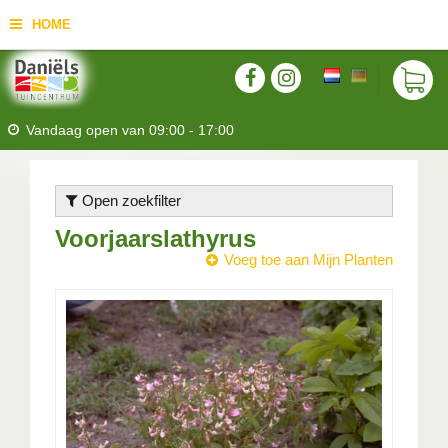
HOME
Vandaag open van
09:00
-
17:00
Open zoekfilter
Voorjaarslathyrus
Voeg toe aan Mijn Planten