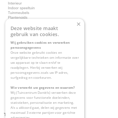
Interieur
Indoor speeltuin
Tuinmeubels
Plantengids
×
Deze website maakt
Contact
gebruik van cookies.
Wij gebruiken cookies en verwerken
Tuincentrum Daniëls
persoonsgegevens
Herkenbosserweg 4
Onze website gebruikt cookies en
vergelijkbare technieken om informatie over
6063 NL Vlodrop
uw apparaat op te slaan en/of te
raadplegen. Hierbij verwerken wij
0475-534298
persoonsgegevens zoals uw IP-adres,
surfgedrag en voorkeuren.
info@tuincentrumdaniels.nl
Wie verwerkt uw gegevens en waarom?
Wij (Tuincentrum Daniëls) verwerken deze
gegevens voor functionele doeleinden,
statistieken, personalisatie en marketing.
Als u akkoord gaat, delen wij gegevens met
maximaal 3 externe partijen voor gerichte
Tuincentrum Daniëls
advertenties.