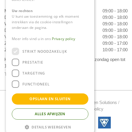
Maandag
09:00 - 18:00
Uw rechten
U kunt uw toestemming op elk moment
Dinsdag
09:00 - 18:00
intrekken via de cookie-instellingen
Woensdag
09:00 - 18:00
onderaan de pagina.
Donderdag
09:00 - 18:00
Vrijdag
09:00 - 18:00
Meer info vind u in ons
Privacy policy
Zaterdag
09:00 - 17:00
Zondag
10:00 - 17:00
STRIKT NOODZAKELIJK
Het 'Bloemetje van Daniëls' is van dinsdag t/m zondag open tot
PRESTATIE
17.00 uur!
TARGETING
Toon alle openingstijden
FUNCTIONEEL
OPSLAAN EN SLUITEN
Tuincentrum Daniels Copyright 2022 /
Green Solutions
/
Tuincentrum Overzicht
/
Privacy policy
ALLES AFWIJZEN
DETAILS WEERGEVEN