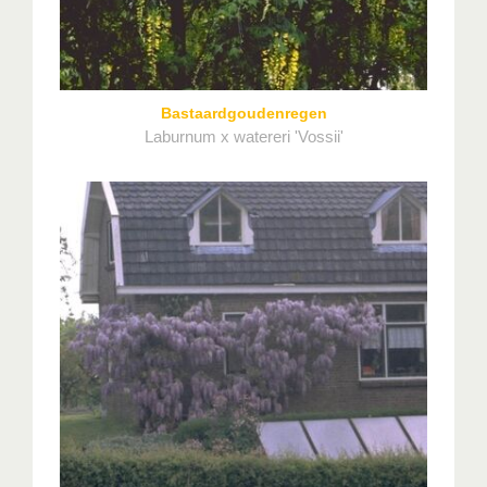
Bastaardgoudenregen
Laburnum x watereri 'Vossii'