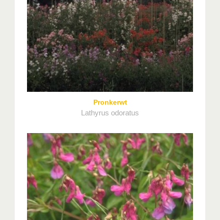
Pronkerwt
Lathyrus odoratus