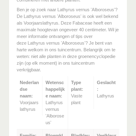
Ben je op zoek naar Lathyrus vernus 'Alboroseus'?
De Lathyrus vernus 'Alboroseus' is ook wel bekend
als Voorjaarslathyrus. Deze Fabaceae heeft een
maximale hoogtevan ongeveer 40 centimeter. Wil je
meer informatie ontvangen of tips over
deze Lathyrus vernus 'Alboroseus'? Je bent van
harte welkom in ons tuincentrum. Belangrijk om te
weten: niet alle planten in deze groenencyclopedie
zijn (op elk moment) in ons tuincentrum
verkrijgbaar.
Nederlan
Wetensc
Type
Geslacht
dse
happelijk
plant:
:
naam:
e naam:
Vaste
Lathyrus
Voorjaars
Lathyrus
plant
lathyrus
vernus
'Alborose
us'
Familie:
Bloemkl
Bladkleu
Veelkleur