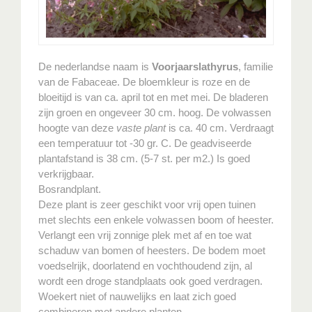
De nederlandse naam is
Voorjaarslathyrus
, familie
van de Fabaceae. De bloemkleur is roze en de
bloeitijd is van ca. april tot en met mei. De bladeren
zijn groen en ongeveer 30 cm. hoog. De volwassen
hoogte van deze
vaste plant
is ca. 40 cm. Verdraagt
een temperatuur tot -30 gr. C. De geadviseerde
plantafstand is 38 cm. (5-7 st. per m2.) Is goed
verkrijgbaar.
Bosrandplant.
Deze plant is zeer geschikt voor vrij open tuinen
met slechts een enkele volwassen boom of heester.
Verlangt een vrij zonnige plek met af en toe wat
schaduw van bomen of heesters. De bodem moet
voedselrijk, doorlatend en vochthoudend zijn, al
wordt een droge standplaats ook goed verdragen.
Woekert niet of nauwelijks en laat zich goed
combineren met andere planten.