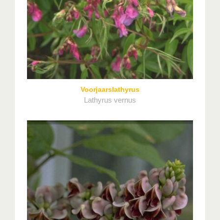
Voorjaarslathyrus
Lathyrus vernus