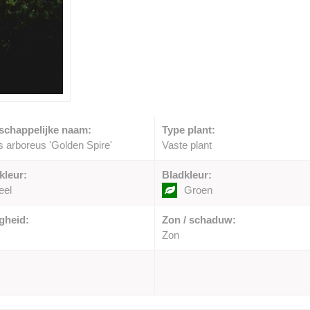
schappelijke naam:
Type plant:
s arboreus 'Golden Spire'
Vaste plant
kleur:
Bladkleur:
eel
Groen
gheid:
Zon / schaduw:
Zon