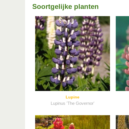
Soortgelijke planten
Lupine
Lupinus 'The Governor'