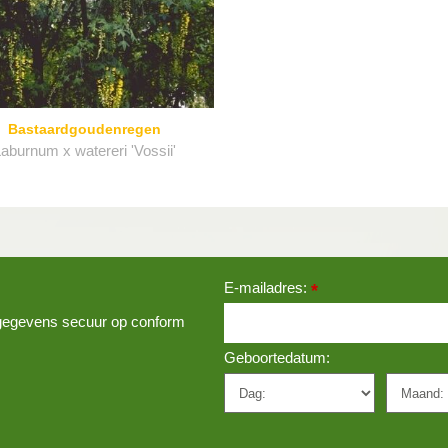
Bastaardgoudenregen
aburnum x watereri 'Vossii'
E-mailadres:
*
w gegevens secuur op conform
Geboortedatum: