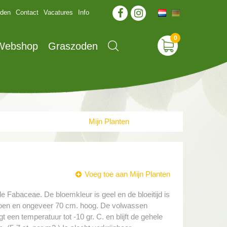
jden
Contact
Vacatures
Info
 Webshop
Graszoden
Mijn Planten
Voeg toe aan Mijn Planten
 de Fabaceae. De bloemkleur is geel en de bloeitijd is
 groen en ongeveer 70 cm. hoog. De volwassen
 een temperatuur tot -10 gr. C. en blijft de gehele