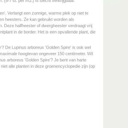
 (5-7 st. per m2.) Is slecht verkrijgbaar.
den'. Verlangt een zonnige, warme plek op niet te
 heesters. Ze kan gebruikt worden als
n. Deze halfheester of dwergheester verdraagt vrij
lant in de border. Het is een opvallende plant, die
'? De Lupinus arboreus 'Golden Spire' is ook wel
maximale hoogtevan ongeveer 150 centimeter. Wil
nus arboreus 'Golden Spire'? Je bent van harte
niet alle planten in deze groenencyclopedie zijn (op