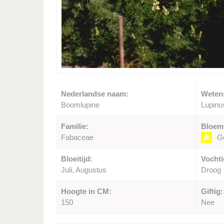
Nederlandse naam:
Weten
Boomlupine
Lupinu
Familie:
Bloem
Fabaceae
G
Bloeitijd:
Vochti
Juli, Augustus
Droog
Hoogte in CM:
Giftig:
150
Nee