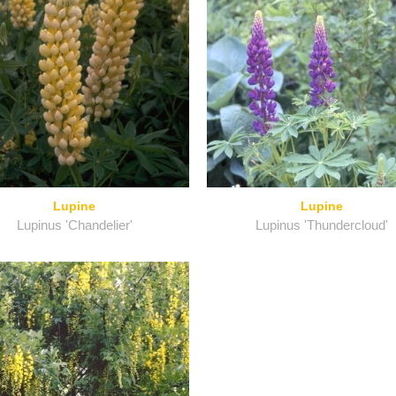
Lupine
Lupine
Lupinus 'Chandelier'
Lupinus 'Thundercloud'