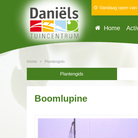
Vandaag open van
Home
Acti
Home
>
Plantengids
Plantengids
Boomlupine