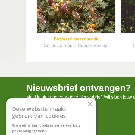
Bastaard blazenstruik
Colutea x media 'Copper Beauty'
L
Nieuwsbrief ontvangen?
Meld je hier aan voor onze nieuwsbrief! Wij slaan jou
×
onze
privacy policy.
Deze website maakt
gebruik van cookies.
Wij gebruiken cookies en verwerken
persoonsgegevens