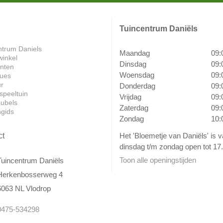
Tuincentrum Daniëls
ntrum Daniels
Maandag
09:
winkel
Dinsdag
09:
anten
Woensdag
09:
ues
ur
Donderdag
09:
speeltuin
Vrijdag
09:
ubels
Zaterdag
09:
ngids
Zondag
10:
Het 'Bloemetje van Daniëls' is 
ct
dinsdag t/m zondag open tot 17.
Toon alle openingstijden
Tuincentrum Daniëls
Herkenbosserweg 4
6063 NL Vlodrop
0475-534298