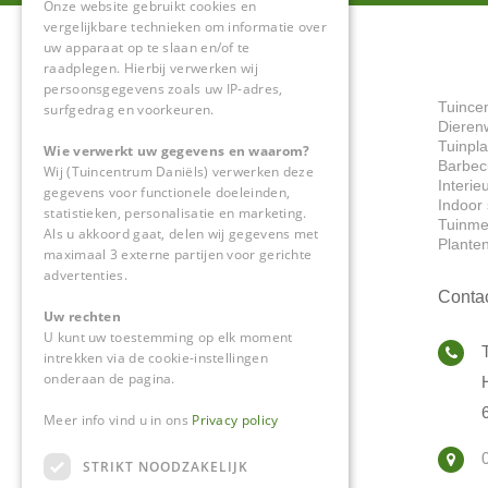
Onze website gebruikt cookies en
vergelijkbare technieken om informatie over
uw apparaat op te slaan en/of te
raadplegen. Hierbij verwerken wij
persoonsgegevens zoals uw IP-adres,
Tuince
surfgedrag en voorkeuren.
Dieren
Tuinpl
Wie verwerkt uw gegevens en waarom?
Barbec
Wij (Tuincentrum Daniëls) verwerken deze
Interie
gegevens voor functionele doeleinden,
Indoor 
statistieken, personalisatie en marketing.
Tuinme
Als u akkoord gaat, delen wij gegevens met
Plante
maximaal 3 externe partijen voor gerichte
advertenties.
Conta
Uw rechten
U kunt uw toestemming op elk moment
intrekken via de cookie-instellingen
onderaan de pagina.
Meer info vind u in ons
Privacy policy
STRIKT NOODZAKELIJK