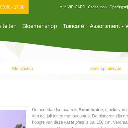
09:00
-
17:00
Mijn VIP-CARD
Cadeaubon
Openingsti
viteiten
Bloemenshop
Tuincafé
Assortiment -
Alle planten
Zoek op tuintype
De nederlandse naam is
Boomlupine
, familie van
van ca. juli tot en met augustus. De bladeren zijn
hoogte van deze
vaste plant
is ca. 150 cm. Verdraagt