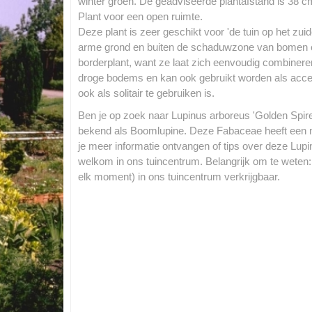
winter groen. De geadviseerde plantafstand is 38 cm.
Plant voor een open ruimte.
Deze plant is zeer geschikt voor 'de tuin op het zui
arme grond en buiten de schaduwzone van bomen en
borderplant, want ze laat zich eenvoudig combinere
droge bodems en kan ook gebruikt worden als accentp
ook als solitair te gebruiken is.
Ben je op zoek naar Lupinus arboreus 'Golden Spire
bekend als Boomlupine. Deze Fabaceae heeft een 
je meer informatie ontvangen of tips over deze Lupi
welkom in ons tuincentrum. Belangrijk om te weten: 
elk moment) in ons tuincentrum verkrijgbaar.