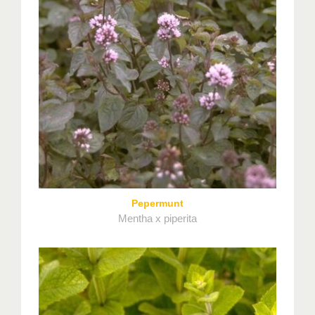
Pepermunt
Mentha x piperita