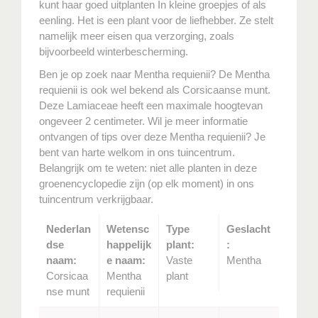
kunt haar goed uitplanten In kleine groepjes of als
eenling. Het is een plant voor de liefhebber. Ze stelt
namelijk meer eisen qua verzorging, zoals
bijvoorbeeld winterbescherming.
Ben je op zoek naar Mentha requienii? De Mentha
requienii is ook wel bekend als Corsicaanse munt.
Deze Lamiaceae heeft een maximale hoogtevan
ongeveer 2 centimeter. Wil je meer informatie
ontvangen of tips over deze Mentha requienii? Je
bent van harte welkom in ons tuincentrum.
Belangrijk om te weten: niet alle planten in deze
groenencyclopedie zijn (op elk moment) in ons
tuincentrum verkrijgbaar.
Nederlan
Wetensc
Type
Geslacht
dse
happelijk
plant:
:
naam:
e naam:
Vaste
Mentha
Corsicaa
Mentha
plant
nse munt
requienii