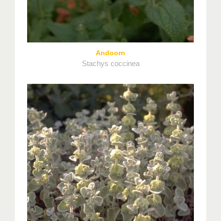
Andoorn
Stachys coccinea