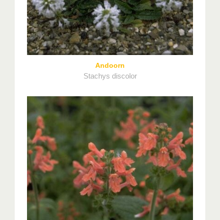
Andoorn
Stachys discolor