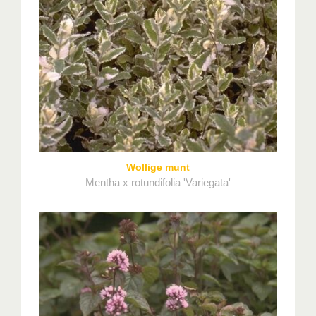
Wollige munt
Mentha x rotundifolia 'Variegata'