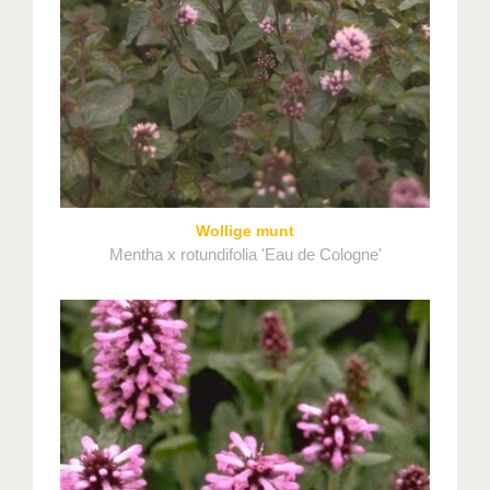
Wollige munt
Mentha x rotundifolia 'Eau de Cologne'