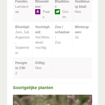
Familie:
Bloemkl
Bladkleu
Veelkleur
Lamiace
eur:
r:
ig blad:
ae
Paar
Gro
Nee
s
en
Bloeitijd:
Vochtigh
Zon /
Wintergr
Juni, Juli,
eid:
schaduw
oen:
Augustus
Vochthou
:
Ja
,
dend-
Zon
Septemb
vochtig
er
Hoogte
Giftig:
in CM:
Nee
2
Soortgelijke planten