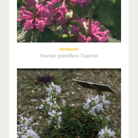
Andoorn
Stachys grandiflora 'Superba'