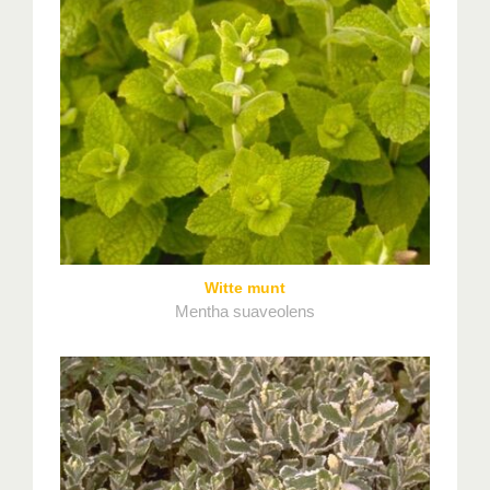
Witte munt
Mentha suaveolens