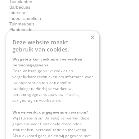
Tuinplanten
Barbecues
Interieur
Indoor speeltuin
Tuinmeubels
Plantengids
×
Deze website maakt
Contact
gebruik van cookies.
Wij gebruiken cookies en verwerken
Tuincentrum Daniëls
persoonsgegevens
Herkenbosserweg 4
Onze website gebruikt cookies en
vergelijkbare technieken om informatie over
6063 NL Vlodrop
uw apparaat op te slaan en/of te
raadplegen. Hierbij verwerken wij
0475-534298
persoonsgegevens zoals uw IP-adres,
surfgedrag en voorkeuren.
info@tuincentrumdaniels.nl
Wie verwerkt uw gegevens en waarom?
Wij (Tuincentrum Daniëls) verwerken deze
gegevens voor functionele doeleinden,
statistieken, personalisatie en marketing.
Als u akkoord gaat, delen wij gegevens met