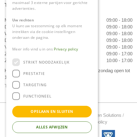
maximaal 3 externe partijen voor gerichte
Tuincentrum Daniëls
advertenties.
Uw rechten
Maandag
09:00 - 18:00
U kunt uw toestemming op elk moment
Dinsdag
09:00 - 18:00
intrekken via de cookie-instellingen
Woensdag
09:00 - 18:00
onderaan de pagina.
Donderdag
09:00 - 18:00
Vrijdag
09:00 - 18:00
Meer info vind u in ons
Privacy policy
Zaterdag
09:00 - 17:00
Zondag
10:00 - 17:00
STRIKT NOODZAKELIJK
Het 'Bloemetje van Daniëls' is van dinsdag t/m zondag open tot
PRESTATIE
17.00 uur!
TARGETING
Toon alle openingstijden
FUNCTIONEEL
OPSLAAN EN SLUITEN
Tuincentrum Daniels Copyright 2022 /
Green Solutions
/
Tuincentrum Overzicht
/
Privacy policy
ALLES AFWIJZEN