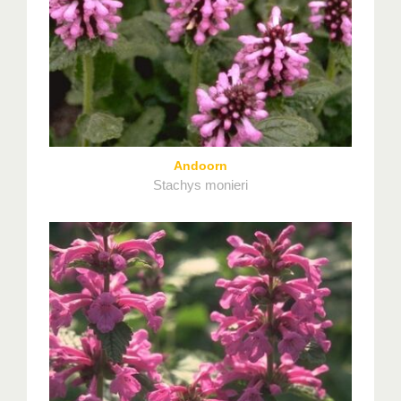
Andoorn
Stachys monieri